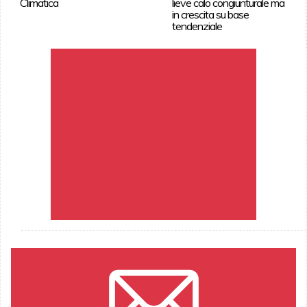
Climatica
lieve calo congiunturale ma
in crescita su base
tendenziale