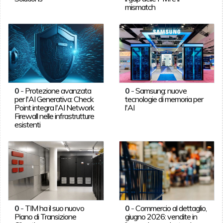
mismatch
0
-
Protezione avanzata
0
-
Samsung: nuove
per l'AI Generativa: Check
tecnologie di memoria per
Point integra l'AI Network
l'AI
Firewall nelle infrastrutture
esistenti
0
-
TIM ha il suo nuovo
0
-
Commercio al dettaglio,
Piano di Transizione
giugno 2026: vendite in