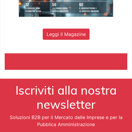
Leggi il Magazine
Iscriviti alla nostra
newsletter
Soluzioni B2B per il Mercato delle Imprese e per la
Pubblica Amministrazione