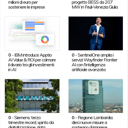
milioni di euro per
progetto BESS da 207
sostenere le imprese
MW in Friuli-Venezia Giulia
0
-
IBM introduce Apptio
0
-
SentinelOne amplia i
AI Value & ROI per colmare
servizi Wayfinder Frontier
il divario tra gli investimenti
AI con l'intelligenza
in AI
artificiale avanzata
0
-
Siemens: terzo
0
-
Regione Lombardia:
trimestre record, spinto da
dieci nuove misure a
digitalizzazione, data
sostegno di imprese,