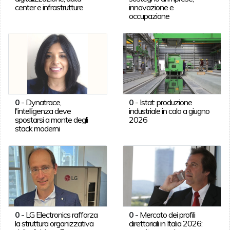
center e infrastrutture
innovazione e
occupazione
0
-
Dynatrace,
0
-
Istat: produzione
l'intelligenza deve
industriale in calo a giugno
spostarsi a monte degli
2026
stack moderni
0
-
LG Electronics rafforza
0
-
Mercato dei profili
la struttura organizzativa
direttoriali in Italia 2026: