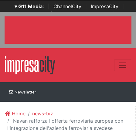
▾ G11 Media:
|
ChannelCity
|
ImpresaCity
|
SecurityOpenLab
|
Italian Channel Awards
|
Italian
Project Awards
|
Italian Security Awards
|
...
Newsletter
Home
news-biz
Navan rafforza l'offerta ferroviaria europea con
l'integrazione dell'azienda ferroviaria svedese