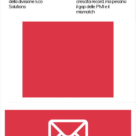
della divisione Eco
crescita record, ma pesano
Solutions
il gap delle PMI e il
mismatch