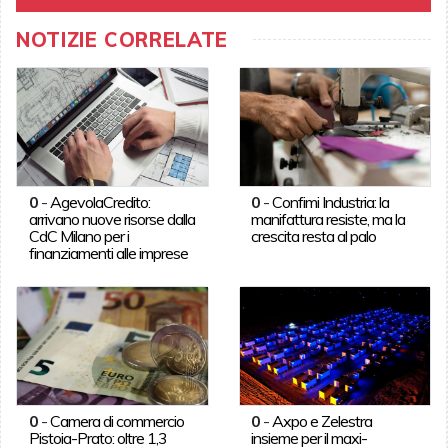
NOTIZIE CORRELATE
0
-
AgevolaCredito:
0
-
Confimi Industria: la
arrivano nuove risorse dalla
manifattura resiste, ma la
CdC Milano per i
crescita resta al palo
finanziamenti alle imprese
0
-
Camera di commercio
0
-
Axpo e Zelestra
Pistoia-Prato: oltre 1,3
insieme per il maxi-