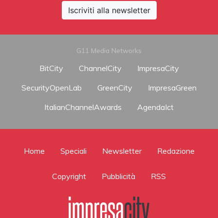
Iscriviti alla newsletter
G11 Media Networks
BitCity
ChannelCity
ImpresaCity
SecurityOpenLab
GreenCity
ImpresaGreen
ItalianChannelAwards
AgendaIct
Home
Speciali
Newsletter
Redazione
Copyright
Pubblicità
RSS