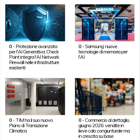
0
-
Protezione avanzata
0
-
Samsung: nuove
per l'AI Generativa: Check
tecnologie di memoria per
Point integra l'AI Network
l'AI
Firewall nelle infrastrutture
esistenti
0
-
TIM ha il suo nuovo
0
-
Commercio al dettaglio,
Piano di Transizione
giugno 2026: vendite in
Climatica
lieve calo congiunturale ma
in crescita su base