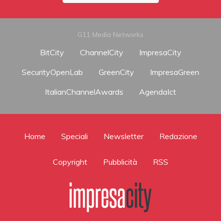
G11 Media Networks
BitCity
ChannelCity
ImpresaCity
SecurityOpenLab
GreenCity
ImpresaGreen
ItalianChannelAwards
AgendaIct
Home
Speciali
Newsletter
Redazione
Copyright
Pubblicità
RSS