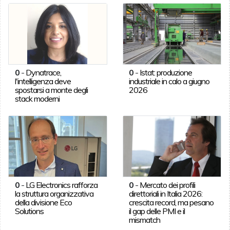
0
-
Dynatrace,
0
-
Istat: produzione
l'intelligenza deve
industriale in calo a giugno
spostarsi a monte degli
2026
stack moderni
0
-
LG Electronics rafforza
0
-
Mercato dei profili
la struttura organizzativa
direttoriali in Italia 2026:
della divisione Eco
crescita record, ma pesano
Solutions
il gap delle PMI e il
mismatch