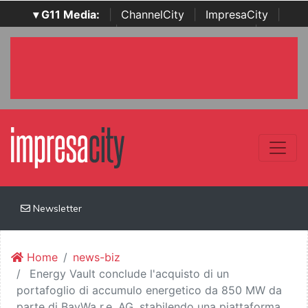
▾ G11 Media:
|
ChannelCity
|
ImpresaCity
|
SecurityOpenLab
|
Italian Channel Awards
|
Italian
Project Awards
|
Italian Security Awards
|
...
Newsletter
Home
news-biz
Energy Vault conclude l'acquisto di un
portafoglio di accumulo energetico da 850 MW da
parte di BayWa r.e. AG, stabilendo una piattaforma