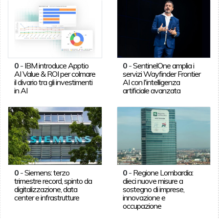
0
-
IBM introduce Apptio
0
-
SentinelOne amplia i
AI Value & ROI per colmare
servizi Wayfinder Frontier
il divario tra gli investimenti
AI con l'intelligenza
in AI
artificiale avanzata
0
-
Siemens: terzo
0
-
Regione Lombardia:
trimestre record, spinto da
dieci nuove misure a
digitalizzazione, data
sostegno di imprese,
center e infrastrutture
innovazione e
occupazione