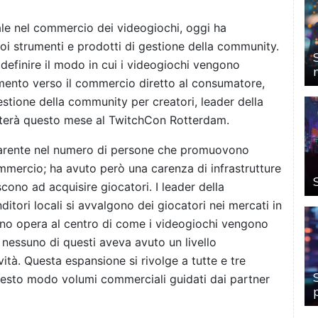
le nel commercio dei videogiochi, oggi ha
oi strumenti e prodotti di gestione della community.
idefinire il modo in cui i videogiochi vengono
amento verso il commercio diretto al consumatore,
estione della community per creatori, leader della
nterà questo mese al TwitchCon Rotterdam.
 carente nel numero di persone che promuovono
commercio; ha avuto però una carenza di infrastrutture
iscono ad acquisire giocatori. I leader della
ditori locali si avvalgono dei giocatori nei mercati in
scuno opera al centro di come i videogiochi vengono
, nessuno di questi aveva avuto un livello
vità. Questa espansione si rivolge a tutte e tre
questo modo volumi commerciali guidati dai partner