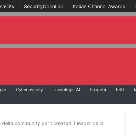
saCity
|
SecurityOpenLab
|
Italian Channel Awards
|
Awards
|
...
gie
Cybersecurity
Tecnologie AI
Progetti
ESG
 della community per i creatori, i leader della