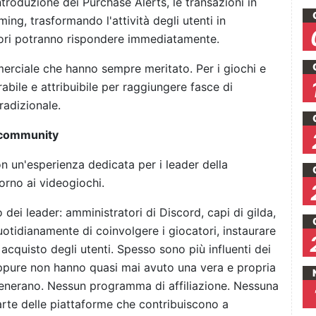
troduzione dei Purchase Alerts, le transazioni in
ng, trasformando l'attività degli utenti in
atori potranno rispondere immediatamente.
mmerciale che hanno sempre meritato. Per i giochi e
bile e attribuibile per raggiungere fasce di
radizionale.
a community
n un'esperienza dedicata per i leader della
orno ai videogiochi.
i leader: amministratori di Discord, capi di gilda,
tidianamente di coinvolgere i giocatori, instaurare
i acquisto degli utenti. Spesso sono più influenti dei
ppure non hanno quasi mai avuto una vera e propria
generano. Nessun programma di affiliazione. Nessuna
arte delle piattaforme che contribuiscono a