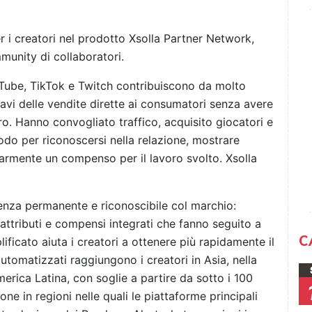
r i creatori nel prodotto Xsolla Partner Network,
munity di collaboratori.
YouTube, TikTok e Twitch contribuiscono da molto
cavi delle vendite dirette ai consumatori senza avere
ro. Hanno convogliato traffico, acquisito giocatori e
odo per riconoscersi nella relazione, mostrare
larmente un compenso per il lavoro svolto. Xsolla
senza permanente e riconoscibile col marchio:
ttributi e compensi integrati che fanno seguito a
C
ficato aiuta i creatori a ottenere più rapidamente il
tomatizzati raggiungono i creatori in Asia, nella
erica Latina, con soglie a partire da sotto i 100
ne in regioni nelle quali le piattaforme principali