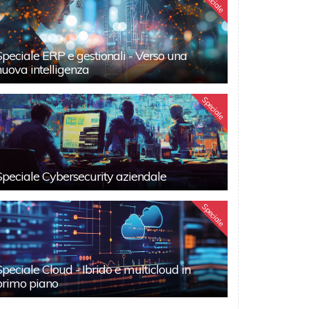
Speciale
Speciale ERP e gestionali - Verso una
nuova intelligenza
Speciale
Speciale Cybersecurity aziendale
Speciale
Speciale Cloud - Ibrido e multicloud in
primo piano