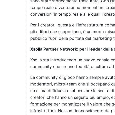
sono state storicamente trascurate. Con l'in
tempo reale diventeranno momenti in streami
conversioni in tempo reale alle quali i cre
Per i creatori, questa è l'infrastruttura co
gli editori che supportano, è un modo misura
pubblico fuori della portata del marketing t
Xsolla Partner Network: per i leader dell
Xsolla sta introducendo un nuovo canale co
community che creano fedeltà e cultura att
Le community di gioco hanno sempre avuto de
moderatori, micro-team che si occupano quo
un clima di fiducia e influenzare le scelte d
creatori che hanno un seguito più ampio, e
formazione per monetizzare il valore che 
infrastruttura. Nessun riconoscimento da p