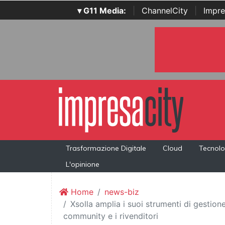
▾ G11 Media:
|
ChannelCity
|
Impre
Trasformazione Digitale
Cloud
Tecnolo
L'opinione
Home
news-biz
Xsolla amplia i suoi strumenti di gestione
community e i rivenditori