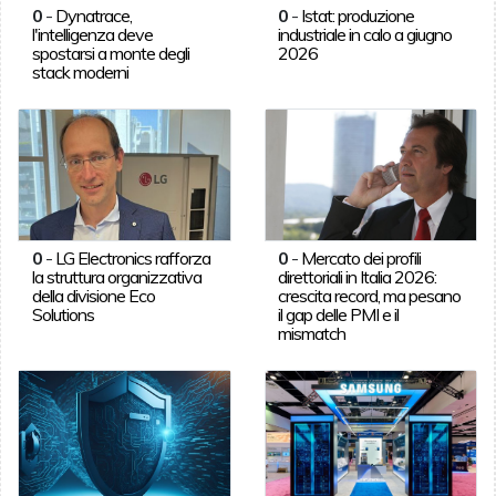
0
-
Dynatrace,
0
-
Istat: produzione
l'intelligenza deve
industriale in calo a giugno
spostarsi a monte degli
2026
stack moderni
0
-
LG Electronics rafforza
0
-
Mercato dei profili
la struttura organizzativa
direttoriali in Italia 2026:
della divisione Eco
crescita record, ma pesano
Solutions
il gap delle PMI e il
mismatch