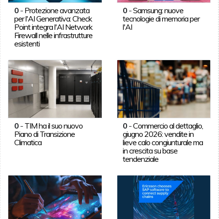
0
-
Protezione avanzata
0
-
Samsung: nuove
per l'AI Generativa: Check
tecnologie di memoria per
Point integra l'AI Network
l'AI
Firewall nelle infrastrutture
esistenti
0
-
TIM ha il suo nuovo
0
-
Commercio al dettaglio,
Piano di Transizione
giugno 2026: vendite in
Climatica
lieve calo congiunturale ma
in crescita su base
tendenziale