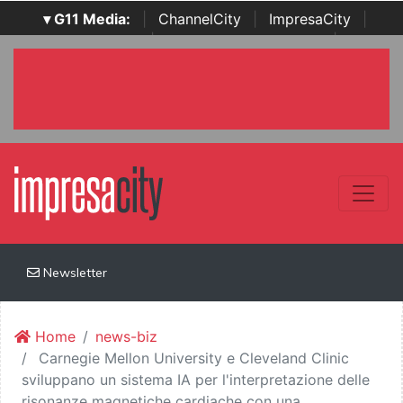
▾ G11 Media:
|
ChannelCity
|
ImpresaCity
|
SecurityOpenLab
|
Italian Channel Awards
|
Italian
Project Awards
|
Italian Security Awards
|
...
Newsletter
Home
news-biz
Carnegie Mellon University e Cleveland Clinic
sviluppano un sistema IA per l'interpretazione delle
risonanze magnetiche cardiache con una