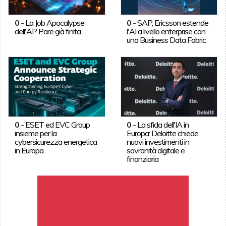
0
-
La Job Apocalypse
0
-
SAP, Ericsson estende
dell'AI? Pare già finita.
l'AI a livello enterprise con
una Business Data Fabric
0
-
ESET ed EVC Group
0
-
La sfida dell'IA in
insieme per la
Europa: Deloitte chiede
cybersicurezza energetica
nuovi investimenti in
in Europa
sovranità digitale e
finanziaria