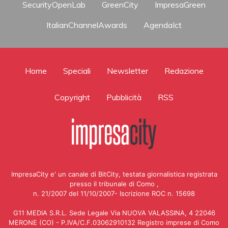
SecurityOpenLab
GreenCity
ImpresaGreen
ItalianChannelAwards
AgendaIct
Home
Speciali
Newsletter
Redazione
Copyright
Pubblicità
RSS
ImpresaCity e' un canale di BitCity, testata giornalistica registrata
presso il tribunale di Como ,
n. 21/2007 del 11/10/2007- Iscrizione ROC n. 15698
G11 MEDIA S.R.L. Sede Legale Via NUOVA VALASSINA, 4 22046
MERONE (CO) - P.IVA/C.F.03062910132 Registro imprese di Como