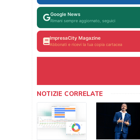
Google News
Rimani sempre aggiornato, seguici
ImpresaCity Magazine
Abbonati e ricevi la tua copia cartacea
NOTIZIE CORRELATE