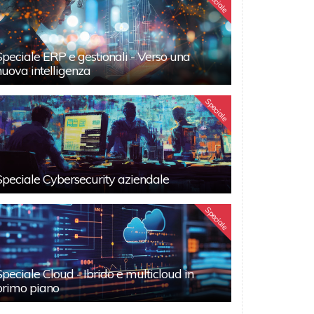
Speciale
Speciale ERP e gestionali - Verso una
nuova intelligenza
Speciale
Speciale Cybersecurity aziendale
Speciale
Speciale Cloud - Ibrido e multicloud in
primo piano