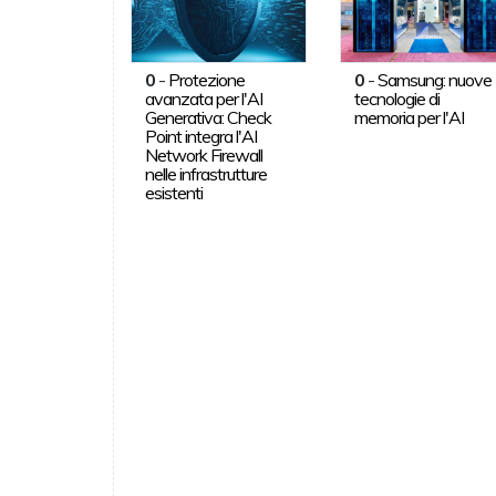
0
-
Protezione
0
-
Samsung: nuove
avanzata per l'AI
tecnologie di
Generativa: Check
memoria per l'AI
Point integra l'AI
Network Firewall
nelle infrastrutture
esistenti