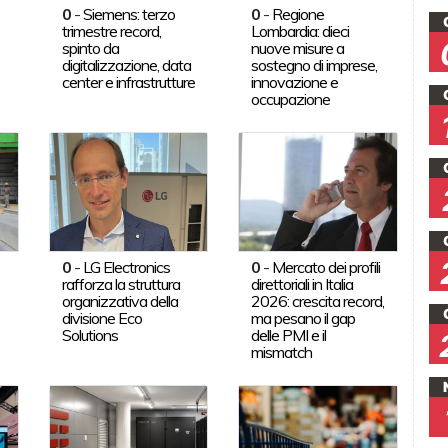
0
-
Siemens: terzo
0
-
Regione
trimestre record,
Lombardia: dieci
spinto da
nuove misure a
digitalizzazione, data
sostegno di imprese,
center e infrastrutture
innovazione e
occupazione
0
-
LG Electronics
0
-
Mercato dei profili
rafforza la struttura
direttoriali in Italia
organizzativa della
2026: crescita record,
divisione Eco
ma pesano il gap
Solutions
delle PMI e il
mismatch