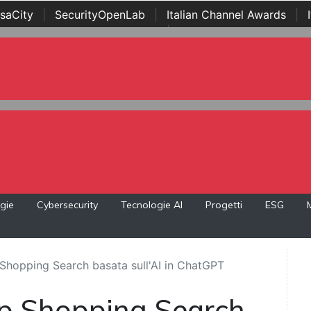
saCity
|
SecurityOpenLab
|
Italian Channel Awards
|
Awards
|
...
gie
Cybersecurity
Tecnologie AI
Progetti
ESG
 Shopping Search basata sull'AI in ChatGPT
app Shopping Search