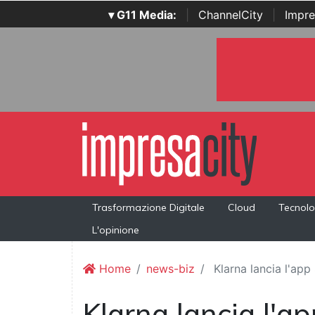
▾ G11 Media:
|
ChannelCity
|
Impre
Trasformazione Digitale
Cloud
Tecnolo
L'opinione
Home
news-biz
Klarna lancia l'app
Klarna lancia l'