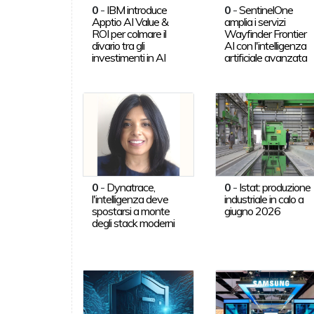
0
-
IBM introduce
0
-
SentinelOne
Apptio AI Value &
amplia i servizi
ROI per colmare il
Wayfinder Frontier
divario tra gli
AI con l'intelligenza
investimenti in AI
artificiale avanzata
0
-
Dynatrace,
0
-
Istat: produzione
l'intelligenza deve
industriale in calo a
spostarsi a monte
giugno 2026
degli stack moderni