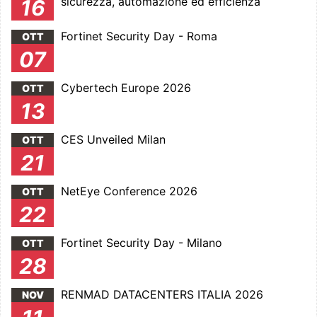
sicurezza, automazione ed efficienza
16
Fortinet Security Day - Roma
OTT
07
Cybertech Europe 2026
OTT
13
CES Unveiled Milan
OTT
21
NetEye Conference 2026
OTT
22
Fortinet Security Day - Milano
OTT
28
RENMAD DATACENTERS ITALIA 2026
NOV