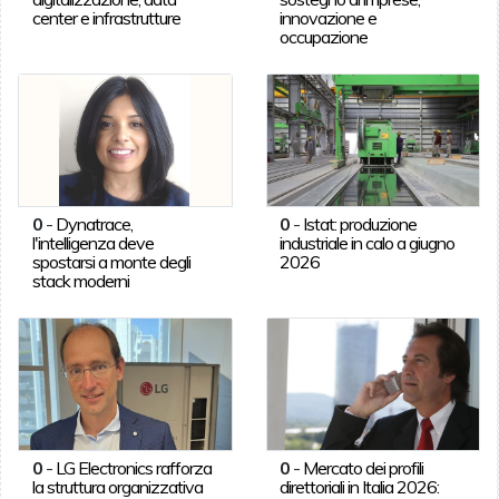
center e infrastrutture
innovazione e
occupazione
0
-
Dynatrace,
0
-
Istat: produzione
l'intelligenza deve
industriale in calo a giugno
spostarsi a monte degli
2026
stack moderni
0
-
LG Electronics rafforza
0
-
Mercato dei profili
la struttura organizzativa
direttoriali in Italia 2026: