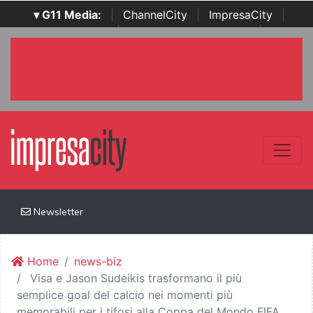
▾ G11 Media:
|
ChannelCity
|
ImpresaCity
|
SecurityOpenLab
|
Italian Channel Awards
|
Italian
Project Awards
|
Italian Security Awards
|
...
Newsletter
Home
news-biz
Visa e Jason Sudeikis trasformano il più
semplice goal del calcio nei momenti più
memorabili per i tifosi alla Coppa del Mondo FIFA