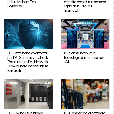
della divisione Eco
crescita record, ma pesano
Solutions
il gap delle PMI e il
mismatch
0
-
Protezione avanzata
0
-
Samsung: nuove
per l'AI Generativa: Check
tecnologie di memoria per
Point integra l'AI Network
l'AI
Firewall nelle infrastrutture
esistenti
0
-
TIM ha il suo nuovo
0
-
Commercio al dettaglio,