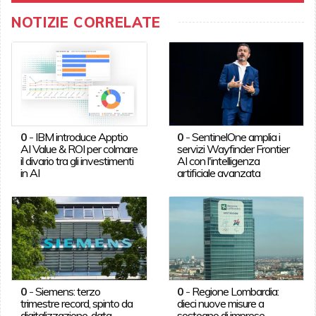
NOTIZIE CORRELATE
0
-
IBM introduce Apptio
0
-
SentinelOne amplia i
AI Value & ROI per colmare
servizi Wayfinder Frontier
il divario tra gli investimenti
AI con l'intelligenza
in AI
artificiale avanzata
0
-
Siemens: terzo
0
-
Regione Lombardia:
trimestre record, spinto da
dieci nuove misure a
digitalizzazione, data
sostegno di imprese,