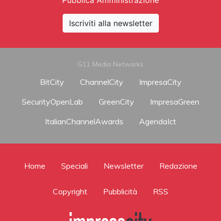
Iscriviti alla newsletter
G11 Media Networks
BitCity
ChannelCity
ImpresaCity
SecurityOpenLab
GreenCity
ImpresaGreen
ItalianChannelAwards
AgendaIct
Home
Speciali
Newsletter
Redazione
Copyright
Pubblicità
RSS