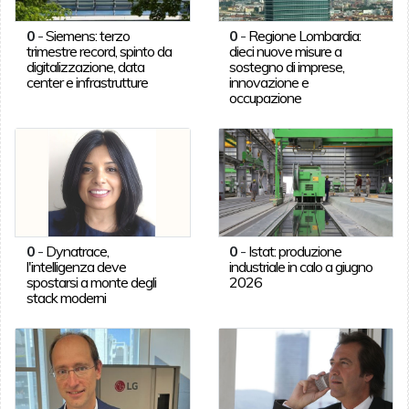
0
-
Siemens: terzo
0
-
Regione Lombardia:
trimestre record, spinto da
dieci nuove misure a
digitalizzazione, data
sostegno di imprese,
center e infrastrutture
innovazione e
occupazione
0
-
Dynatrace,
0
-
Istat: produzione
l'intelligenza deve
industriale in calo a giugno
spostarsi a monte degli
2026
stack moderni