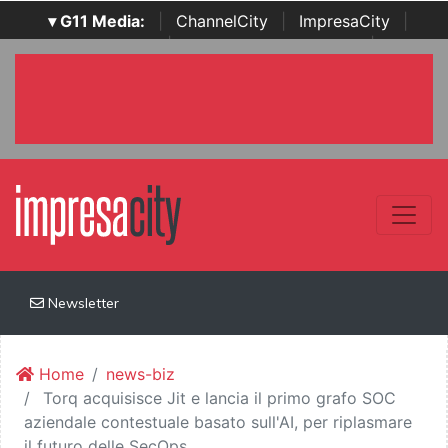
▾ G11 Media:
|
ChannelCity
|
ImpresaCity
|
SecurityOpenLab
|
Italian Channel Awards
|
Italian
Project Awards
|
Italian Security Awards
|
...
Newsletter
Home
news-biz
Torq acquisisce Jit e lancia il primo grafo SOC
aziendale contestuale basato sull'AI, per riplasmare
il futuro delle SecOps