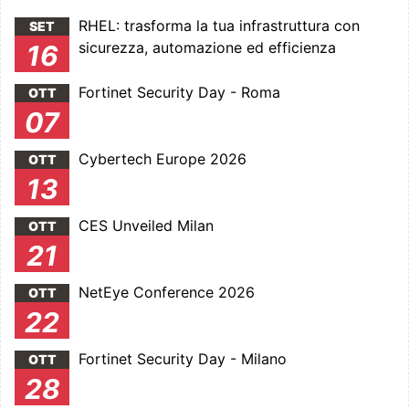
RHEL: trasforma la tua infrastruttura con
SET
sicurezza, automazione ed efficienza
16
Fortinet Security Day - Roma
OTT
07
Cybertech Europe 2026
OTT
13
CES Unveiled Milan
OTT
21
NetEye Conference 2026
OTT
22
Fortinet Security Day - Milano
OTT
28