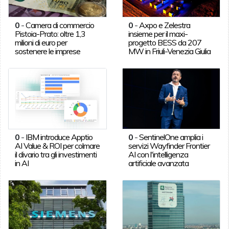
0
-
Camera di commercio
0
-
Axpo e Zelestra
Pistoia-Prato: oltre 1,3
insieme per il maxi-
milioni di euro per
progetto BESS da 207
sostenere le imprese
MW in Friuli-Venezia Giulia
0
-
IBM introduce Apptio
0
-
SentinelOne amplia i
AI Value & ROI per colmare
servizi Wayfinder Frontier
il divario tra gli investimenti
AI con l'intelligenza
in AI
artificiale avanzata