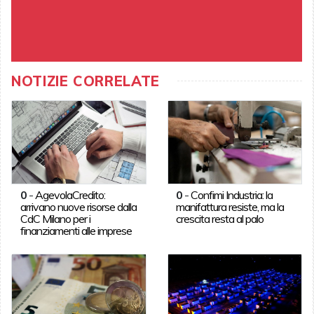
NOTIZIE CORRELATE
0
-
AgevolaCredito:
0
-
Confimi Industria: la
arrivano nuove risorse dalla
manifattura resiste, ma la
CdC Milano per i
crescita resta al palo
finanziamenti alle imprese