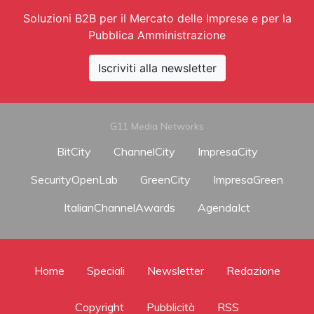
Soluzioni B2B per il Mercato delle Imprese e per la
Pubblica Amministrazione
Iscriviti alla newsletter
G11 Media Networks
BitCity
ChannelCity
ImpresaCity
SecurityOpenLab
GreenCity
ImpresaGreen
ItalianChannelAwards
AgendaIct
Home
Speciali
Newsletter
Redazione
Copyright
Pubblicità
RSS