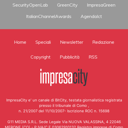
SecurityOpenLab
GreenCity
ImpresaGreen
ItalianChannelAwards
AgendaIct
Home
Speciali
Newsletter
Redazione
Copyright
Pubblicità
RSS
ImpresaCity e' un canale di BitCity, testata giornalistica registrata
presso il tribunale di Como ,
n. 21/2007 del 11/10/2007- Iscrizione ROC n. 15698
G11 MEDIA S.R.L. Sede Legale Via NUOVA VALASSINA, 4 22046
MERONE (CO) - P.IVA/C.F.03062910132 Registro imprese di Como