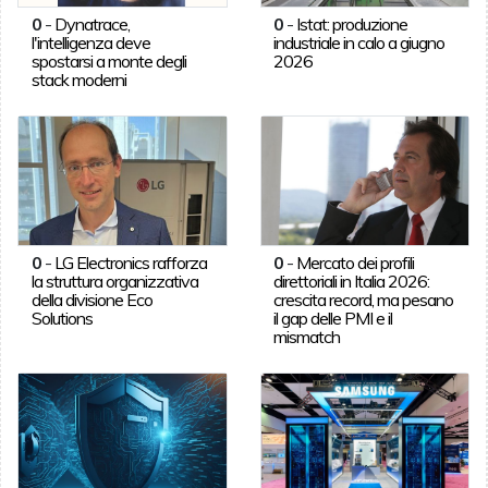
0
-
Dynatrace,
0
-
Istat: produzione
l'intelligenza deve
industriale in calo a giugno
spostarsi a monte degli
2026
stack moderni
0
-
LG Electronics rafforza
0
-
Mercato dei profili
la struttura organizzativa
direttoriali in Italia 2026:
della divisione Eco
crescita record, ma pesano
Solutions
il gap delle PMI e il
mismatch