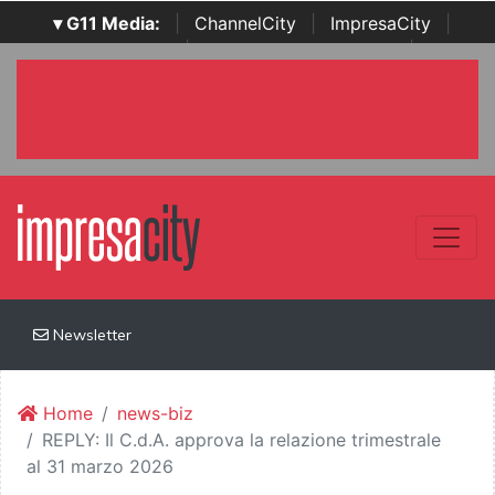
▾ G11 Media:
|
ChannelCity
|
ImpresaCity
|
SecurityOpenLab
|
Italian Channel Awards
|
Italian
Project Awards
|
Italian Security Awards
|
...
Newsletter
Home
news-biz
REPLY: Il C.d.A. approva la relazione trimestrale
al 31 marzo 2026