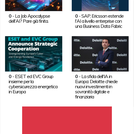
0
-
La Job Apocalypse
0
-
SAP, Ericsson estende
dell'AI? Pare già finita.
l'AI a livello enterprise con
una Business Data Fabric
0
-
ESET ed EVC Group
0
-
La sfida dell'IA in
insieme per la
Europa: Deloitte chiede
cybersicurezza energetica
nuovi investimenti in
in Europa
sovranità digitale e
finanziaria