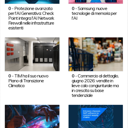
0
-
Protezione avanzata
0
-
Samsung: nuove
per l'AI Generativa: Check
tecnologie di memoria per
Point integra l'AI Network
l'AI
Firewall nelle infrastrutture
esistenti
0
-
TIM ha il suo nuovo
0
-
Commercio al dettaglio,
Piano di Transizione
giugno 2026: vendite in
Climatica
lieve calo congiunturale ma
in crescita su base
tendenziale