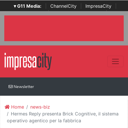
▾ G11 Media:
|
ChannelCity
|
ImpresaCity
|
SecurityOpenLab
|
Italian Channel Awards
|
Italian
Project Awards
|
Italian Security Awards
|
...
Newsletter
Home
news-biz
Hermes Reply presenta Brick Cognitive, il sistema
operativo agentico per la fabbrica