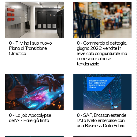
0
-
TIM ha il suo nuovo
0
-
Commercio al dettaglio,
Piano di Transizione
giugno 2026: vendite in
Climatica
lieve calo congiunturale ma
in crescita su base
tendenziale
0
-
La Job Apocalypse
0
-
SAP, Ericsson estende
dell'AI? Pare già finita.
l'AI a livello enterprise con
una Business Data Fabric