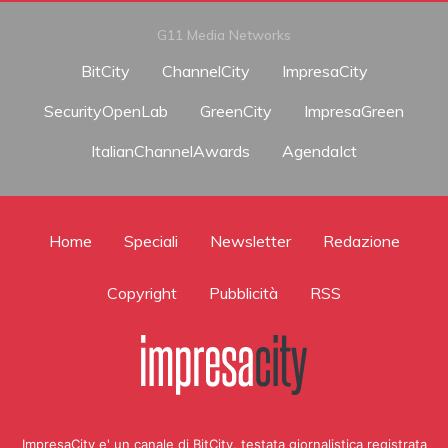
G11 Media Networks
BitCity
ChannelCity
ImpresaCity
SecurityOpenLab
GreenCity
ImpresaGreen
ItalianChannelAwards
AgendaIct
Home
Speciali
Newsletter
Redazione
Copyright
Pubblicità
RSS
ImpresaCity e' un canale di BitCity, testata giornalistica registrata