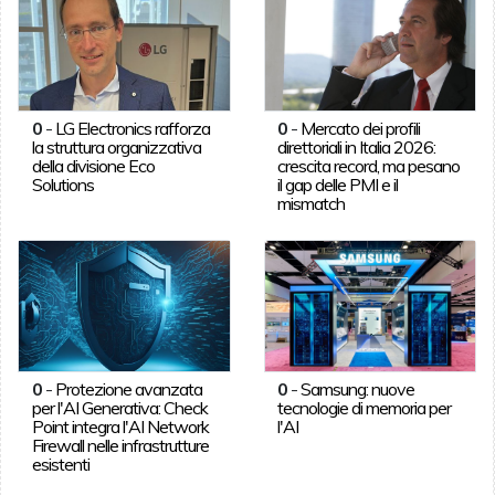
0
-
LG Electronics rafforza
0
-
Mercato dei profili
la struttura organizzativa
direttoriali in Italia 2026:
della divisione Eco
crescita record, ma pesano
Solutions
il gap delle PMI e il
mismatch
0
-
Protezione avanzata
0
-
Samsung: nuove
per l'AI Generativa: Check
tecnologie di memoria per
Point integra l'AI Network
l'AI
Firewall nelle infrastrutture
esistenti