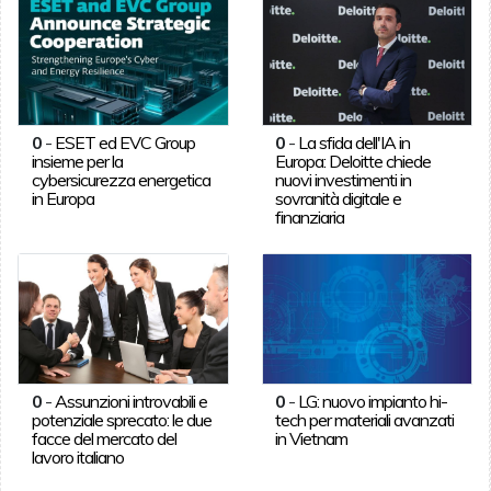
0
-
ESET ed EVC Group
0
-
La sfida dell'IA in
insieme per la
Europa: Deloitte chiede
cybersicurezza energetica
nuovi investimenti in
in Europa
sovranità digitale e
finanziaria
0
-
Assunzioni introvabili e
0
-
LG: nuovo impianto hi-
potenziale sprecato: le due
tech per materiali avanzati
facce del mercato del
in Vietnam
lavoro italiano