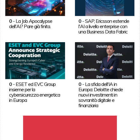
0
-
La Job Apocalypse
0
-
SAP, Ericsson estende
dell'AI? Pare già finita.
l'AI a livello enterprise con
una Business Data Fabric
0
-
ESET ed EVC Group
0
-
La sfida dell'IA in
insieme per la
Europa: Deloitte chiede
cybersicurezza energetica
nuovi investimenti in
in Europa
sovranità digitale e
finanziaria