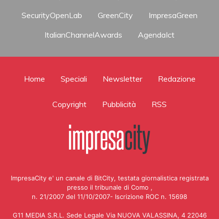
SecurityOpenLab
GreenCity
ImpresaGreen
ItalianChannelAwards
AgendaIct
Home
Speciali
Newsletter
Redazione
Copyright
Pubblicità
RSS
ImpresaCity e' un canale di BitCity, testata giornalistica registrata
presso il tribunale di Como ,
n. 21/2007 del 11/10/2007- Iscrizione ROC n. 15698
G11 MEDIA S.R.L. Sede Legale Via NUOVA VALASSINA, 4 22046