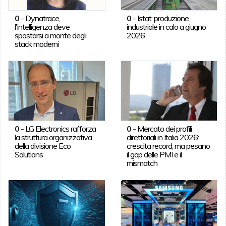
0
-
Dynatrace,
0
-
Istat: produzione
l'intelligenza deve
industriale in calo a giugno
spostarsi a monte degli
2026
stack moderni
0
-
LG Electronics rafforza
0
-
Mercato dei profili
la struttura organizzativa
direttoriali in Italia 2026:
della divisione Eco
crescita record, ma pesano
Solutions
il gap delle PMI e il
mismatch