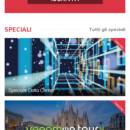
SPECIALI
Tutti gli speciali
Speciale
Speciale Data Center
Speciale