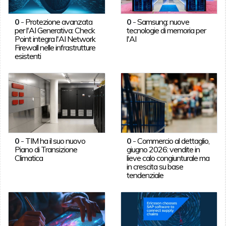
0
-
Protezione avanzata
0
-
Samsung: nuove
per l'AI Generativa: Check
tecnologie di memoria per
Point integra l'AI Network
l'AI
Firewall nelle infrastrutture
esistenti
0
-
TIM ha il suo nuovo
0
-
Commercio al dettaglio,
Piano di Transizione
giugno 2026: vendite in
Climatica
lieve calo congiunturale ma
in crescita su base
tendenziale