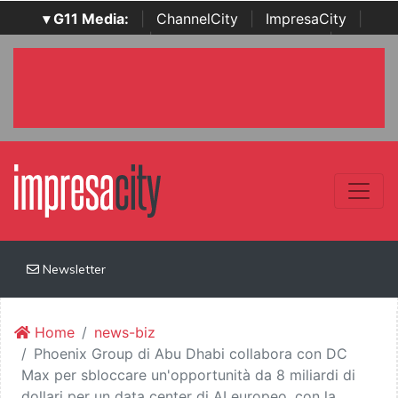
▾ G11 Media:
|
ChannelCity
|
ImpresaCity
|
SecurityOpenLab
|
Italian Channel Awards
|
Italian
Project Awards
|
Italian Security Awards
|
...
Newsletter
Home
news-biz
Phoenix Group di Abu Dhabi collabora con DC
Max per sbloccare un'opportunità da 8 miliardi di
dollari per un data center di AI europeo, con la