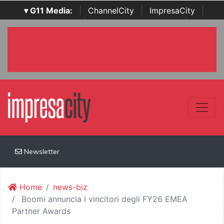
▾ G11 Media:
|
ChannelCity
|
ImpresaCity
|
SecurityOpenLab
|
Italian Channel Awards
|
Italian
Project Awards
|
Italian Security Awards
|
...
Newsletter
Home
news-biz
Boomi annuncia i vincitori degli FY26 EMEA
Partner Awards