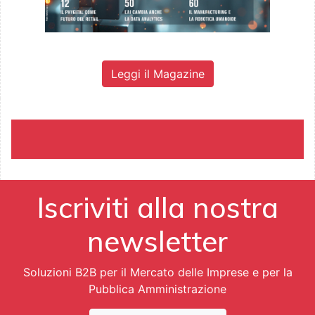
Leggi il Magazine
Iscriviti alla nostra
newsletter
Soluzioni B2B per il Mercato delle Imprese e per la
Pubblica Amministrazione