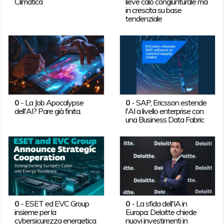
Climatica
lieve calo congiunturale ma
in crescita su base
tendenziale
0
-
La Job Apocalypse
0
-
SAP, Ericsson estende
dell'AI? Pare già finita.
l'AI a livello enterprise con
una Business Data Fabric
0
-
ESET ed EVC Group
0
-
La sfida dell'IA in
insieme per la
Europa: Deloitte chiede
cybersicurezza energetica
nuovi investimenti in