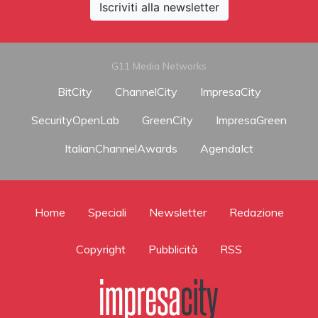
Iscriviti alla newsletter
G11 Media Networks
BitCity
ChannelCity
ImpresaCity
SecurityOpenLab
GreenCity
ImpresaGreen
ItalianChannelAwards
AgendaIct
Home
Speciali
Newsletter
Redazione
Copyright
Pubblicità
RSS