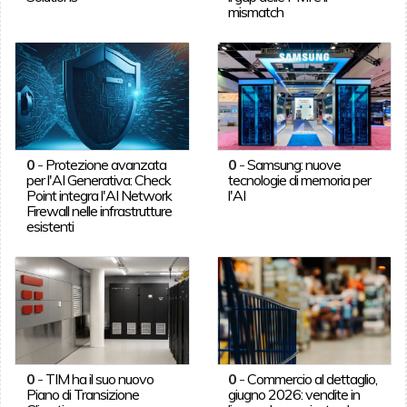
mismatch
0
-
Protezione avanzata
0
-
Samsung: nuove
per l'AI Generativa: Check
tecnologie di memoria per
Point integra l'AI Network
l'AI
Firewall nelle infrastrutture
esistenti
0
-
TIM ha il suo nuovo
0
-
Commercio al dettaglio,
Piano di Transizione
giugno 2026: vendite in