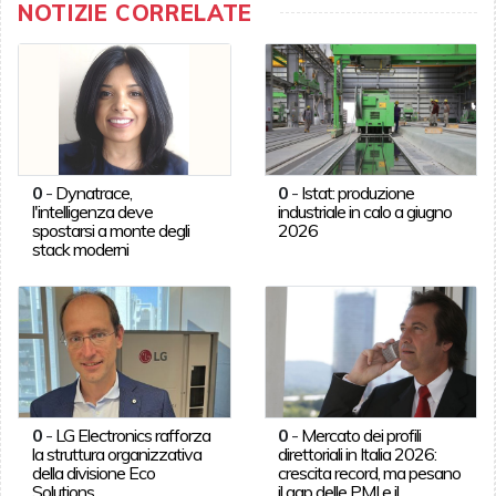
NOTIZIE CORRELATE
0
-
Dynatrace,
0
-
Istat: produzione
l'intelligenza deve
industriale in calo a giugno
spostarsi a monte degli
2026
stack moderni
0
-
LG Electronics rafforza
0
-
Mercato dei profili
la struttura organizzativa
direttoriali in Italia 2026:
della divisione Eco
crescita record, ma pesano
Solutions
il gap delle PMI e il