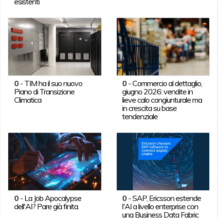
esistenti
0
-
TIM ha il suo nuovo
0
-
Commercio al dettaglio,
Piano di Transizione
giugno 2026: vendite in
Climatica
lieve calo congiunturale ma
in crescita su base
tendenziale
0
-
La Job Apocalypse
0
-
SAP, Ericsson estende
dell'AI? Pare già finita.
l'AI a livello enterprise con
una Business Data Fabric