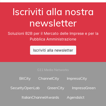
Iscriviti alla nostra
newsletter
Soluzioni B2B per il Mercato delle Imprese e per la
Pubblica Amministrazione
Iscriviti alla newsletter
G11 Media Networks
BitCity
ChannelCity
ImpresaCity
SecurityOpenLab
GreenCity
ImpresaGreen
ItalianChannelAwards
AgendaIct