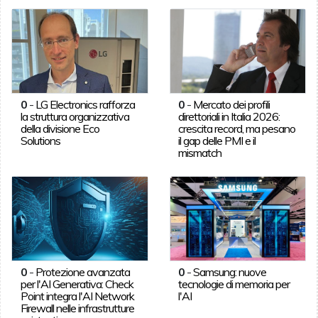
0
-
LG Electronics rafforza
0
-
Mercato dei profili
la struttura organizzativa
direttoriali in Italia 2026:
della divisione Eco
crescita record, ma pesano
Solutions
il gap delle PMI e il
mismatch
0
-
Protezione avanzata
0
-
Samsung: nuove
per l'AI Generativa: Check
tecnologie di memoria per
Point integra l'AI Network
l'AI
Firewall nelle infrastrutture