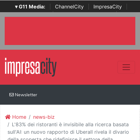
▾ G11 Media:
|
ChannelCity
|
ImpresaCity
|
SecurityOpenLab
|
Italian Channel Awards
|
Italian
Project Awards
|
Italian Security Awards
|
...
Newsletter
Home
news-biz
L'83% dei ristoranti è invisibile alla ricerca basata
sull'AI: un nuovo rapporto di Uberall rivela il divario
della scoperta che ridefinisce il settore della