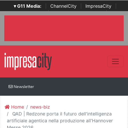
▾ G11 Media:
|
ChannelCity
|
ImpresaCity
|
SecurityOpenLab
|
Italian Channel Awards
|
Italian
Project Awards
|
Italian Security Awards
|
...
Newsletter
Home
news-biz
QAD | Redzone porta il futuro dell'intelligenza
artificiale agentica nella produzione all'Hannover
Messe 2026