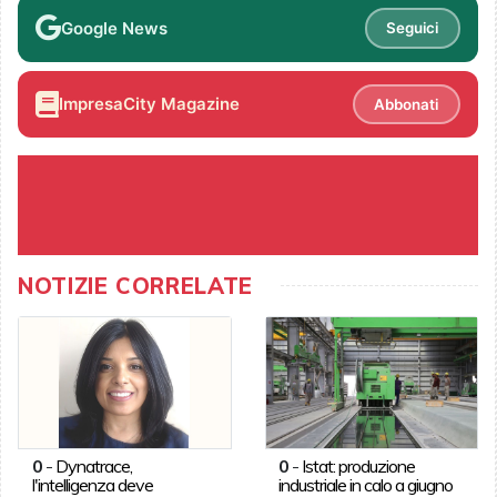
Google News
Seguici
ImpresaCity Magazine
Abbonati
NOTIZIE CORRELATE
0
-
Dynatrace,
0
-
Istat: produzione
l'intelligenza deve
industriale in calo a giugno