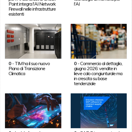
Point integra l'AI Network
l'AI
Firewall nelle infrastrutture
esistenti
0
-
TIM ha il suo nuovo
0
-
Commercio al dettaglio,
Piano di Transizione
giugno 2026: vendite in
Climatica
lieve calo congiunturale ma
in crescita su base
tendenziale