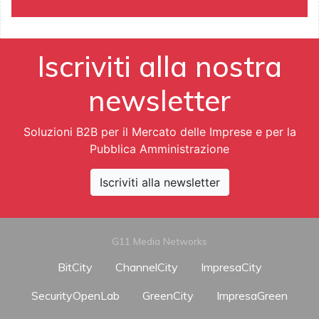
Iscriviti alla nostra
newsletter
Soluzioni B2B per il Mercato delle Imprese e per la
Pubblica Amministrazione
Iscriviti alla newsletter
G11 Media Networks
BitCity
ChannelCity
ImpresaCity
SecurityOpenLab
GreenCity
ImpresaGreen