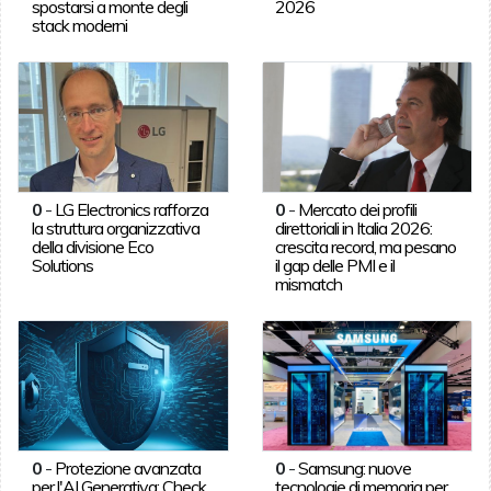
spostarsi a monte degli
2026
stack moderni
0
-
LG Electronics rafforza
0
-
Mercato dei profili
la struttura organizzativa
direttoriali in Italia 2026:
della divisione Eco
crescita record, ma pesano
Solutions
il gap delle PMI e il
mismatch
0
-
Protezione avanzata
0
-
Samsung: nuove
per l'AI Generativa: Check
tecnologie di memoria per