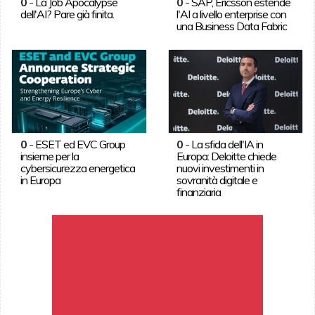
0
-
La Job Apocalypse
0
-
SAP, Ericsson estende
dell'AI? Pare già finita.
l'AI a livello enterprise con
una Business Data Fabric
0
-
ESET ed EVC Group
0
-
La sfida dell'IA in
insieme per la
Europa: Deloitte chiede
cybersicurezza energetica
nuovi investimenti in
in Europa
sovranità digitale e
finanziaria