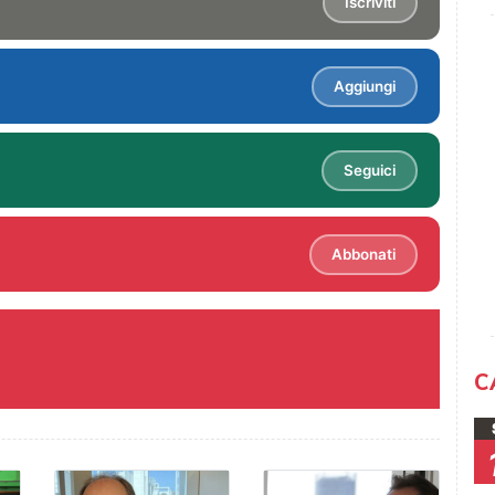
Iscriviti
Aggiungi
Seguici
Abbonati
C