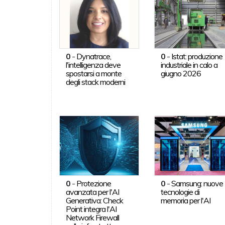
0
-
Dynatrace,
0
-
Istat: produzione
l'intelligenza deve
industriale in calo a
spostarsi a monte
giugno 2026
degli stack moderni
0
-
Protezione
0
-
Samsung: nuove
avanzata per l'AI
tecnologie di
Generativa: Check
memoria per l'AI
Point integra l'AI
Network Firewall