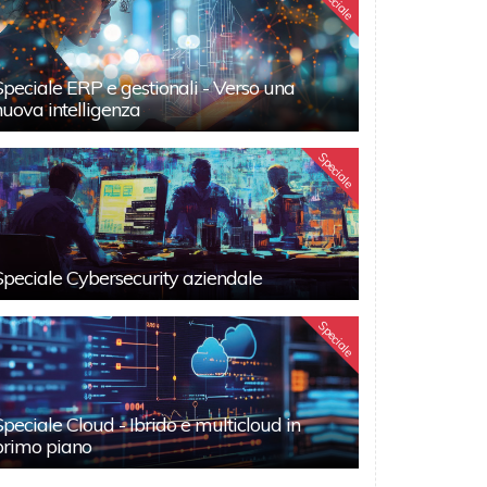
Speciale
Speciale ERP e gestionali - Verso una
nuova intelligenza
Speciale
Speciale Cybersecurity aziendale
Speciale
Speciale Cloud - Ibrido e multicloud in
primo piano