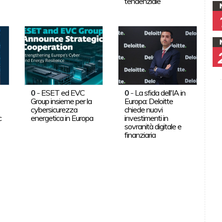
tendenziale
0
-
ESET ed EVC
0
-
La sfida dell'IA in
Group insieme per la
Europa: Deloitte
cybersicurezza
chiede nuovi
c
energetica in Europa
investimenti in
sovranità digitale e
finanziaria