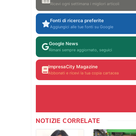
Ricevi ogni settimana i migliori articoli
Fonti di ricerca preferite
Aggiungici alle tue fonti su Google
Google News
Rimani sempre aggiornato, seguici
ImpresaCity Magazine
Abbonati e ricevi la tua copia cartacea
NOTIZIE CORRELATE