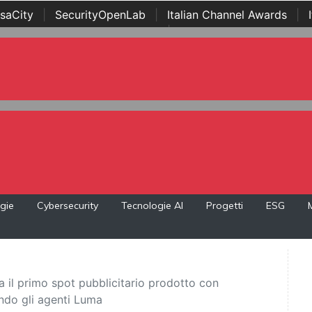
saCity
|
SecurityOpenLab
|
Italian Channel Awards
|
Awards
|
...
gie
Cybersecurity
Tecnologie AI
Progetti
ESG
 il primo spot pubblicitario prodotto con
zando gli agenti Luma