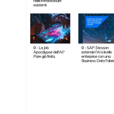
nelle infrastrutture
esistenti
0
-
La Job
0
-
SAP, Ericsson
Apocalypse dell'AI?
estende l'AI a livello
Pare già finita.
enterprise con una
Business Data Fabri