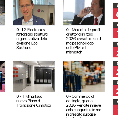
0
-
LG Electronics
0
-
Mercato dei profili
rafforza la struttura
direttoriali in Italia
organizzativa della
2026: crescita record,
divisione Eco
ma pesano il gap
Solutions
delle PMI e il
mismatch
0
-
TIM ha il suo
0
-
Commercio al
nuovo Piano di
dettaglio, giugno
Transizione Climatica
2026: vendite in lieve
calo congiunturale ma
in crescita su base