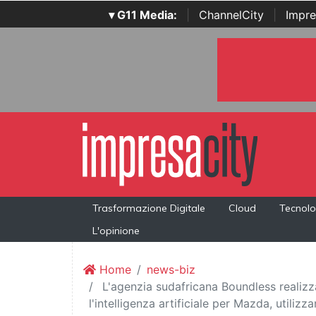
▾ G11 Media:
|
ChannelCity
|
Impre
Trasformazione Digitale
Cloud
Tecnolo
L'opinione
Home
news-biz
L'agenzia sudafricana Boundless realizza
l'intelligenza artificiale per Mazda, utiliz