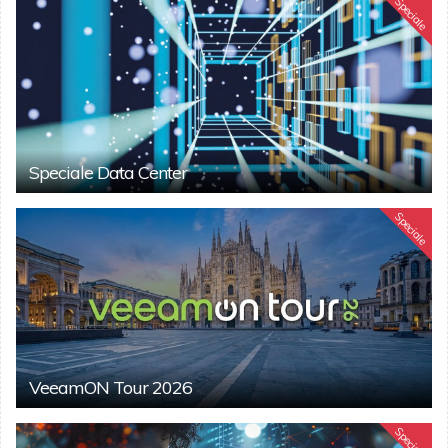
Speciale
Speciale Data Center
Speciale
VeeamON Tour 2026
Speciale