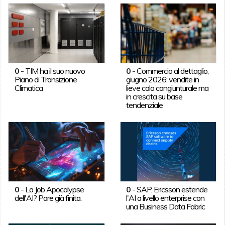
0
-
TIM ha il suo nuovo
0
-
Commercio al dettaglio,
Piano di Transizione
giugno 2026: vendite in
Climatica
lieve calo congiunturale ma
in crescita su base
tendenziale
0
-
La Job Apocalypse
0
-
SAP, Ericsson estende
dell'AI? Pare già finita.
l'AI a livello enterprise con
una Business Data Fabric