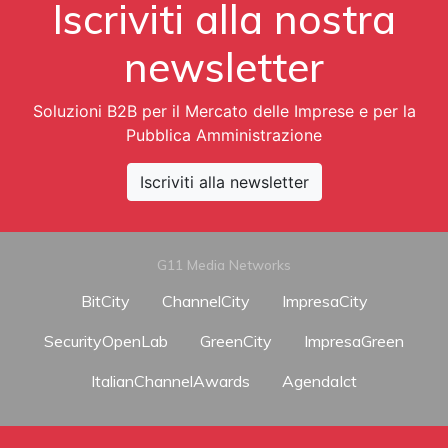
Iscriviti alla nostra
newsletter
Soluzioni B2B per il Mercato delle Imprese e per la
Pubblica Amministrazione
Iscriviti alla newsletter
G11 Media Networks
BitCity
ChannelCity
ImpresaCity
SecurityOpenLab
GreenCity
ImpresaGreen
ItalianChannelAwards
AgendaIct