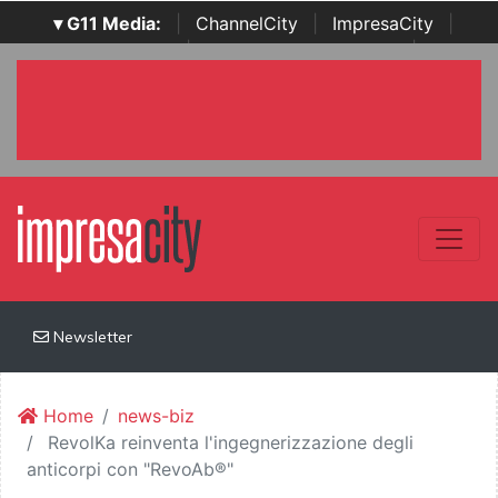
▾ G11 Media:
|
ChannelCity
|
ImpresaCity
|
SecurityOpenLab
|
Italian Channel Awards
|
Italian
Project Awards
|
Italian Security Awards
|
...
Newsletter
Home
news-biz
RevolKa reinventa l'ingegnerizzazione degli
anticorpi con "RevoAb®"