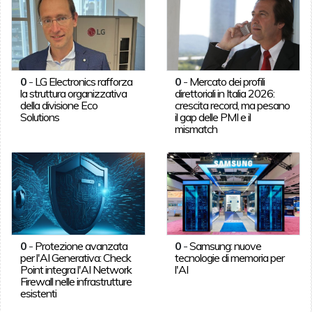
0
-
LG Electronics rafforza
0
-
Mercato dei profili
la struttura organizzativa
direttoriali in Italia 2026:
della divisione Eco
crescita record, ma pesano
Solutions
il gap delle PMI e il
mismatch
0
-
Protezione avanzata
0
-
Samsung: nuove
per l'AI Generativa: Check
tecnologie di memoria per
Point integra l'AI Network
l'AI
Firewall nelle infrastrutture
esistenti