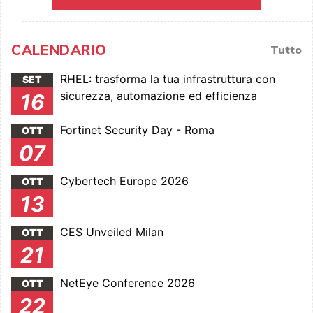
CALENDARIO
Tutto
RHEL: trasforma la tua infrastruttura con
SET
sicurezza, automazione ed efficienza
16
Fortinet Security Day - Roma
OTT
07
Cybertech Europe 2026
OTT
13
CES Unveiled Milan
OTT
21
NetEye Conference 2026
OTT
22