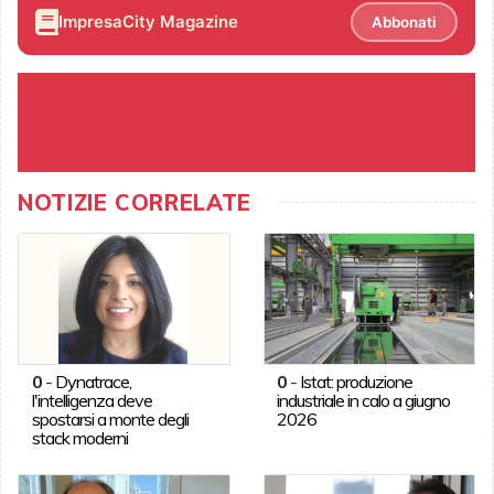
ImpresaCity Magazine
Abbonati
NOTIZIE CORRELATE
0
-
Dynatrace,
0
-
Istat: produzione
l'intelligenza deve
industriale in calo a giugno
spostarsi a monte degli
2026
stack moderni