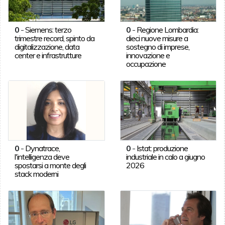
0
-
Siemens: terzo
0
-
Regione Lombardia:
trimestre record, spinto da
dieci nuove misure a
digitalizzazione, data
sostegno di imprese,
center e infrastrutture
innovazione e
occupazione
0
-
Dynatrace,
0
-
Istat: produzione
l'intelligenza deve
industriale in calo a giugno
spostarsi a monte degli
2026
stack moderni