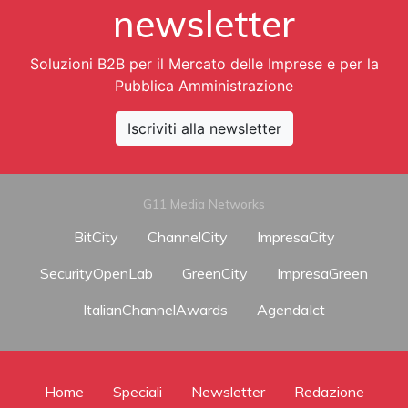
newsletter
Soluzioni B2B per il Mercato delle Imprese e per la
Pubblica Amministrazione
Iscriviti alla newsletter
G11 Media Networks
BitCity
ChannelCity
ImpresaCity
SecurityOpenLab
GreenCity
ImpresaGreen
ItalianChannelAwards
AgendaIct
Home
Speciali
Newsletter
Redazione