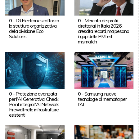
0
-
LG Electronics rafforza
0
-
Mercato dei profili
la struttura organizzativa
direttoriali in Italia 2026:
della divisione Eco
crescita record, ma pesano
Solutions
il gap delle PMI e il
mismatch
0
-
Protezione avanzata
0
-
Samsung: nuove
per l'AI Generativa: Check
tecnologie di memoria per
Point integra l'AI Network
l'AI
Firewall nelle infrastrutture
esistenti