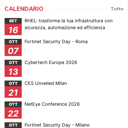
CALENDARIO
Tutto
RHEL: trasforma la tua infrastruttura con
SET
sicurezza, automazione ed efficienza
16
Fortinet Security Day - Roma
OTT
07
Cybertech Europe 2026
OTT
13
CES Unveiled Milan
OTT
21
NetEye Conference 2026
OTT
22
Fortinet Security Day - Milano
OTT