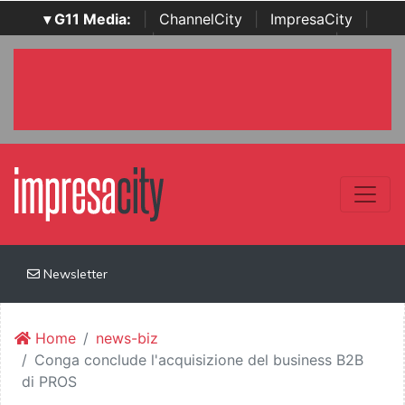
▾ G11 Media:
|
ChannelCity
|
ImpresaCity
|
SecurityOpenLab
|
Italian Channel Awards
|
Italian
Project Awards
|
Italian Security Awards
|
...
Newsletter
Home
news-biz
Conga conclude l'acquisizione del business B2B
di PROS