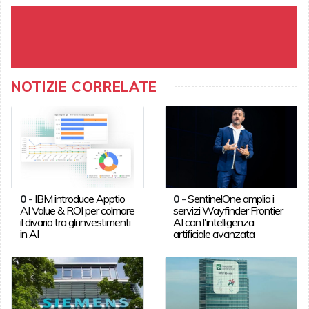
NOTIZIE CORRELATE
0
-
IBM introduce Apptio
0
-
SentinelOne amplia i
AI Value & ROI per colmare
servizi Wayfinder Frontier
il divario tra gli investimenti
AI con l'intelligenza
in AI
artificiale avanzata