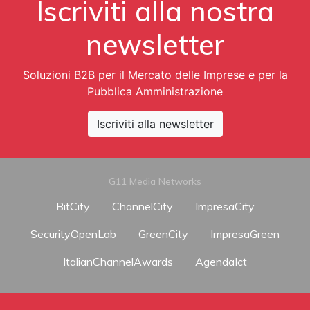
Iscriviti alla nostra
newsletter
Soluzioni B2B per il Mercato delle Imprese e per la
Pubblica Amministrazione
Iscriviti alla newsletter
G11 Media Networks
BitCity
ChannelCity
ImpresaCity
SecurityOpenLab
GreenCity
ImpresaGreen
ItalianChannelAwards
AgendaIct