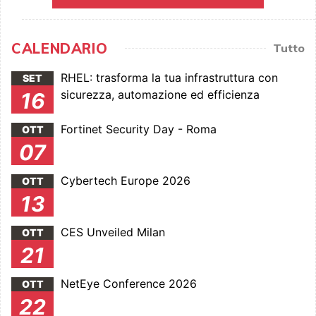
CALENDARIO
Tutto
RHEL: trasforma la tua infrastruttura con
SET
sicurezza, automazione ed efficienza
16
Fortinet Security Day - Roma
OTT
07
Cybertech Europe 2026
OTT
13
CES Unveiled Milan
OTT
21
NetEye Conference 2026
OTT
22