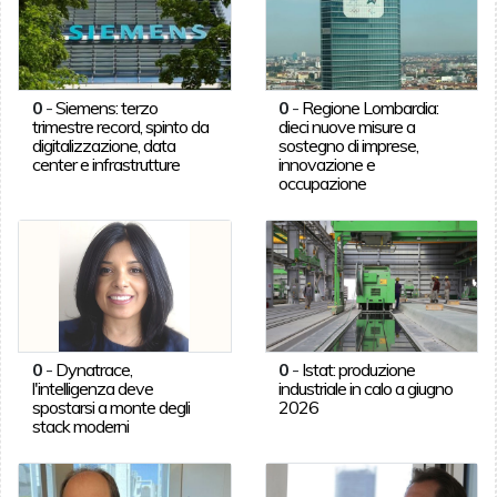
0
-
Siemens: terzo
0
-
Regione Lombardia:
trimestre record, spinto da
dieci nuove misure a
digitalizzazione, data
sostegno di imprese,
center e infrastrutture
innovazione e
occupazione
0
-
Dynatrace,
0
-
Istat: produzione
l'intelligenza deve
industriale in calo a giugno
spostarsi a monte degli
2026
stack moderni