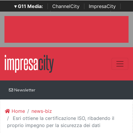
▾ G11 Media:
|
ChannelCity
|
ImpresaCity
|
SecurityOpenLab
|
Italian Channel Awards
|
Italian
Project Awards
|
Italian Security Awards
|
...
Newsletter
Home
news-biz
Esri ottiene la certificazione ISO, ribadendo il
proprio impegno per la sicurezza dei dati