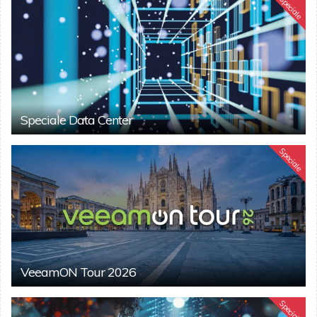
Speciale
Speciale Data Center
Speciale
VeeamON Tour 2026
Speciale