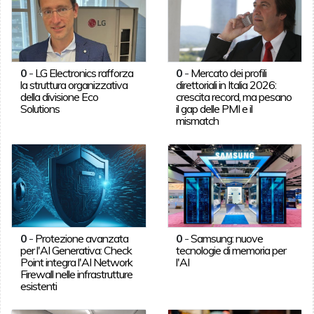
0
-
LG Electronics rafforza
0
-
Mercato dei profili
la struttura organizzativa
direttoriali in Italia 2026:
della divisione Eco
crescita record, ma pesano
Solutions
il gap delle PMI e il
mismatch
0
-
Protezione avanzata
0
-
Samsung: nuove
per l'AI Generativa: Check
tecnologie di memoria per
Point integra l'AI Network
l'AI
Firewall nelle infrastrutture
esistenti