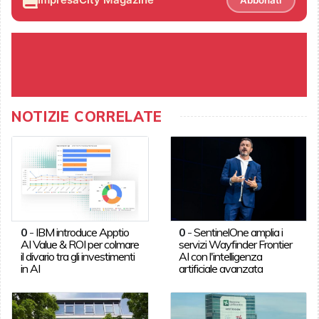
NOTIZIE CORRELATE
0
-
IBM introduce Apptio
0
-
SentinelOne amplia i
AI Value & ROI per colmare
servizi Wayfinder Frontier
il divario tra gli investimenti
AI con l'intelligenza
in AI
artificiale avanzata