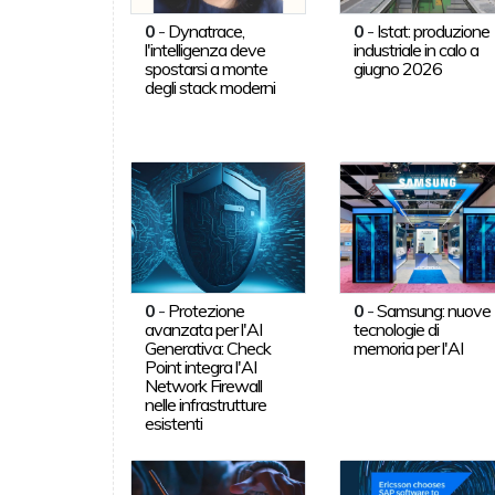
0
-
Dynatrace,
0
-
Istat: produzione
l'intelligenza deve
industriale in calo a
spostarsi a monte
giugno 2026
degli stack moderni
0
-
Protezione
0
-
Samsung: nuove
avanzata per l'AI
tecnologie di
Generativa: Check
memoria per l'AI
Point integra l'AI
Network Firewall
nelle infrastrutture
esistenti