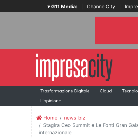
▾ G11 Media:
|
ChannelCity
|
Impre
Trasformazione Digitale
Cloud
Tecnolo
L'opinione
Home
news-biz
Stagira Ceo Summit e Le Fonti Gran Gala 
internazionale