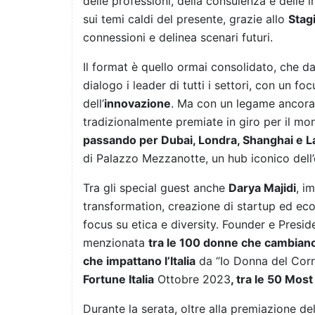
delle professioni, della consulenza e delle
sui temi caldi del presente, grazie allo
Stag
connessioni e delinea scenari futuri.
Il format è quello ormai consolidato, che d
dialogo i leader di tutti i settori, con un fo
dell’
innovazione
. Ma con un legame ancora 
tradizionalmente premiate in giro per il mo
passando per Dubai, Londra, Shanghai e 
di Palazzo Mezzanotte, un hub iconico dell’
Tra gli special guest anche
Darya Majidi
, i
transformation, creazione di startup ed ecos
focus su etica e diversity. Founder e Preside
menzionata
tra le 100 donne che cambian
che impattano l’Italia
da “Io Donna del Corr
Fortune Italia
Ottobre 2023
, tra le 50 Mo
Durante la serata, oltre alla premiazione del