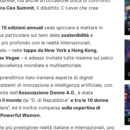
 imprese; ma anche un'occasione unica di confronto
ira Ceo Summit
, il dibattito C-Level che crea
a
15 edizioni annuali
vede spiccare e mettere in
cus particolare sui temi della
sostenibilità
e
più profondo con le realtà internazionali,
ndo – nelle
tappe da New York a Hong Kong,
Las Vegas
– e adesso invitate tutte insieme sul palco
eccellenza mondiale e multisettoriale.
mprenditrice italo-iraniana esperta di digital
istemi di innovazione e intelligenza artificiale, con
nte dell’
Associazione Donne 4.0
., è stata
o il mondo
da “D. di Repubblica”
e tra le 10 donne
iere”, ed è inoltre comparsa
sulla copertina di
st Powerful Women.
le più prestigiose realtà italiane e internazionali, uno