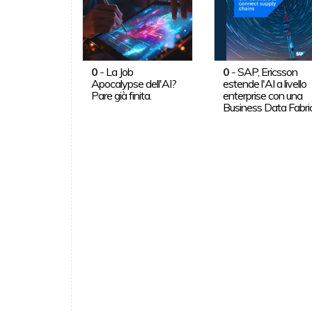
0
-
La Job
0
-
SAP, Ericsson
Apocalypse dell'AI?
estende l'AI a livello
Pare già finita.
enterprise con una
Business Data Fabri