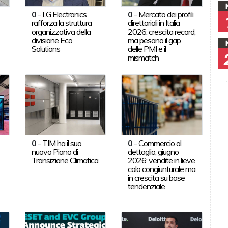
0
-
LG Electronics
0
-
Mercato dei profili
rafforza la struttura
direttoriali in Italia
organizzativa della
2026: crescita record,
divisione Eco
ma pesano il gap
Solutions
delle PMI e il
mismatch
0
-
TIM ha il suo
0
-
Commercio al
nuovo Piano di
dettaglio, giugno
Transizione Climatica
2026: vendite in lieve
calo congiunturale ma
in crescita su base
tendenziale