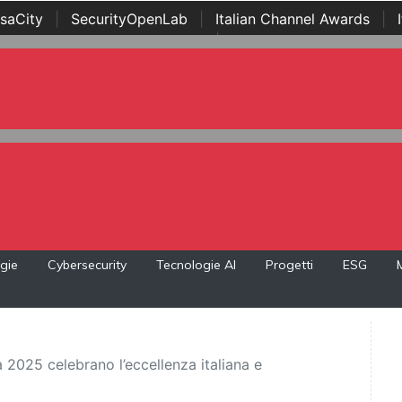
saCity
|
SecurityOpenLab
|
Italian Channel Awards
|
Awards
|
...
gie
Cybersecurity
Tecnologie AI
Progetti
ESG
2025 celebrano l’eccellenza italiana e