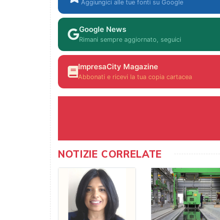
Aggiungici alle tue fonti su Google
Google News
Rimani sempre aggiornato, seguici
ImpresaCity Magazine
Abbonati e ricevi la tua copia cartacea
NOTIZIE CORRELATE