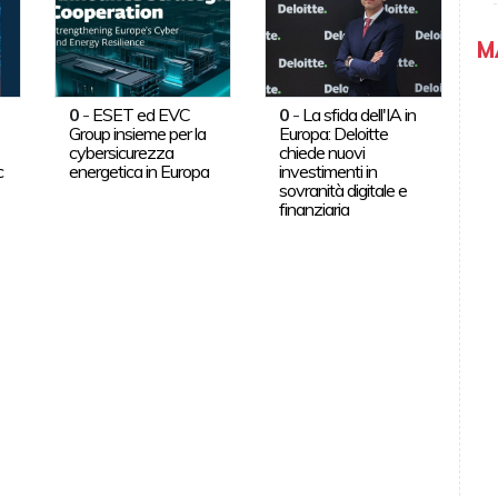
M
0
-
ESET ed EVC
0
-
La sfida dell'IA in
Group insieme per la
Europa: Deloitte
cybersicurezza
chiede nuovi
c
energetica in Europa
investimenti in
sovranità digitale e
finanziaria