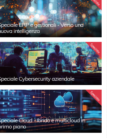
Speciale
Speciale ERP e gestionali - Verso una
nuova intelligenza
Speciale
Speciale Cybersecurity aziendale
Speciale
Speciale Cloud - Ibrido e multicloud in
primo piano