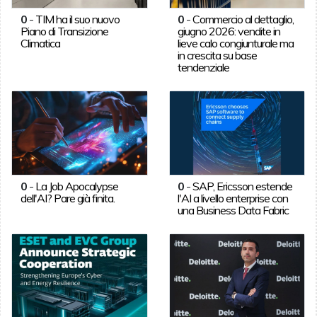
0
-
TIM ha il suo nuovo
0
-
Commercio al dettaglio,
Piano di Transizione
giugno 2026: vendite in
Climatica
lieve calo congiunturale ma
in crescita su base
tendenziale
0
-
La Job Apocalypse
0
-
SAP, Ericsson estende
dell'AI? Pare già finita.
l'AI a livello enterprise con
una Business Data Fabric