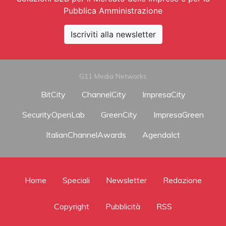
Pubblica Amministrazione
Iscriviti alla newsletter
G11 Media Networks
BitCity
ChannelCity
ImpresaCity
SecurityOpenLab
GreenCity
ImpresaGreen
ItalianChannelAwards
AgendaIct
Home
Speciali
Newsletter
Redazione
Copyright
Pubblicità
RSS