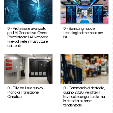
0
-
Protezione avanzata
0
-
Samsung: nuove
per l'AI Generativa: Check
tecnologie di memoria per
Point integra l'AI Network
l'AI
Firewall nelle infrastrutture
esistenti
0
-
TIM ha il suo nuovo
0
-
Commercio al dettaglio,
Piano di Transizione
giugno 2026: vendite in
Climatica
lieve calo congiunturale ma
in crescita su base
tendenziale