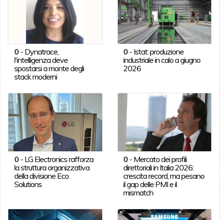
0
-
Dynatrace,
0
-
Istat: produzione
l'intelligenza deve
industriale in calo a giugno
spostarsi a monte degli
2026
stack moderni
0
-
LG Electronics rafforza
0
-
Mercato dei profili
la struttura organizzativa
direttoriali in Italia 2026:
della divisione Eco
crescita record, ma pesano
Solutions
il gap delle PMI e il
mismatch