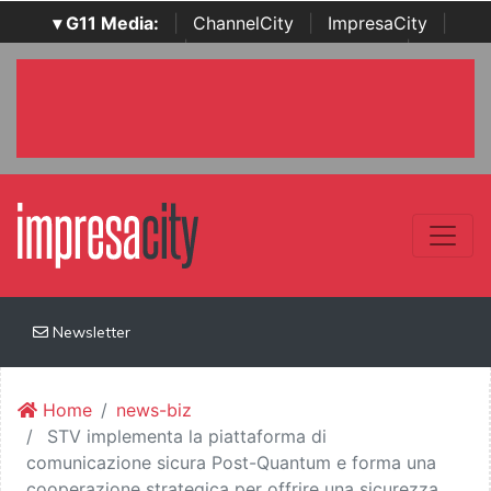
▾ G11 Media:
|
ChannelCity
|
ImpresaCity
|
SecurityOpenLab
|
Italian Channel Awards
|
Italian
Project Awards
|
Italian Security Awards
|
...
Newsletter
Home
news-biz
STV implementa la piattaforma di
comunicazione sicura Post-Quantum e forma una
cooperazione strategica per offrire una sicurezza