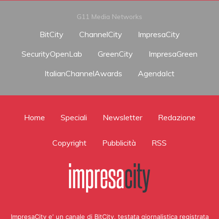
G11 Media Networks
BitCity
ChannelCity
ImpresaCity
SecurityOpenLab
GreenCity
ImpresaGreen
ItalianChannelAwards
AgendaIct
Home
Speciali
Newsletter
Redazione
Copyright
Pubblicità
RSS
ImpresaCity e' un canale di BitCity, testata giornalistica registrata