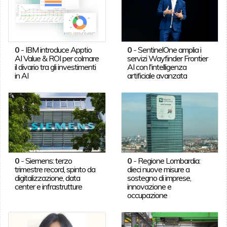
0
-
IBM introduce Apptio
0
-
SentinelOne amplia i
AI Value & ROI per colmare
servizi Wayfinder Frontier
il divario tra gli investimenti
AI con l'intelligenza
in AI
artificiale avanzata
0
-
Siemens: terzo
0
-
Regione Lombardia:
trimestre record, spinto da
dieci nuove misure a
digitalizzazione, data
sostegno di imprese,
center e infrastrutture
innovazione e
occupazione