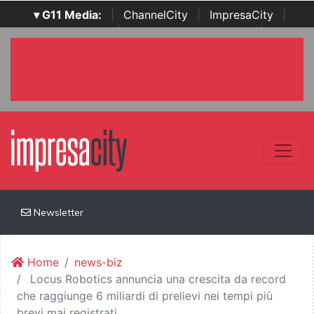
▾ G11 Media:
|
ChannelCity
|
ImpresaCity
|
SecurityOpenLab
|
Italian Channel Awards
|
Italian
Project Awards
|
Italian Security Awards
|
...
Newsletter
Home
news-biz
Locus Robotics annuncia una crescita da record
che raggiunge 6 miliardi di prelievi nei tempi più
brevi mai registrati