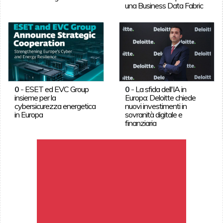
una Business Data Fabric
0
-
ESET ed EVC Group
0
-
La sfida dell'IA in
insieme per la
Europa: Deloitte chiede
cybersicurezza energetica
nuovi investimenti in
in Europa
sovranità digitale e
finanziaria