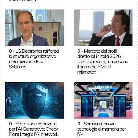
0
-
LG Electronics rafforza
0
-
Mercato dei profili
la struttura organizzativa
direttoriali in Italia 2026:
della divisione Eco
crescita record, ma pesano
Solutions
il gap delle PMI e il
mismatch
0
-
Protezione avanzata
0
-
Samsung: nuove
per l'AI Generativa: Check
tecnologie di memoria per
Point integra l'AI Network
l'AI