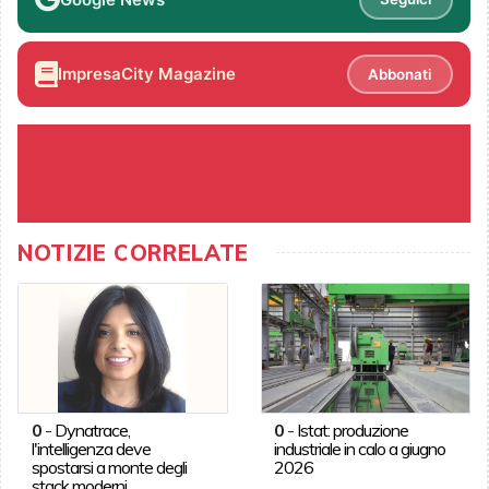
ImpresaCity Magazine
Abbonati
NOTIZIE CORRELATE
0
-
Dynatrace,
0
-
Istat: produzione
l'intelligenza deve
industriale in calo a giugno
spostarsi a monte degli
2026
stack moderni