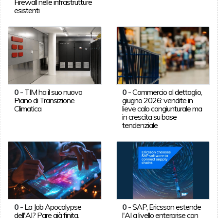
Firewall nelle infrastrutture
esistenti
0
-
TIM ha il suo nuovo
0
-
Commercio al dettaglio,
Piano di Transizione
giugno 2026: vendite in
Climatica
lieve calo congiunturale ma
in crescita su base
tendenziale
0
-
La Job Apocalypse
0
-
SAP, Ericsson estende
dell'AI? Pare già finita.
l'AI a livello enterprise con