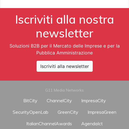
Iscriviti alla nostra
newsletter
Soluzioni B2B per il Mercato delle Imprese e per la
Pubblica Amministrazione
Iscriviti alla newsletter
G11 Media Networks
BitCity
ChannelCity
ImpresaCity
SecurityOpenLab
GreenCity
ImpresaGreen
ItalianChannelAwards
AgendaIct