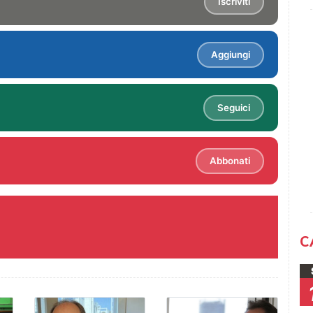
Iscriviti
Aggiungi
Seguici
Abbonati
C