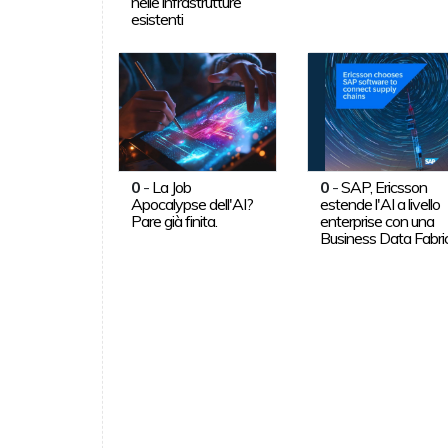
nelle infrastrutture
esistenti
0
-
La Job
0
-
SAP, Ericsson
Apocalypse dell'AI?
estende l'AI a livello
Pare già finita.
enterprise con una
Business Data Fabri