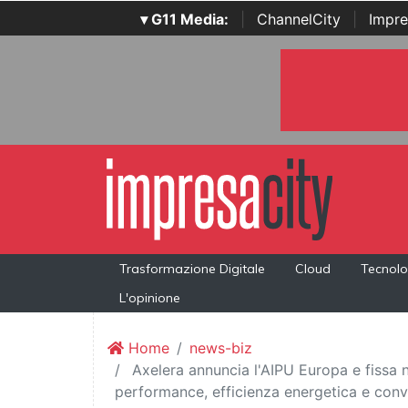
▾ G11 Media:
|
ChannelCity
|
Impre
Trasformazione Digitale
Cloud
Tecnolo
L'opinione
Home
news-biz
Axelera annuncia l'AIPU Europa e fissa n
performance, efficienza energetica e conve