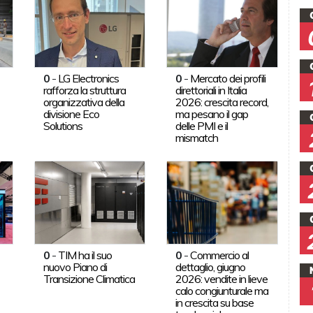
0
-
LG Electronics
0
-
Mercato dei profili
rafforza la struttura
direttoriali in Italia
organizzativa della
2026: crescita record,
divisione Eco
ma pesano il gap
Solutions
delle PMI e il
mismatch
0
-
TIM ha il suo
0
-
Commercio al
nuovo Piano di
dettaglio, giugno
Transizione Climatica
2026: vendite in lieve
calo congiunturale ma
in crescita su base