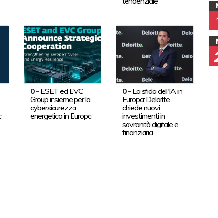
tendenziale
0
-
ESET ed EVC
0
-
La sfida dell'IA in
Group insieme per la
Europa: Deloitte
cybersicurezza
chiede nuovi
c
energetica in Europa
investimenti in
sovranità digitale e
finanziaria