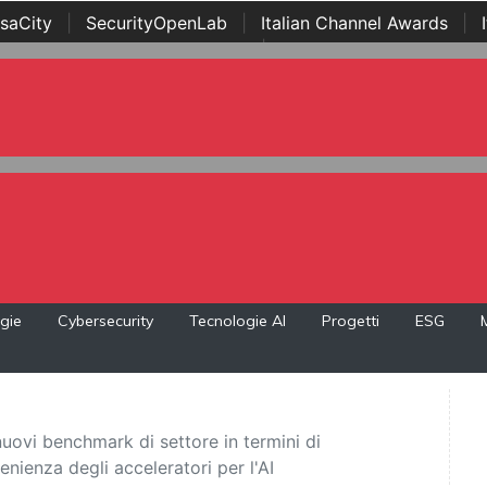
saCity
|
SecurityOpenLab
|
Italian Channel Awards
|
Awards
|
...
gie
Cybersecurity
Tecnologie AI
Progetti
ESG
uovi benchmark di settore in termini di
nienza degli acceleratori per l'AI