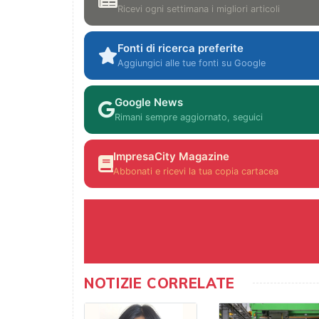
Ricevi ogni settimana i migliori articoli
Fonti di ricerca preferite
Aggiungici alle tue fonti su Google
Google News
Rimani sempre aggiornato, seguici
ImpresaCity Magazine
Abbonati e ricevi la tua copia cartacea
NOTIZIE CORRELATE