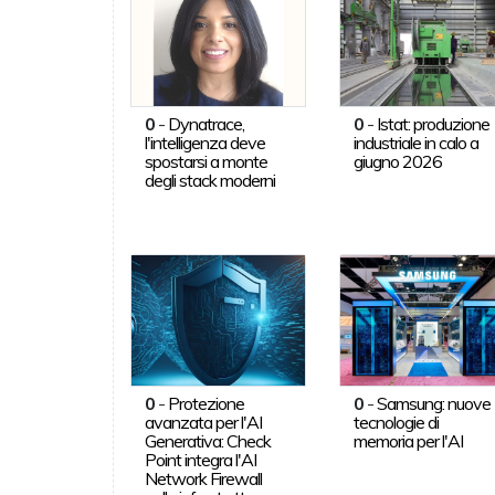
0
-
Dynatrace,
0
-
Istat: produzione
l'intelligenza deve
industriale in calo a
spostarsi a monte
giugno 2026
degli stack moderni
0
-
Protezione
0
-
Samsung: nuove
avanzata per l'AI
tecnologie di
Generativa: Check
memoria per l'AI
Point integra l'AI
Network Firewall