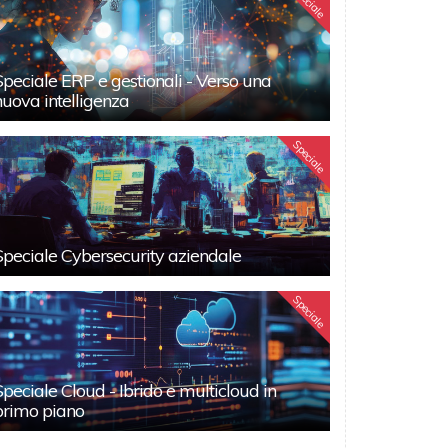
Speciale
Speciale ERP e gestionali - Verso una
nuova intelligenza
Speciale
Speciale Cybersecurity aziendale
Speciale
Speciale Cloud - Ibrido e multicloud in
primo piano