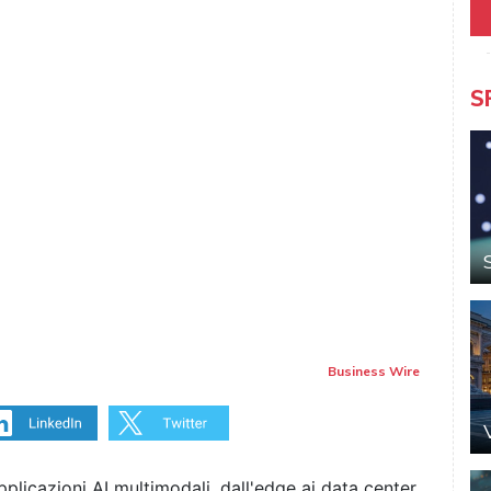
S
Business Wire
licazioni AI multimodali, dall'edge ai data center