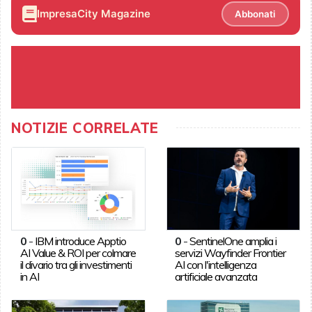
ImpresaCity Magazine
Abbonati
NOTIZIE CORRELATE
0
-
IBM introduce Apptio
0
-
SentinelOne amplia i
AI Value & ROI per colmare
servizi Wayfinder Frontier
il divario tra gli investimenti
AI con l'intelligenza
in AI
artificiale avanzata