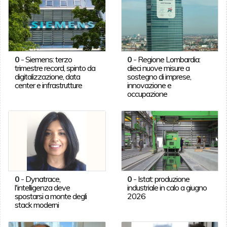
0
-
Siemens: terzo
0
-
Regione Lombardia:
trimestre record, spinto da
dieci nuove misure a
digitalizzazione, data
sostegno di imprese,
center e infrastrutture
innovazione e
occupazione
0
-
Dynatrace,
0
-
Istat: produzione
l'intelligenza deve
industriale in calo a giugno
spostarsi a monte degli
2026
stack moderni