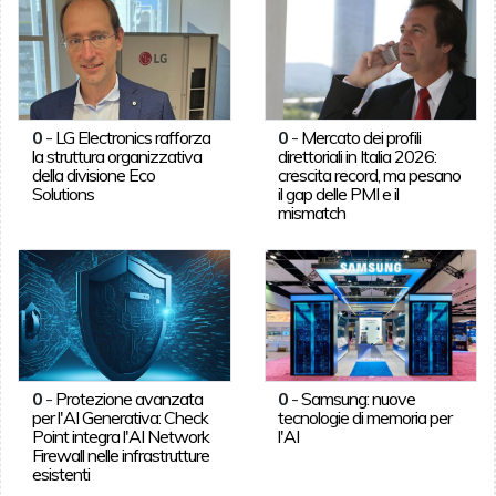
0
-
LG Electronics rafforza
0
-
Mercato dei profili
la struttura organizzativa
direttoriali in Italia 2026:
della divisione Eco
crescita record, ma pesano
Solutions
il gap delle PMI e il
mismatch
0
-
Protezione avanzata
0
-
Samsung: nuove
per l'AI Generativa: Check
tecnologie di memoria per
Point integra l'AI Network
l'AI
Firewall nelle infrastrutture
esistenti