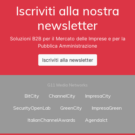
Iscriviti alla nostra
newsletter
Soluzioni B2B per il Mercato delle Imprese e per la
Pubblica Amministrazione
Iscriviti alla newsletter
G11 Media Networks
BitCity
ChannelCity
ImpresaCity
SecurityOpenLab
GreenCity
ImpresaGreen
ItalianChannelAwards
AgendaIct