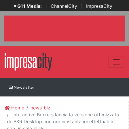
▾ G11 Media:
|
ChannelCity
|
ImpresaCity
|
SecurityOpenLab
|
Italian Channel Awards
|
Italian
Project Awards
|
Italian Security Awards
|
...
Newsletter
Home
news-biz
Interactive Brokers lancia la versione ottimizzata
di IBKR Desktop con ordini istantanei effettuabili
con un solo click