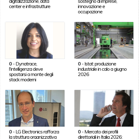
digitalizzazione, data
sostegno di imprese,
center e infrastrutture
innovazione e
occupazione
0
-
Dynatrace,
0
-
Istat: produzione
l'intelligenza deve
industriale in calo a giugno
spostarsi a monte degli
2026
stack moderni
0
-
LG Electronics rafforza
0
-
Mercato dei profili
la struttura organizzativa
direttoriali in Italia 2026: