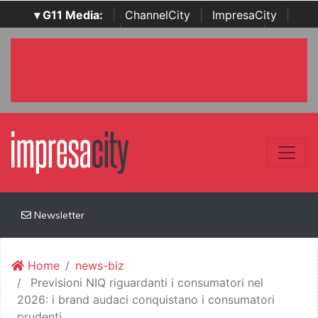
▾ G11 Media:
|
ChannelCity
|
ImpresaCity
|
SecurityOpenLab
|
Italian Channel Awards
|
Italian
Project Awards
|
Italian Security Awards
|
...
Newsletter
Home
news-biz
Previsioni NIQ riguardanti i consumatori nel
2026: i brand audaci conquistano i consumatori
prudenti