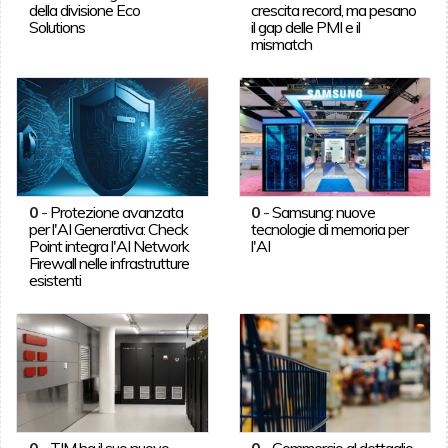
della divisione Eco
crescita record, ma pesano
Solutions
il gap delle PMI e il
mismatch
0
-
Protezione avanzata
0
-
Samsung: nuove
per l'AI Generativa: Check
tecnologie di memoria per
Point integra l'AI Network
l'AI
Firewall nelle infrastrutture
esistenti
0
-
TIM ha il suo nuovo
0
-
Commercio al dettaglio,