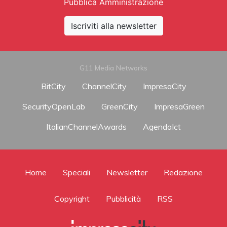
Pubblica Amministrazione
Iscriviti alla newsletter
G11 Media Networks
BitCity
ChannelCity
ImpresaCity
SecurityOpenLab
GreenCity
ImpresaGreen
ItalianChannelAwards
AgendaIct
Home
Speciali
Newsletter
Redazione
Copyright
Pubblicità
RSS