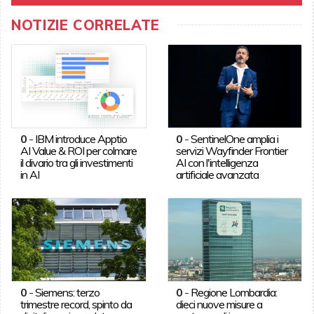
NOTIZIE CORRELATE
0
-
IBM introduce Apptio
0
-
SentinelOne amplia i
AI Value & ROI per colmare
servizi Wayfinder Frontier
il divario tra gli investimenti
AI con l'intelligenza
in AI
artificiale avanzata
0
-
Siemens: terzo
0
-
Regione Lombardia:
trimestre record, spinto da
dieci nuove misure a