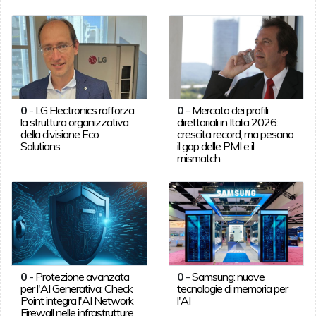
0
-
LG Electronics rafforza
0
-
Mercato dei profili
la struttura organizzativa
direttoriali in Italia 2026:
della divisione Eco
crescita record, ma pesano
Solutions
il gap delle PMI e il
mismatch
0
-
Protezione avanzata
0
-
Samsung: nuove
per l'AI Generativa: Check
tecnologie di memoria per
Point integra l'AI Network
l'AI
Firewall nelle infrastrutture