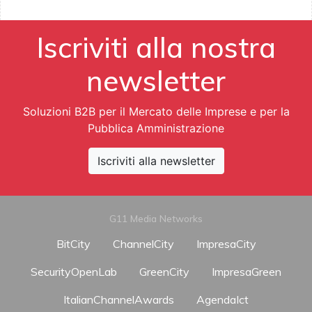
Iscriviti alla nostra
newsletter
Soluzioni B2B per il Mercato delle Imprese e per la
Pubblica Amministrazione
Iscriviti alla newsletter
G11 Media Networks
BitCity
ChannelCity
ImpresaCity
SecurityOpenLab
GreenCity
ImpresaGreen
ItalianChannelAwards
AgendaIct