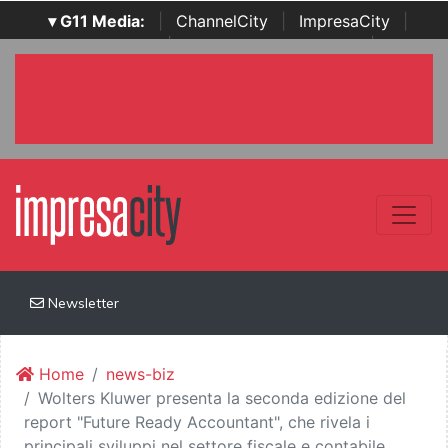
▾ G11 Media:
|
ChannelCity
|
ImpresaCity
|
SecurityOpenLab
|
Italian Channel Awards
|
Italian
Project Awards
|
Italian Security Awards
|
...
Newsletter
Home
news-biz
Wolters Kluwer presenta la seconda edizione del
report "Future Ready Accountant", che rivela i
principali sviluppi nel settore fiscale e contabile