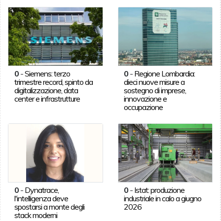
0
-
Siemens: terzo
0
-
Regione Lombardia:
trimestre record, spinto da
dieci nuove misure a
digitalizzazione, data
sostegno di imprese,
center e infrastrutture
innovazione e
occupazione
0
-
Dynatrace,
0
-
Istat: produzione
l'intelligenza deve
industriale in calo a giugno
spostarsi a monte degli
2026
stack moderni