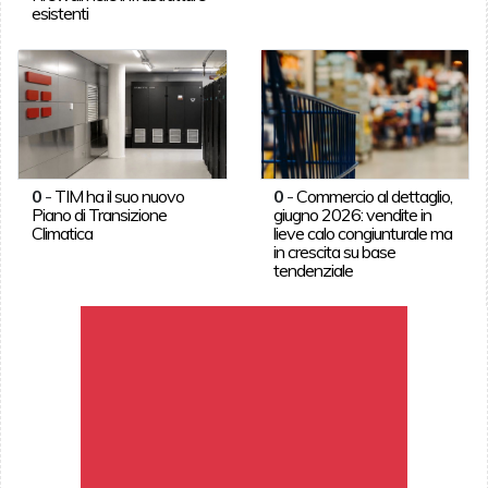
esistenti
0
-
TIM ha il suo nuovo
0
-
Commercio al dettaglio,
Piano di Transizione
giugno 2026: vendite in
Climatica
lieve calo congiunturale ma
in crescita su base
tendenziale