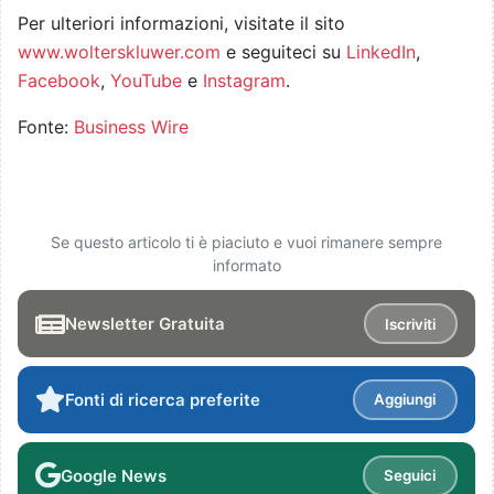
Per ulteriori informazioni, visitate il sito
www.wolterskluwer.com
e seguiteci su
LinkedIn
,
Facebook
,
YouTube
e
Instagram
.
Fonte:
Business Wire
Se questo articolo ti è piaciuto e vuoi rimanere sempre
informato
Newsletter Gratuita
Iscriviti
Fonti di ricerca preferite
Aggiungi
Google News
Seguici