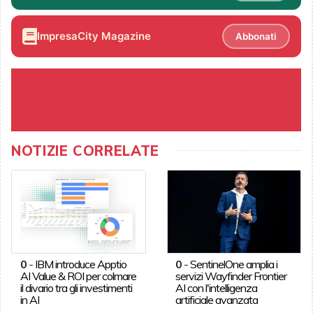
ImpresaCity Magazine
Abbonati
NOTIZIE CORRELATE
0
-
IBM introduce Apptio
0
-
SentinelOne amplia i
AI Value & ROI per colmare
servizi Wayfinder Frontier
il divario tra gli investimenti
AI con l'intelligenza
in AI
artificiale avanzata