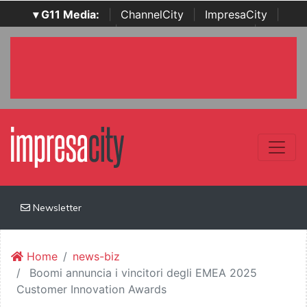
▾ G11 Media:
|
ChannelCity
|
ImpresaCity
|
SecurityOpenLab
|
Italian Channel Awards
|
Italian
Project Awards
|
Italian Security Awards
|
...
Newsletter
Home
news-biz
Boomi annuncia i vincitori degli EMEA 2025
Customer Innovation Awards