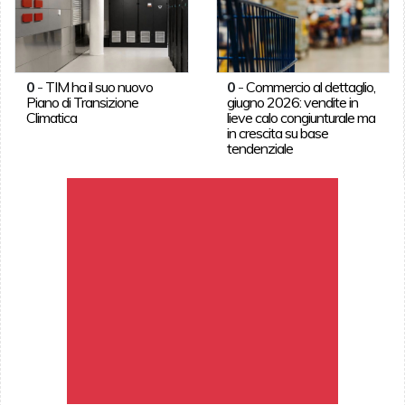
0
-
TIM ha il suo nuovo
0
-
Commercio al dettaglio,
Piano di Transizione
giugno 2026: vendite in
Climatica
lieve calo congiunturale ma
in crescita su base
tendenziale