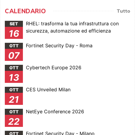
CALENDARIO
Tutto
RHEL: trasforma la tua infrastruttura con
SET
sicurezza, automazione ed efficienza
16
Fortinet Security Day - Roma
OTT
07
Cybertech Europe 2026
OTT
13
CES Unveiled Milan
OTT
21
NetEye Conference 2026
OTT
22
Fortinet Security Day - Milano
OTT