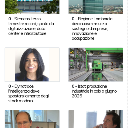
0
-
Siemens: terzo
0
-
Regione Lombardia:
trimestre record, spinto da
dieci nuove misure a
digitalizzazione, data
sostegno di imprese,
center e infrastrutture
innovazione e
occupazione
0
-
Dynatrace,
0
-
Istat: produzione
l'intelligenza deve
industriale in calo a giugno
spostarsi a monte degli
2026
stack moderni