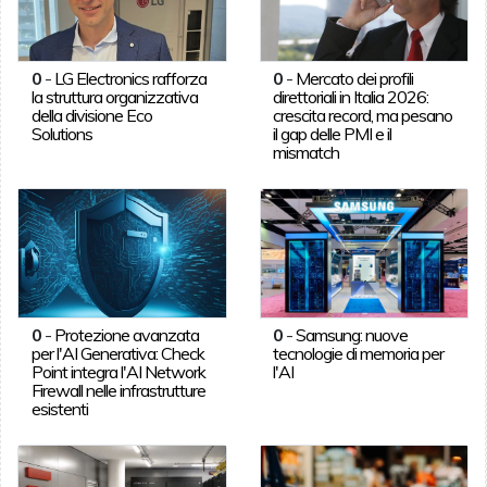
0
-
LG Electronics rafforza
0
-
Mercato dei profili
la struttura organizzativa
direttoriali in Italia 2026:
della divisione Eco
crescita record, ma pesano
Solutions
il gap delle PMI e il
mismatch
0
-
Protezione avanzata
0
-
Samsung: nuove
per l'AI Generativa: Check
tecnologie di memoria per
Point integra l'AI Network
l'AI
Firewall nelle infrastrutture
esistenti