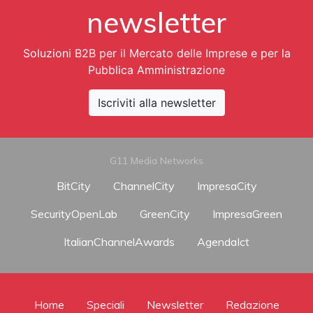
newsletter
Soluzioni B2B per il Mercato delle Imprese e per la
Pubblica Amministrazione
Iscriviti alla newsletter
G11 Media Networks
BitCity
ChannelCity
ImpresaCity
SecurityOpenLab
GreenCity
ImpresaGreen
ItalianChannelAwards
AgendaIct
Home
Speciali
Newsletter
Redazione