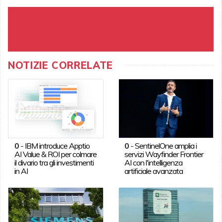
NOTIZIE CORRELATE
0
-
IBM introduce Apptio
0
-
SentinelOne amplia i
AI Value & ROI per colmare
servizi Wayfinder Frontier
il divario tra gli investimenti
AI con l'intelligenza
in AI
artificiale avanzata