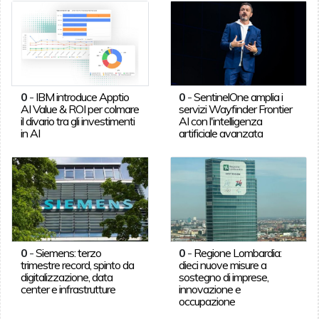
0
-
IBM introduce Apptio
0
-
SentinelOne amplia i
AI Value & ROI per colmare
servizi Wayfinder Frontier
il divario tra gli investimenti
AI con l'intelligenza
in AI
artificiale avanzata
0
-
Siemens: terzo
0
-
Regione Lombardia:
trimestre record, spinto da
dieci nuove misure a
digitalizzazione, data
sostegno di imprese,
center e infrastrutture
innovazione e
occupazione