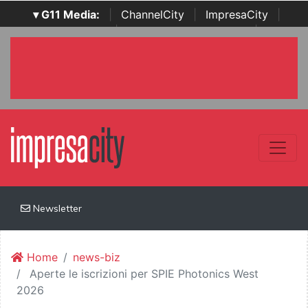
▾ G11 Media:
|
ChannelCity
|
ImpresaCity
|
SecurityOpenLab
|
Italian Channel Awards
|
Italian
Project Awards
|
Italian Security Awards
|
...
Newsletter
Home
news-biz
Aperte le iscrizioni per SPIE Photonics West
2026