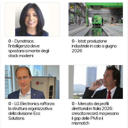
0
-
Dynatrace,
0
-
Istat: produzione
l'intelligenza deve
industriale in calo a giugno
spostarsi a monte degli
2026
stack moderni
0
-
LG Electronics rafforza
0
-
Mercato dei profili
la struttura organizzativa
direttoriali in Italia 2026:
della divisione Eco
crescita record, ma pesano
Solutions
il gap delle PMI e il
mismatch