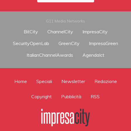
G11 Media Networks
BitCity
ChannelCity
ImpresaCity
SecurityOpenLab
GreenCity
ImpresaGreen
ItalianChannelAwards
AgendaIct
Home
Speciali
Newsletter
Redazione
Copyright
Pubblicità
RSS