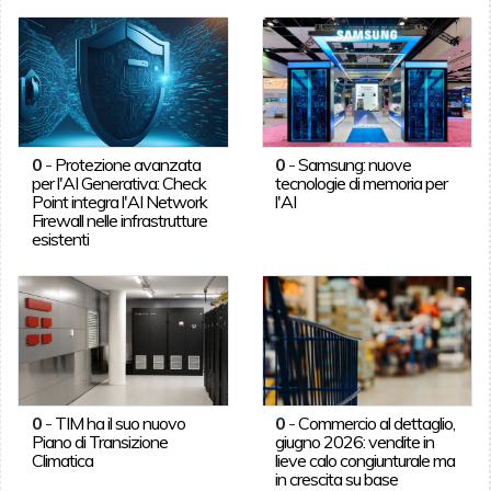
0
-
Protezione avanzata
0
-
Samsung: nuove
per l'AI Generativa: Check
tecnologie di memoria per
Point integra l'AI Network
l'AI
Firewall nelle infrastrutture
esistenti
0
-
TIM ha il suo nuovo
0
-
Commercio al dettaglio,
Piano di Transizione
giugno 2026: vendite in
Climatica
lieve calo congiunturale ma
in crescita su base