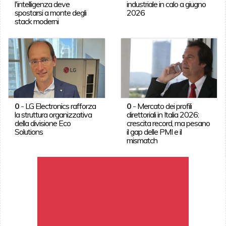
l'intelligenza deve
industriale in calo a giugno
spostarsi a monte degli
2026
stack moderni
0
-
LG Electronics rafforza
0
-
Mercato dei profili
la struttura organizzativa
direttoriali in Italia 2026:
della divisione Eco
crescita record, ma pesano
Solutions
il gap delle PMI e il
mismatch