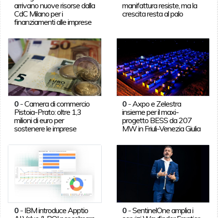
arrivano nuove risorse dalla
manifattura resiste, ma la
CdC Milano per i
crescita resta al palo
finanziamenti alle imprese
0
-
Camera di commercio
0
-
Axpo e Zelestra
Pistoia-Prato: oltre 1,3
insieme per il maxi-
milioni di euro per
progetto BESS da 207
sostenere le imprese
MW in Friuli-Venezia Giulia
0
-
IBM introduce Apptio
0
-
SentinelOne amplia i