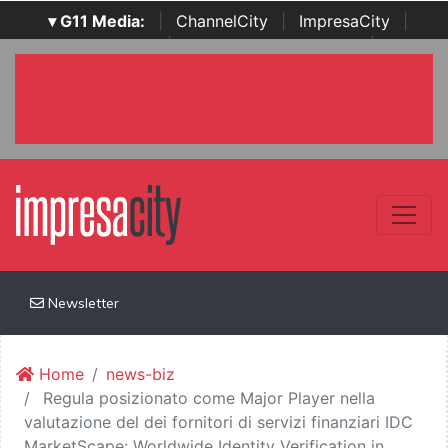
▾ G11 Media:
|
ChannelCity
|
ImpresaCity
|
SecurityOpenLab
|
Italian Channel Awards
|
Italian
Project Awards
|
Italian Security Awards
|
...
Newsletter
Home
news-biz
Regula posizionato come Major Player nella
valutazione del dei fornitori di servizi finanziari IDC
MarketScape: Worldwide Identity Verification in