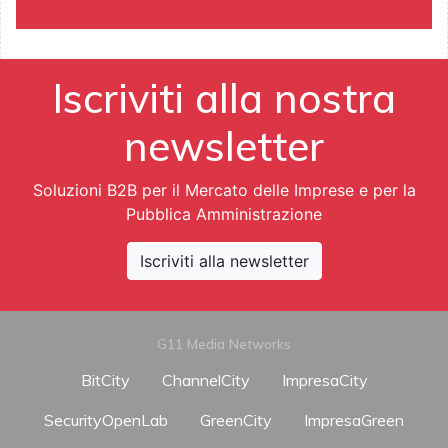
Iscriviti alla nostra
newsletter
Soluzioni B2B per il Mercato delle Imprese e per la
Pubblica Amministrazione
Iscriviti alla newsletter
G11 Media Networks
BitCity
ChannelCity
ImpresaCity
SecurityOpenLab
GreenCity
ImpresaGreen