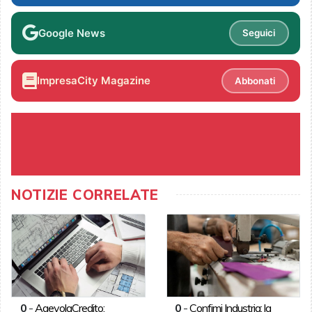
Google News
Seguici
ImpresaCity Magazine
Abbonati
NOTIZIE CORRELATE
0
-
AgevolaCredito:
0
-
Confimi Industria: la