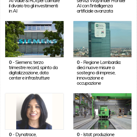
AI Value & ROI per colmare
servizi Wayfinder Frontier
il divario tra gli investimenti
AI con l'intelligenza
in AI
artificiale avanzata
0
-
Siemens: terzo
0
-
Regione Lombardia:
trimestre record, spinto da
dieci nuove misure a
digitalizzazione, data
sostegno di imprese,
center e infrastrutture
innovazione e
occupazione
0
-
Dynatrace,
0
-
Istat: produzione