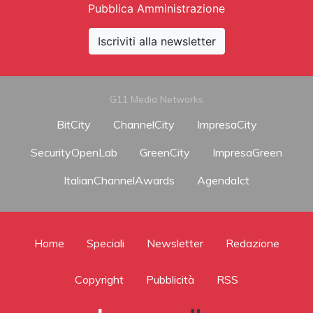
Pubblica Amministrazione
Iscriviti alla newsletter
G11 Media Networks
BitCity
ChannelCity
ImpresaCity
SecurityOpenLab
GreenCity
ImpresaGreen
ItalianChannelAwards
AgendaIct
Home
Speciali
Newsletter
Redazione
Copyright
Pubblicità
RSS