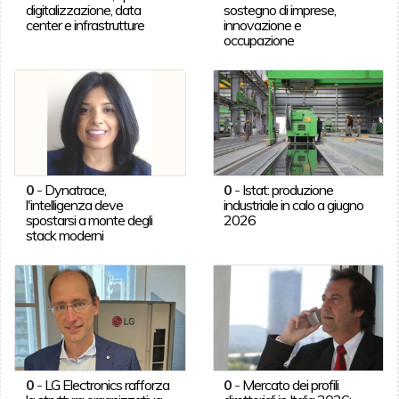
digitalizzazione, data
sostegno di imprese,
center e infrastrutture
innovazione e
occupazione
0
-
Dynatrace,
0
-
Istat: produzione
l'intelligenza deve
industriale in calo a giugno
spostarsi a monte degli
2026
stack moderni
0
-
LG Electronics rafforza
0
-
Mercato dei profili