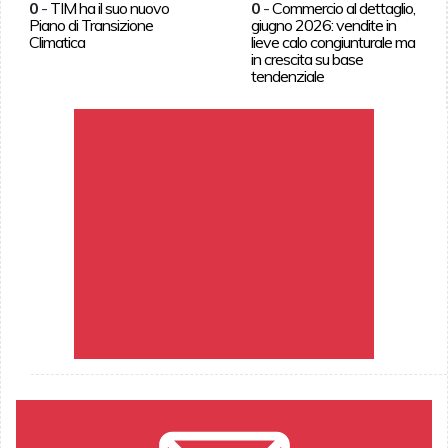
0
-
TIM ha il suo nuovo
0
-
Commercio al dettaglio,
Piano di Transizione
giugno 2026: vendite in
Climatica
lieve calo congiunturale ma
in crescita su base
tendenziale