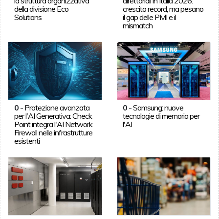
la struttura organizzativa
direttoriali in Italia 2026:
della divisione Eco
crescita record, ma pesano
Solutions
il gap delle PMI e il
mismatch
0
-
Protezione avanzata
0
-
Samsung: nuove
per l'AI Generativa: Check
tecnologie di memoria per
Point integra l'AI Network
l'AI
Firewall nelle infrastrutture
esistenti