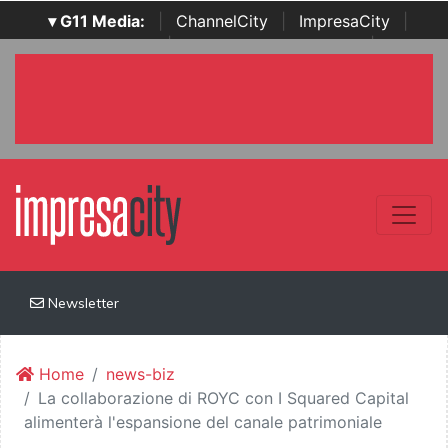
▾ G11 Media:
|
ChannelCity
|
ImpresaCity
|
SecurityOpenLab
|
Italian Channel Awards
|
Italian
Project Awards
|
Italian Security Awards
|
...
Newsletter
Home
news-biz
La collaborazione di ROYC con I Squared Capital
alimenterà l'espansione del canale patrimoniale