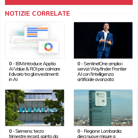
NOTIZIE CORRELATE
0
-
IBM introduce Apptio
0
-
SentinelOne amplia i
AI Value & ROI per colmare
servizi Wayfinder Frontier
il divario tra gli investimenti
AI con l'intelligenza
in AI
artificiale avanzata
0
-
Siemens: terzo
0
-
Regione Lombardia:
trimestre record, spinto da
dieci nuove misure a