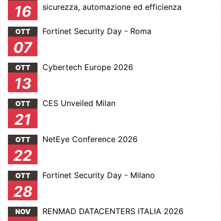
sicurezza, automazione ed efficienza
16
Fortinet Security Day - Roma
OTT
07
Cybertech Europe 2026
OTT
13
CES Unveiled Milan
OTT
21
NetEye Conference 2026
OTT
22
Fortinet Security Day - Milano
OTT
28
RENMAD DATACENTERS ITALIA 2026
NOV