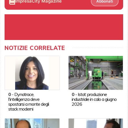
ImpresaCity Magazine
Abbonati
NOTIZIE CORRELATE
0
-
Dynatrace,
0
-
Istat: produzione
l'intelligenza deve
industriale in calo a giugno
spostarsi a monte degli
2026
stack moderni