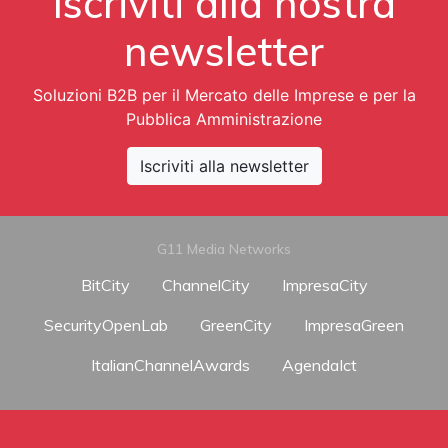
Iscriviti alla nostra
newsletter
Soluzioni B2B per il Mercato delle Imprese e per la
Pubblica Amministrazione
Iscriviti alla newsletter
G11 Media Networks
BitCity
ChannelCity
ImpresaCity
SecurityOpenLab
GreenCity
ImpresaGreen
ItalianChannelAwards
AgendaIct