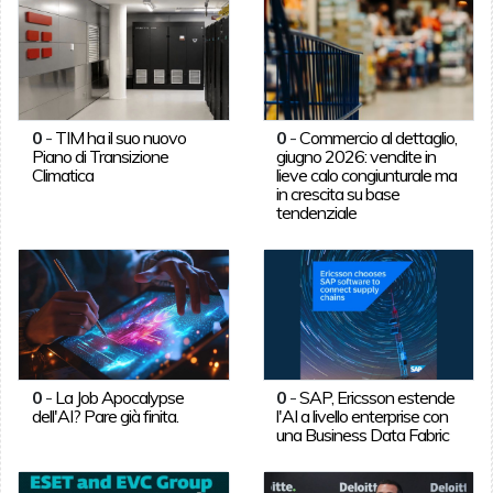
0
-
TIM ha il suo nuovo
0
-
Commercio al dettaglio,
Piano di Transizione
giugno 2026: vendite in
Climatica
lieve calo congiunturale ma
in crescita su base
tendenziale
0
-
La Job Apocalypse
0
-
SAP, Ericsson estende
dell'AI? Pare già finita.
l'AI a livello enterprise con
una Business Data Fabric