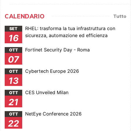
CALENDARIO
Tutto
RHEL: trasforma la tua infrastruttura con
SET
sicurezza, automazione ed efficienza
16
Fortinet Security Day - Roma
OTT
07
Cybertech Europe 2026
OTT
13
CES Unveiled Milan
OTT
21
NetEye Conference 2026
OTT
22