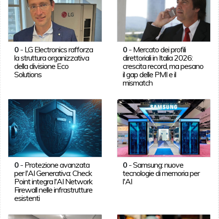
0
-
LG Electronics rafforza
0
-
Mercato dei profili
la struttura organizzativa
direttoriali in Italia 2026:
della divisione Eco
crescita record, ma pesano
Solutions
il gap delle PMI e il
mismatch
0
-
Protezione avanzata
0
-
Samsung: nuove
per l'AI Generativa: Check
tecnologie di memoria per
Point integra l'AI Network
l'AI
Firewall nelle infrastrutture
esistenti