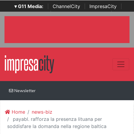
▾ G11 Media:
|
ChannelCity
|
ImpresaCity
|
SecurityOpenLab
|
Italian Channel Awards
|
Italian
Project Awards
|
Italian Security Awards
|
...
Newsletter
Home
news-biz
payabl. rafforza la presenza lituana per
soddisfare la domanda nella regione baltica