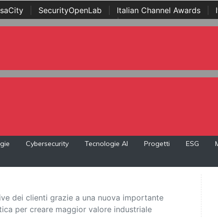
saCity
|
SecurityOpenLab
|
Italian Channel Awards
|
Awards
|
...
gie
Cybersecurity
Tecnologie AI
Progetti
ESG
ive dei clienti grazie a una nuova importante
tica per creare maggior valore industriale