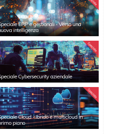
Speciale
Speciale ERP e gestionali - Verso una
nuova intelligenza
Speciale
Speciale Cybersecurity aziendale
Speciale
Speciale Cloud - Ibrido e multicloud in
primo piano