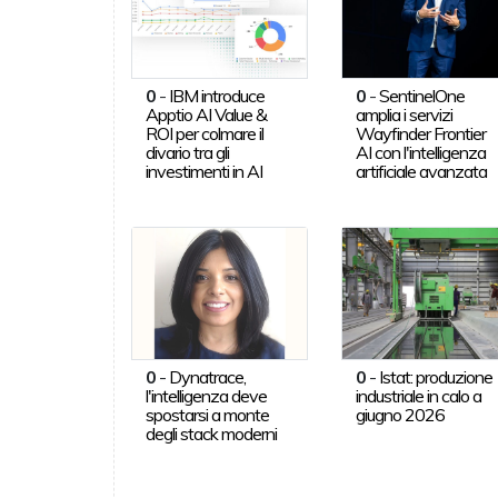
0
-
IBM introduce
0
-
SentinelOne
Apptio AI Value &
amplia i servizi
ROI per colmare il
Wayfinder Frontier
divario tra gli
AI con l'intelligenza
investimenti in AI
artificiale avanzata
0
-
Dynatrace,
0
-
Istat: produzione
l'intelligenza deve
industriale in calo a
spostarsi a monte
giugno 2026
degli stack moderni