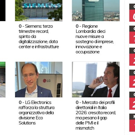
0
-
Siemens: terzo
0
-
Regione
trimestre record,
Lombardia: dieci
spinto da
nuove misure a
digitalizzazione, data
sostegno di imprese,
center e infrastrutture
innovazione e
occupazione
0
-
LG Electronics
0
-
Mercato dei profili
rafforza la struttura
direttoriali in Italia
organizzativa della
2026: crescita record,
divisione Eco
ma pesano il gap
Solutions
delle PMI e il
mismatch