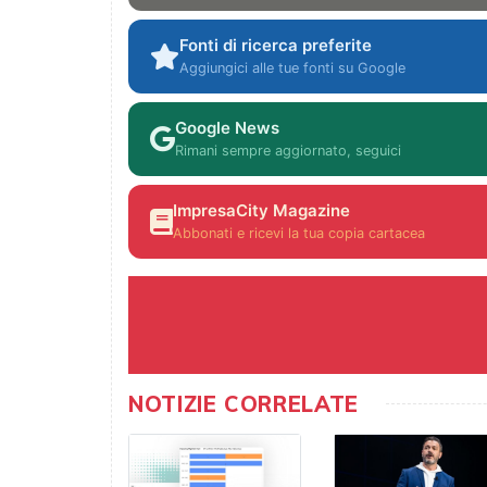
Fonti di ricerca preferite
Aggiungici alle tue fonti su Google
Google News
Rimani sempre aggiornato, seguici
ImpresaCity Magazine
Abbonati e ricevi la tua copia cartacea
NOTIZIE CORRELATE