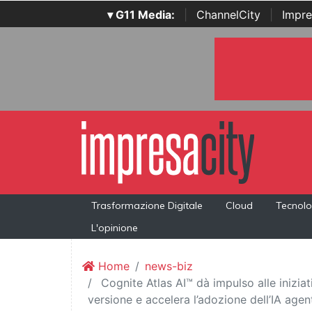
▾ G11 Media:
|
ChannelCity
|
Impre
Trasformazione Digitale
Cloud
Tecnolo
L'opinione
Home
news-biz
Cognite Atlas AI™ dà impulso alle iniziat
versione e accelera l’adozione dell’IA agen