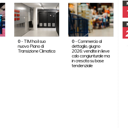
0
-
TIM ha il suo
0
-
Commercio al
nuovo Piano di
dettaglio, giugno
Transizione Climatica
2026: vendite in lieve
calo congiunturale ma
in crescita su base
tendenziale