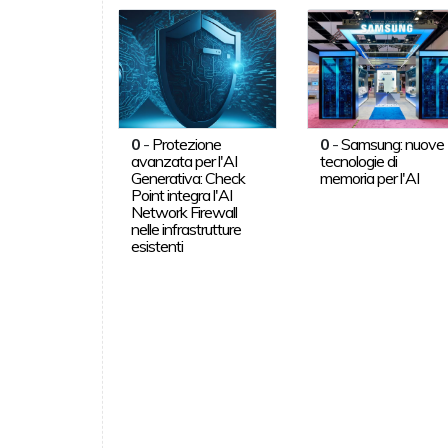
0
-
Protezione
0
-
Samsung: nuove
avanzata per l'AI
tecnologie di
Generativa: Check
memoria per l'AI
Point integra l'AI
Network Firewall
nelle infrastrutture
esistenti