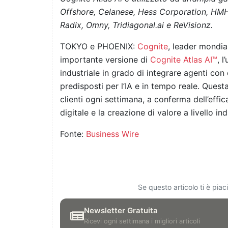
Offshore, Celanese, Hess Corporation, HM
Radix, Omny,
Tridiagonal.ai
e ReVisionz.
TOKYO e PHOENIX:
Cognite
, leader mondial
importante versione di
Cognite Atlas AI™
, 
industriale in grado di integrare agenti con d
predisposti per l’IA e in tempo reale. Questa
clienti ogni settimana, a conferma dell’effi
digitale e la creazione di valore a livello ind
Fonte:
Business Wire
Se questo articolo ti è pia
Newsletter Gratuita
Ricevi ogni settimana i migliori articoli