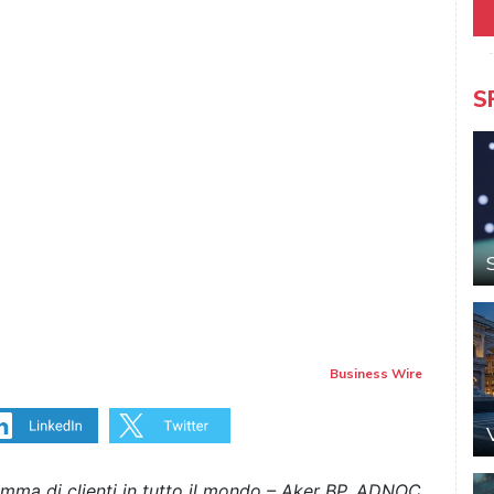
S
Business Wire
amma di clienti in tutto il mondo – Aker BP, ADNOC