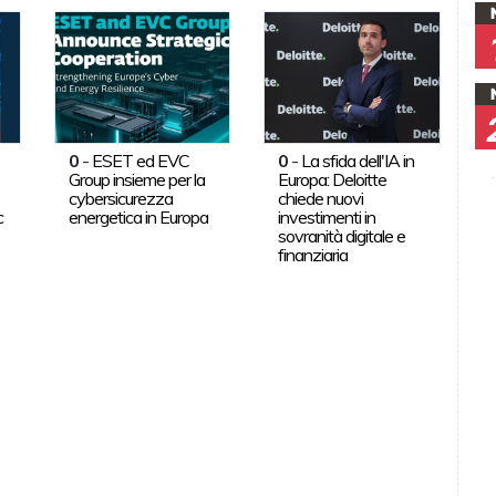
0
-
ESET ed EVC
0
-
La sfida dell'IA in
Group insieme per la
Europa: Deloitte
cybersicurezza
chiede nuovi
c
energetica in Europa
investimenti in
sovranità digitale e
finanziaria