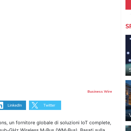
S
Business Wire
s, un fornitore globale di soluzioni IoT complete,
sub-GHz Wireless M-Bus (WM-Bus). Basati sulla