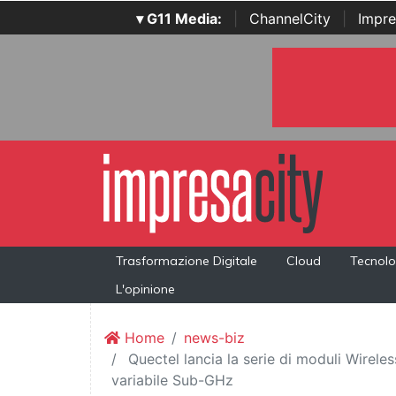
▾ G11 Media:
|
ChannelCity
|
Impre
Trasformazione Digitale
Cloud
Tecnolo
L'opinione
Home
news-biz
Quectel lancia la serie di moduli Wire
variabile Sub-GHz