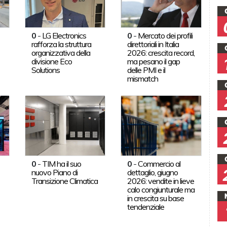
0
-
LG Electronics
0
-
Mercato dei profili
rafforza la struttura
direttoriali in Italia
organizzativa della
2026: crescita record,
divisione Eco
ma pesano il gap
Solutions
delle PMI e il
mismatch
0
-
TIM ha il suo
0
-
Commercio al
nuovo Piano di
dettaglio, giugno
Transizione Climatica
2026: vendite in lieve
calo congiunturale ma
in crescita su base
tendenziale