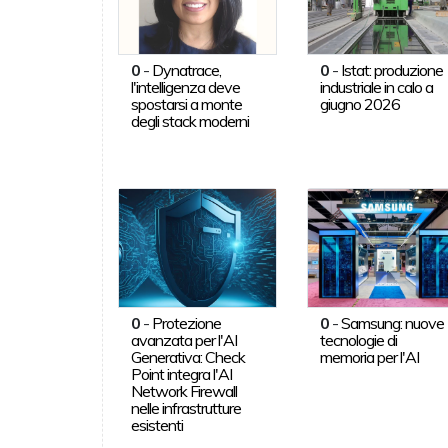
0
-
Dynatrace,
0
-
Istat: produzione
l'intelligenza deve
industriale in calo a
spostarsi a monte
giugno 2026
degli stack moderni
0
-
Protezione
0
-
Samsung: nuove
avanzata per l'AI
tecnologie di
Generativa: Check
memoria per l'AI
Point integra l'AI
Network Firewall
nelle infrastrutture
esistenti