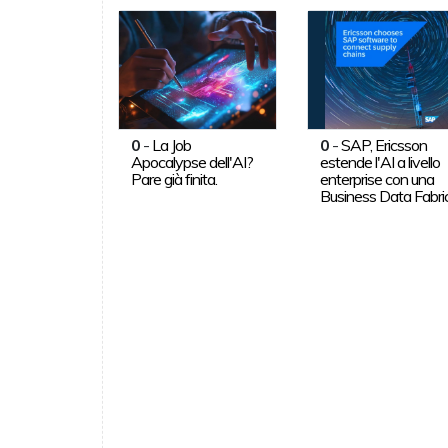
0
-
La Job
0
-
SAP, Ericsson
Apocalypse dell'AI?
estende l'AI a livello
Pare già finita.
enterprise con una
Business Data Fabri