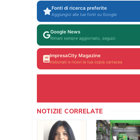
Fonti di ricerca preferite
Aggiungici alle tue fonti su Google
Google News
Rimani sempre aggiornato, seguici
ImpresaCity Magazine
Abbonati e ricevi la tua copia cartacea
NOTIZIE CORRELATE