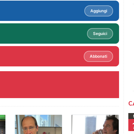
Aggiungi
Seguici
Abbonati
C