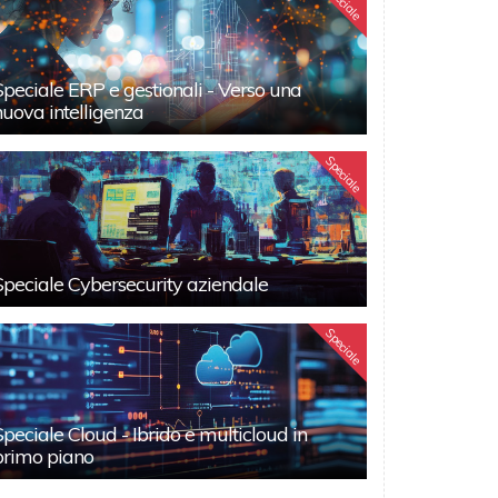
Speciale
Speciale ERP e gestionali - Verso una
nuova intelligenza
Speciale
Speciale Cybersecurity aziendale
Speciale
Speciale Cloud - Ibrido e multicloud in
primo piano