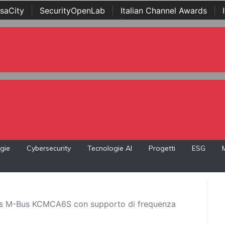
saCity
|
SecurityOpenLab
|
Italian Channel Awards
|
Awards
|
...
gie
Cybersecurity
Tecnologie AI
Progetti
ESG
less M-Bus KCMCA6S con supporto di frequenza