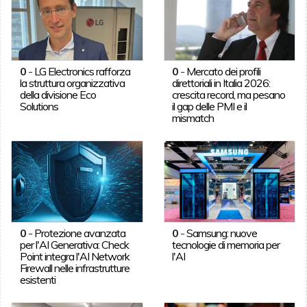
0
-
LG Electronics rafforza
0
-
Mercato dei profili
la struttura organizzativa
direttoriali in Italia 2026:
della divisione Eco
crescita record, ma pesano
Solutions
il gap delle PMI e il
mismatch
0
-
Protezione avanzata
0
-
Samsung: nuove
per l'AI Generativa: Check
tecnologie di memoria per
Point integra l'AI Network
l'AI
Firewall nelle infrastrutture
esistenti