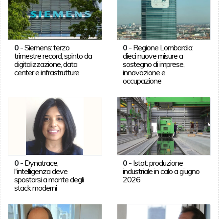
0
-
Siemens: terzo
0
-
Regione Lombardia:
trimestre record, spinto da
dieci nuove misure a
digitalizzazione, data
sostegno di imprese,
center e infrastrutture
innovazione e
occupazione
0
-
Dynatrace,
0
-
Istat: produzione
l'intelligenza deve
industriale in calo a giugno
spostarsi a monte degli
2026
stack moderni