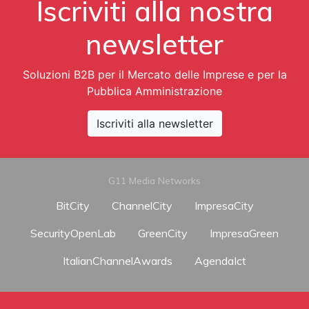
Iscriviti alla nostra
newsletter
Soluzioni B2B per il Mercato delle Imprese e per la
Pubblica Amministrazione
Iscriviti alla newsletter
G11 Media Networks
BitCity
ChannelCity
ImpresaCity
SecurityOpenLab
GreenCity
ImpresaGreen
ItalianChannelAwards
AgendaIct