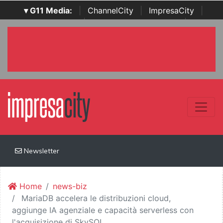
▾ G11 Media:
|
ChannelCity
|
ImpresaCity
|
SecurityOpenLab
|
Italian Channel Awards
|
Italian
Project Awards
|
Italian Security Awards
|
...
Newsletter
Home
news-biz
MariaDB accelera le distribuzioni cloud,
aggiunge IA agenziale e capacità serverless con
l'acquisizione di SkySQL