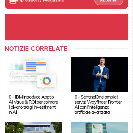
NOTIZIE CORRELATE
0
-
IBM introduce Apptio
0
-
SentinelOne amplia i
AI Value & ROI per colmare
servizi Wayfinder Frontier
il divario tra gli investimenti
AI con l'intelligenza
in AI
artificiale avanzata