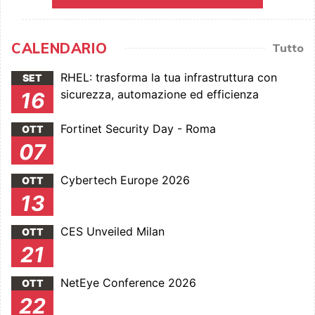
CALENDARIO
Tutto
RHEL: trasforma la tua infrastruttura con
SET
sicurezza, automazione ed efficienza
16
Fortinet Security Day - Roma
OTT
07
Cybertech Europe 2026
OTT
13
CES Unveiled Milan
OTT
21
NetEye Conference 2026
OTT
22