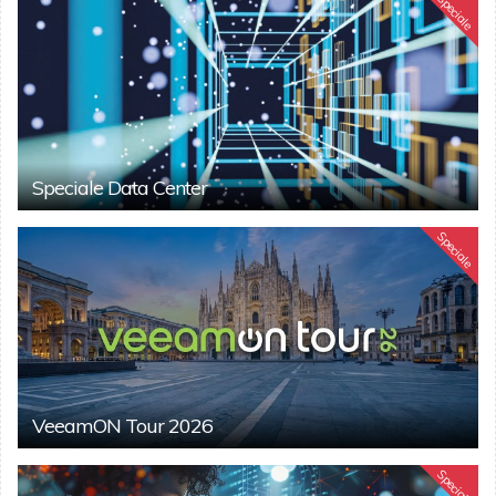
Speciale
Speciale Data Center
Speciale
VeeamON Tour 2026
Speciale