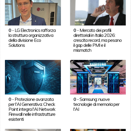
0
-
LG Electronics rafforza
0
-
Mercato dei profili
la struttura organizzativa
direttoriali in Italia 2026:
della divisione Eco
crescita record, ma pesano
Solutions
il gap delle PMI e il
mismatch
0
-
Protezione avanzata
0
-
Samsung: nuove
per l'AI Generativa: Check
tecnologie di memoria per
Point integra l'AI Network
l'AI
Firewall nelle infrastrutture
esistenti