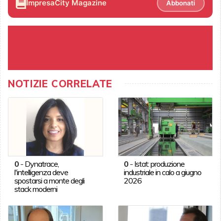
ImpresaCity Magazine
Abbonati
NOTIZIE CORRELATE
0
-
Dynatrace,
0
-
Istat: produzione
l'intelligenza deve
industriale in calo a giugno
spostarsi a monte degli
2026
stack moderni