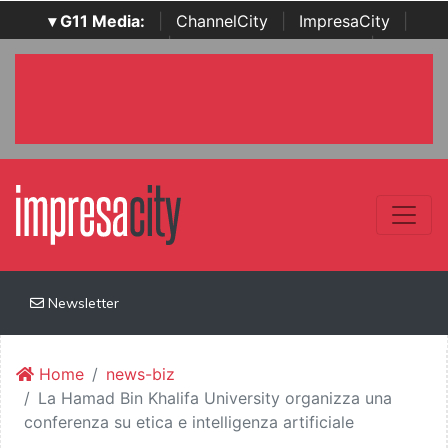
▾ G11 Media:
|
ChannelCity
|
ImpresaCity
|
SecurityOpenLab
|
Italian Channel Awards
|
Italian
Project Awards
|
Italian Security Awards
|
...
Newsletter
Home
news-biz
La Hamad Bin Khalifa University organizza una
conferenza su etica e intelligenza artificiale