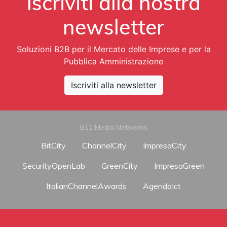
Iscriviti alla nostra
newsletter
Soluzioni B2B per il Mercato delle Imprese e per la
Pubblica Amministrazione
Iscriviti alla newsletter
G11 Media Networks
BitCity
ChannelCity
ImpresaCity
SecurityOpenLab
GreenCity
ImpresaGreen
ItalianChannelAwards
AgendaIct