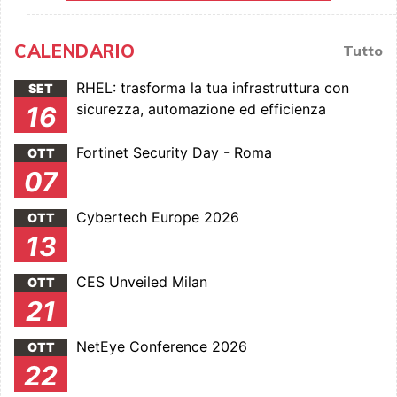
CALENDARIO
Tutto
RHEL: trasforma la tua infrastruttura con
SET
sicurezza, automazione ed efficienza
16
Fortinet Security Day - Roma
OTT
07
Cybertech Europe 2026
OTT
13
CES Unveiled Milan
OTT
21
NetEye Conference 2026
OTT
22