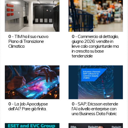
0
-
TIM ha il suo nuovo
0
-
Commercio al dettaglio,
Piano di Transizione
giugno 2026: vendite in
Climatica
lieve calo congiunturale ma
in crescita su base
tendenziale
0
-
La Job Apocalypse
0
-
SAP, Ericsson estende
dell'AI? Pare già finita.
l'AI a livello enterprise con
una Business Data Fabric