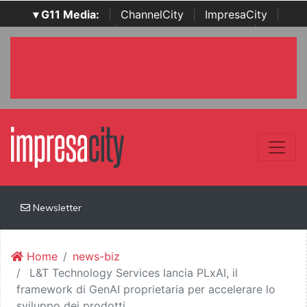
▾ G11 Media:
|
ChannelCity
|
ImpresaCity
|
SecurityOpenLab
|
Italian Channel Awards
|
Italian
Project Awards
|
Italian Security Awards
|
...
Newsletter
Home
news-biz
L&T Technology Services lancia PLxAI, il
framework di GenAI proprietaria per accelerare lo
sviluppo dei prodotti