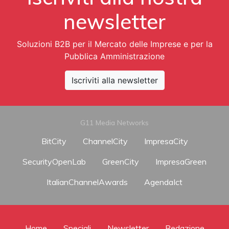
newsletter
Soluzioni B2B per il Mercato delle Imprese e per la
Pubblica Amministrazione
Iscriviti alla newsletter
G11 Media Networks
BitCity
ChannelCity
ImpresaCity
SecurityOpenLab
GreenCity
ImpresaGreen
ItalianChannelAwards
AgendaIct
Home
Speciali
Newsletter
Redazione