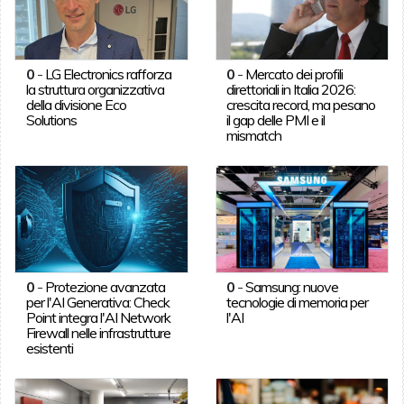
0
-
LG Electronics rafforza
0
-
Mercato dei profili
la struttura organizzativa
direttoriali in Italia 2026:
della divisione Eco
crescita record, ma pesano
Solutions
il gap delle PMI e il
mismatch
0
-
Protezione avanzata
0
-
Samsung: nuove
per l'AI Generativa: Check
tecnologie di memoria per
Point integra l'AI Network
l'AI
Firewall nelle infrastrutture
esistenti