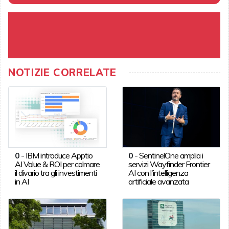
NOTIZIE CORRELATE
0
-
IBM introduce Apptio
0
-
SentinelOne amplia i
AI Value & ROI per colmare
servizi Wayfinder Frontier
il divario tra gli investimenti
AI con l'intelligenza
in AI
artificiale avanzata