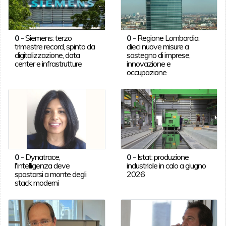
0
-
Siemens: terzo
0
-
Regione Lombardia:
trimestre record, spinto da
dieci nuove misure a
digitalizzazione, data
sostegno di imprese,
center e infrastrutture
innovazione e
occupazione
0
-
Dynatrace,
0
-
Istat: produzione
l'intelligenza deve
industriale in calo a giugno
spostarsi a monte degli
2026
stack moderni