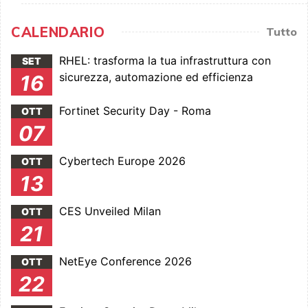
CALENDARIO
Tutto
RHEL: trasforma la tua infrastruttura con
SET
sicurezza, automazione ed efficienza
16
Fortinet Security Day - Roma
OTT
07
Cybertech Europe 2026
OTT
13
CES Unveiled Milan
OTT
21
NetEye Conference 2026
OTT
22