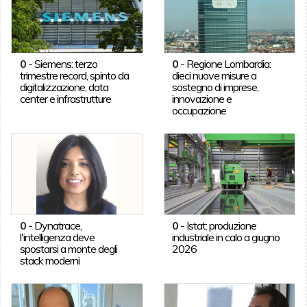
0
-
Siemens: terzo
0
-
Regione Lombardia:
trimestre record, spinto da
dieci nuove misure a
digitalizzazione, data
sostegno di imprese,
center e infrastrutture
innovazione e
occupazione
0
-
Dynatrace,
0
-
Istat: produzione
l'intelligenza deve
industriale in calo a giugno
spostarsi a monte degli
2026
stack moderni