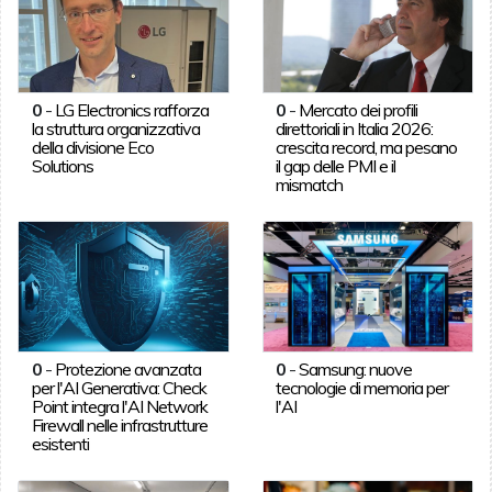
0
-
LG Electronics rafforza
0
-
Mercato dei profili
la struttura organizzativa
direttoriali in Italia 2026:
della divisione Eco
crescita record, ma pesano
Solutions
il gap delle PMI e il
mismatch
0
-
Protezione avanzata
0
-
Samsung: nuove
per l'AI Generativa: Check
tecnologie di memoria per
Point integra l'AI Network
l'AI
Firewall nelle infrastrutture
esistenti