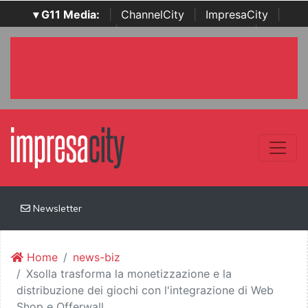
▾ G11 Media:
|
ChannelCity
|
ImpresaCity
|
SecurityOpenLab
|
Italian Channel Awards
|
Italian
Project Awards
|
Italian Security Awards
|
...
Newsletter
Home
news-biz
Xsolla trasforma la monetizzazione e la
distribuzione dei giochi con l'integrazione di Web
Shop e Offerwall