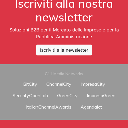
Iscriviti alla nostra
newsletter
Soluzioni B2B per il Mercato delle Imprese e per la
Pubblica Amministrazione
Iscriviti alla newsletter
G11 Media Networks
BitCity
ChannelCity
ImpresaCity
SecurityOpenLab
GreenCity
ImpresaGreen
ItalianChannelAwards
AgendaIct