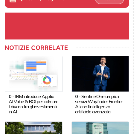
NOTIZIE CORRELATE
0
-
IBM introduce Apptio
0
-
SentinelOne amplia i
AI Value & ROI per colmare
servizi Wayfinder Frontier
il divario tra gli investimenti
AI con l'intelligenza
in AI
artificiale avanzata