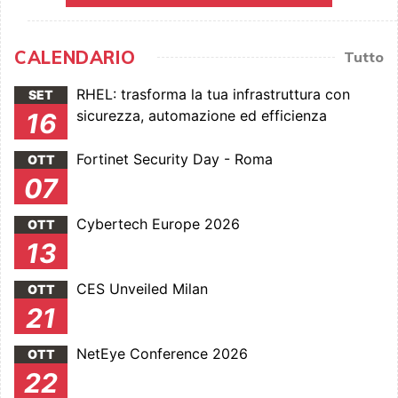
CALENDARIO
Tutto
RHEL: trasforma la tua infrastruttura con
SET
sicurezza, automazione ed efficienza
16
Fortinet Security Day - Roma
OTT
07
Cybertech Europe 2026
OTT
13
CES Unveiled Milan
OTT
21
NetEye Conference 2026
OTT
22