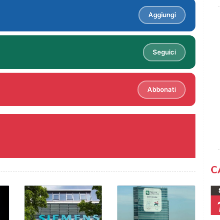
Aggiungi
Seguici
Abbonati
C