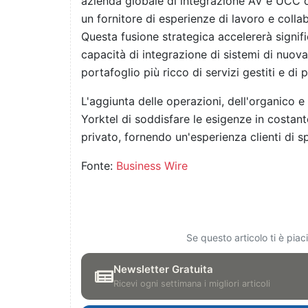
azienda globale di integrazione AV e UCC 
un fornitore di esperienze di lavoro e colla
Questa fusione strategica accelererà signif
capacità di integrazione di sistemi di nuov
portafoglio più ricco di servizi gestiti e di 
L'aggiunta delle operazioni, dell'organico e d
Yorktel di soddisfare le esigenze in costant
privato, fornendo un'esperienza clienti di s
Fonte:
Business Wire
Se questo articolo ti è pia
Newsletter Gratuita
Ricevi ogni settimana i migliori articoli