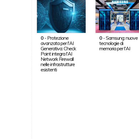
0
-
Protezione
0
-
Samsung: nuove
avanzata per l'AI
tecnologie di
Generativa: Check
memoria per l'AI
Point integra l'AI
Network Firewall
nelle infrastrutture
esistenti