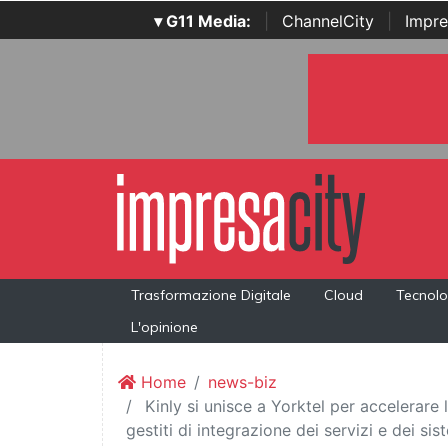
▾ G11 Media:
|
ChannelCity
|
Impre
Trasformazione Digitale
Cloud
Tecnolo
L'opinione
Home
news-biz
Kinly si unisce a Yorktel per accelerare 
gestiti di integrazione dei servizi e dei sis