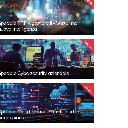
Speciale
Speciale ERP e gestionali - Verso una
nuova intelligenza
Speciale
Speciale Cybersecurity aziendale
Speciale
Speciale Cloud - Ibrido e multicloud in
primo piano