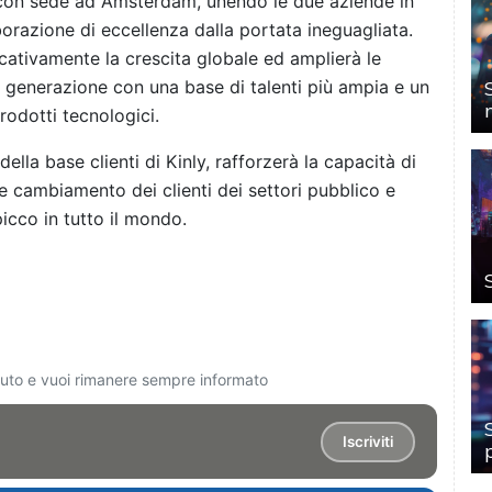
con sede ad Amsterdam, unendo le due aziende in
borazione di eccellenza dalla portata ineguagliata.
icativamente la crescita globale ed amplierà le
a generazione con una base di talenti più ampia e un
prodotti tecnologici.
ella base clienti di Kinly, rafforzerà la capacità di
e cambiamento dei clienti dei settori pubblico e
picco in tutto il mondo.
ciuto e vuoi rimanere sempre informato
Iscriviti