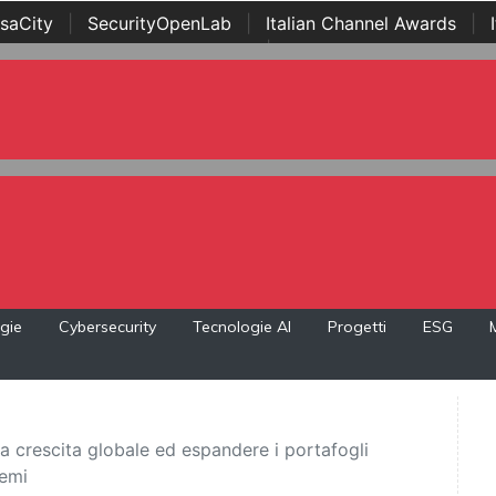
saCity
|
SecurityOpenLab
|
Italian Channel Awards
|
Awards
|
...
gie
Cybersecurity
Tecnologie AI
Progetti
ESG
la crescita globale ed espandere i portafogli
temi