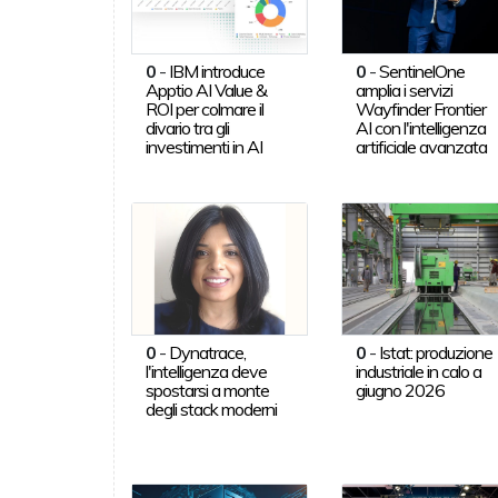
0
-
IBM introduce
0
-
SentinelOne
Apptio AI Value &
amplia i servizi
ROI per colmare il
Wayfinder Frontier
divario tra gli
AI con l'intelligenza
investimenti in AI
artificiale avanzata
0
-
Dynatrace,
0
-
Istat: produzione
l'intelligenza deve
industriale in calo a
spostarsi a monte
giugno 2026
degli stack moderni