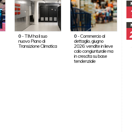
0
-
TIM ha il suo
0
-
Commercio al
nuovo Piano di
dettaglio, giugno
Transizione Climatica
2026: vendite in lieve
calo congiunturale ma
in crescita su base
tendenziale