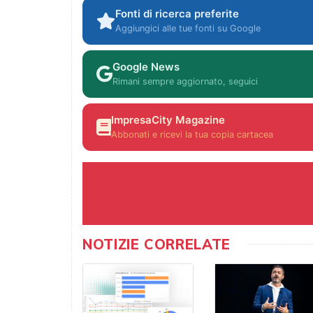
Fonti di ricerca preferite
Aggiungici alle tue fonti su Google
Google News
Rimani sempre aggiornato, seguici
ImpresaCity Magazine
Abbonati e ricevi la tua copia cartacea
NOTIZIE CORRELATE