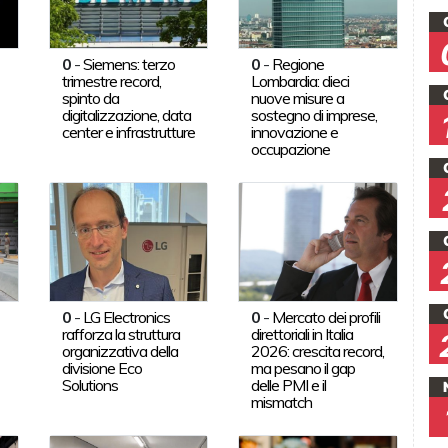
0
-
Siemens: terzo
0
-
Regione
trimestre record,
Lombardia: dieci
spinto da
nuove misure a
digitalizzazione, data
sostegno di imprese,
center e infrastrutture
innovazione e
occupazione
0
-
LG Electronics
0
-
Mercato dei profili
rafforza la struttura
direttoriali in Italia
organizzativa della
2026: crescita record,
divisione Eco
ma pesano il gap
Solutions
delle PMI e il
mismatch