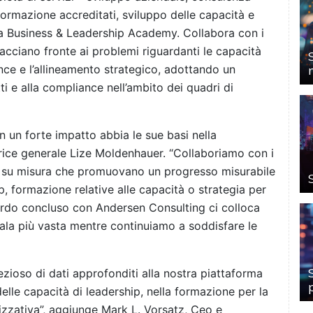
ormazione accreditati, sviluppo delle capacità e
ua Business & Leadership Academy. Collabora con i
facciano fronte ai problemi riguardanti le capacità
nce e l’allineamento strategico, adottando un
i e alla compliance nell’ambito dei quadri di
 un forte impatto abbia le sue basi nella
trice generale Lize Moldenhauer. “Collaboriamo con i
ni su misura che promuovano un progresso misurabile
p, formazione relative alle capacità o strategia per
ordo concluso con Andersen Consulting ci colloca
scala più vasta mentre continuiamo a soddisfare le
zioso di dati approfonditi alla nostra piattaforma
elle capacità di leadership, nella formazione per la
nizzativa”, aggiunge Mark L. Vorsatz, Ceo e