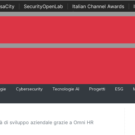
saCity
|
SecurityOpenLab
|
Italian Channel Awards
|
Awards
|
...
gie
Cybersecurity
Tecnologie AI
Progetti
ESG
à di sviluppo aziendale grazie a Omni HR