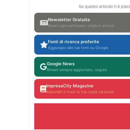
Se questo articolo ti è pia
Newsletter Gratuita
Ricevi ogni settimana i migliori articoli
Fonti di ricerca preferite
Aggiungici alle tue fonti su Google
Google News
Rimani sempre aggiornato, seguici
ImpresaCity Magazine
Abbonati e ricevi la tua copia cartacea