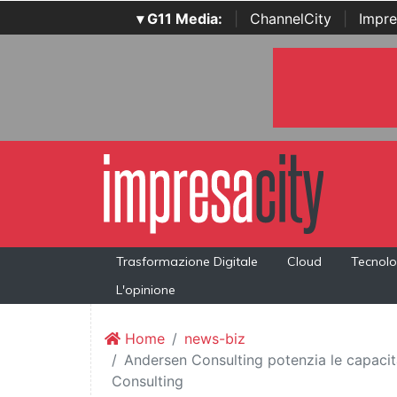
▾ G11 Media:
|
ChannelCity
|
Impre
Trasformazione Digitale
Cloud
Tecnolo
L'opinione
Home
news-biz
Andersen Consulting potenzia le capacit
Consulting