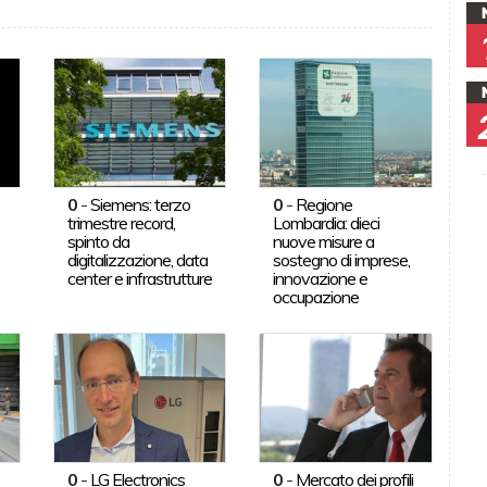
0
-
Siemens: terzo
0
-
Regione
trimestre record,
Lombardia: dieci
spinto da
nuove misure a
digitalizzazione, data
sostegno di imprese,
center e infrastrutture
innovazione e
occupazione
0
-
LG Electronics
0
-
Mercato dei profili