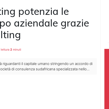
ing potenzia le
ppo aziendale grazie
lting
lettura
2
minuti
 riguardanti il capitale umano stringendo un accordo di
cietà di consulenza sudafricana specializzata nello...