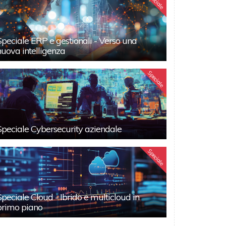
Speciale
Speciale ERP e gestionali - Verso una
nuova intelligenza
Speciale
Speciale Cybersecurity aziendale
Speciale
Speciale Cloud - Ibrido e multicloud in
primo piano