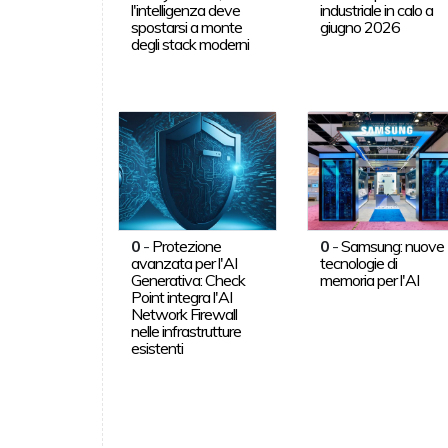
l'intelligenza deve
industriale in calo a
spostarsi a monte
giugno 2026
degli stack moderni
0
-
Protezione
0
-
Samsung: nuove
avanzata per l'AI
tecnologie di
Generativa: Check
memoria per l'AI
Point integra l'AI
Network Firewall
nelle infrastrutture
esistenti