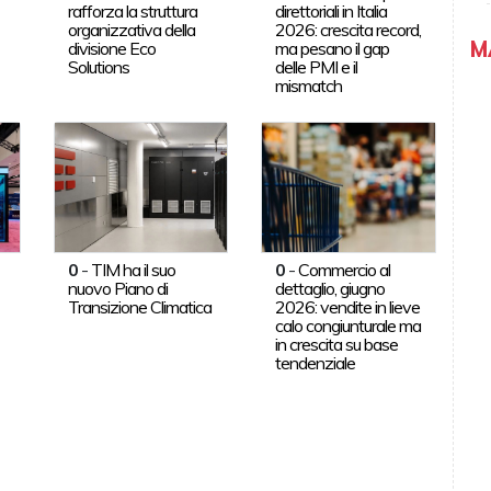
rafforza la struttura
direttoriali in Italia
organizzativa della
2026: crescita record,
M
divisione Eco
ma pesano il gap
Solutions
delle PMI e il
mismatch
0
-
TIM ha il suo
0
-
Commercio al
nuovo Piano di
dettaglio, giugno
Transizione Climatica
2026: vendite in lieve
calo congiunturale ma
in crescita su base
tendenziale