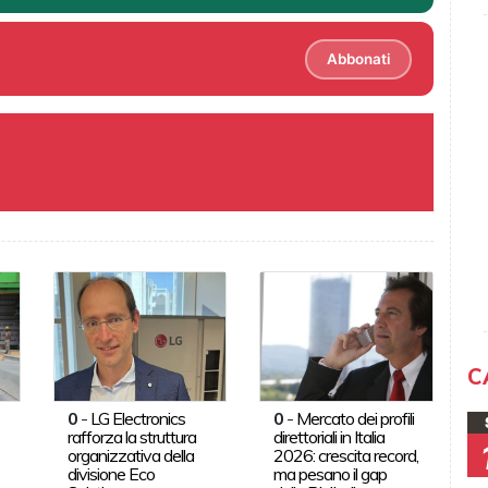
Abbonati
C
0
-
LG Electronics
0
-
Mercato dei profili
rafforza la struttura
direttoriali in Italia
organizzativa della
2026: crescita record,
divisione Eco
ma pesano il gap