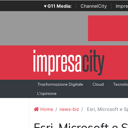
▾ G11 Media:
|
ChannelCity
|
Impre
Trasformazione Digitale
Cloud
Tecnolo
L'opinione
Home
news-biz
Esri, Microsoft e S
Esri, Microsoft e