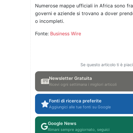
Numerose mappe ufficiali in Africa sono fra
governi e aziende si trovano a dover prende
o incompleti.
Fonte:
Business Wire
Se questo articolo ti è pia
Newsletter Gratuita
Ricevi ogni settimana i migliori articoli
Fonti di ricerca preferite
Aggiungici alle tue fonti su Google
Google News
Rimani sempre aggiornato, seguici