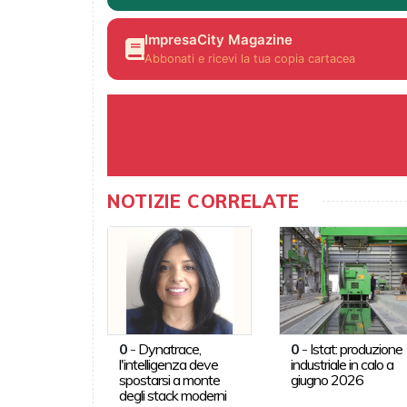
ImpresaCity Magazine
Abbonati e ricevi la tua copia cartacea
NOTIZIE CORRELATE
0
-
Dynatrace,
0
-
Istat: produzione
l'intelligenza deve
industriale in calo a
spostarsi a monte
giugno 2026
degli stack moderni