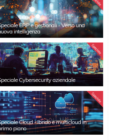
Speciale
Speciale ERP e gestionali - Verso una
nuova intelligenza
Speciale
Speciale Cybersecurity aziendale
Speciale
Speciale Cloud - Ibrido e multicloud in
primo piano