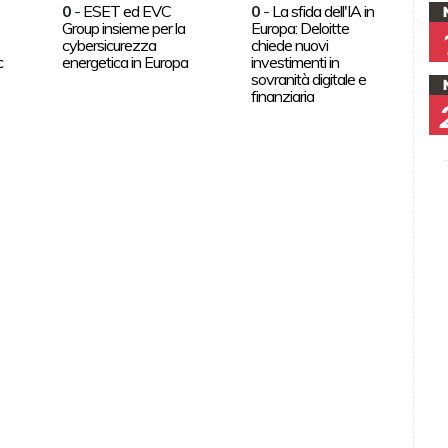
0
-
ESET ed EVC
0
-
La sfida dell'IA in
Group insieme per la
Europa: Deloitte
cybersicurezza
chiede nuovi
c
energetica in Europa
investimenti in
sovranità digitale e
finanziaria