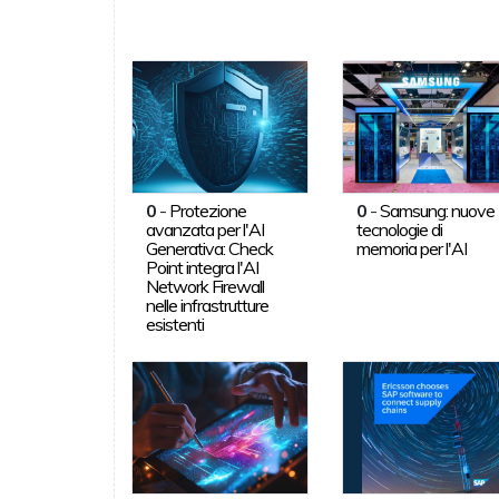
0
-
Protezione
0
-
Samsung: nuove
avanzata per l'AI
tecnologie di
Generativa: Check
memoria per l'AI
Point integra l'AI
Network Firewall
nelle infrastrutture
esistenti