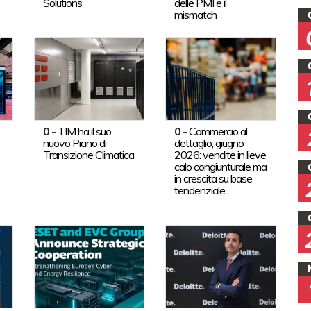
Solutions
delle PMI e il
mismatch
0
-
TIM ha il suo
0
-
Commercio al
nuovo Piano di
dettaglio, giugno
Transizione Climatica
2026: vendite in lieve
calo congiunturale ma
in crescita su base
tendenziale