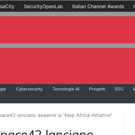
saCity
|
SecurityOpenLab
|
Italian Channel Awards
|
Awards
|
...
gie
Cybersecurity
Tecnologie AI
Progetti
ESG
pace42 lanciano assieme la "Map Africa Initiative"
 Space42 lanciano