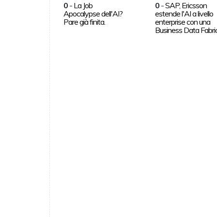
0
-
La Job
0
-
SAP, Ericsson
Apocalypse dell'AI?
estende l'AI a livello
Pare già finita.
enterprise con una
Business Data Fabri