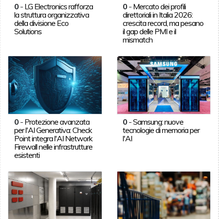
0
-
LG Electronics rafforza
0
-
Mercato dei profili
la struttura organizzativa
direttoriali in Italia 2026:
della divisione Eco
crescita record, ma pesano
Solutions
il gap delle PMI e il
mismatch
0
-
Protezione avanzata
0
-
Samsung: nuove
per l'AI Generativa: Check
tecnologie di memoria per
Point integra l'AI Network
l'AI
Firewall nelle infrastrutture
esistenti