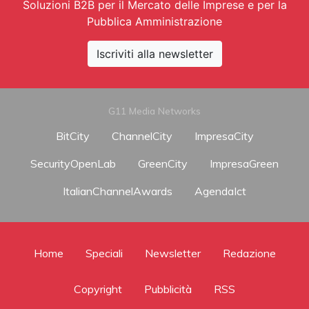
Soluzioni B2B per il Mercato delle Imprese e per la
Pubblica Amministrazione
Iscriviti alla newsletter
G11 Media Networks
BitCity
ChannelCity
ImpresaCity
SecurityOpenLab
GreenCity
ImpresaGreen
ItalianChannelAwards
AgendaIct
Home
Speciali
Newsletter
Redazione
Copyright
Pubblicità
RSS