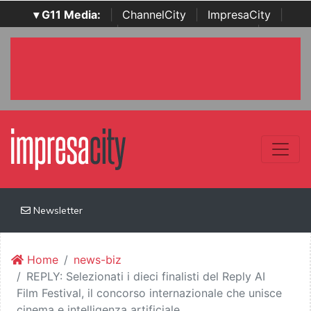
▾ G11 Media:
|
ChannelCity
|
ImpresaCity
|
SecurityOpenLab
|
Italian Channel Awards
|
Italian
Project Awards
|
Italian Security Awards
|
...
Newsletter
Home
news-biz
REPLY: Selezionati i dieci finalisti del Reply AI
Film Festival, il concorso internazionale che unisce
cinema e intelligenza artificiale