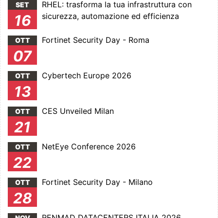
RHEL: trasforma la tua infrastruttura con
SET
sicurezza, automazione ed efficienza
16
Fortinet Security Day - Roma
OTT
07
Cybertech Europe 2026
OTT
13
CES Unveiled Milan
OTT
21
NetEye Conference 2026
OTT
22
Fortinet Security Day - Milano
OTT
28
RENMAD DATACENTERS ITALIA 2026
NOV