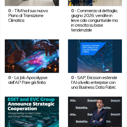
0
-
TIM ha il suo nuovo
0
-
Commercio al dettaglio,
Piano di Transizione
giugno 2026: vendite in
Climatica
lieve calo congiunturale ma
in crescita su base
tendenziale
0
-
La Job Apocalypse
0
-
SAP, Ericsson estende
dell'AI? Pare già finita.
l'AI a livello enterprise con
una Business Data Fabric