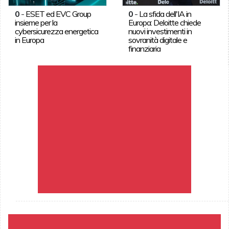
0
-
ESET ed EVC Group
0
-
La sfida dell'IA in
insieme per la
Europa: Deloitte chiede
cybersicurezza energetica
nuovi investimenti in
in Europa
sovranità digitale e
finanziaria