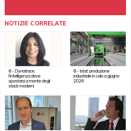
NOTIZIE CORRELATE
0
-
Dynatrace,
0
-
Istat: produzione
l'intelligenza deve
industriale in calo a giugno
spostarsi a monte degli
2026
stack moderni