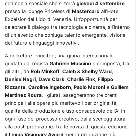
cerimonia speciale che si terrà
giovedì 4 settembre
presso la lounge Priceless di
Mastercard
all’Hotel
Excelsior del Lido di Venezia. Un’opportunità per
celebrare il dialogo tra tecnologia e cinema, all’interno
di un evento che coniuga talento emergente, visione
del futuro e linguaggi innovativi.
A decretare i vincitori, una giuria internazionale
guidata dal regista
Gabriele Muccino
e composta, tra
gli altri, da
Rob Minkoff
,
Caleb & Shelby Ward
,
Denise Negri
,
Dave Clark
,
Charlie Fink
,
Filippo
Rizzante
,
Caroline Ingeborn
,
Paolo Moroni
e
Guillem
Martinez Roura
. I giurati assegneranno tre premi
principali alle opere più meritevoli per originalità,
qualità della produzione e uso consapevole dell’AI in
ogni fase del processo creativo, dalla sceneggiatura
alla post-produzione
.
Tra le novità di questa edizione:
il
Lexus Visionary Award
, per la produzione più