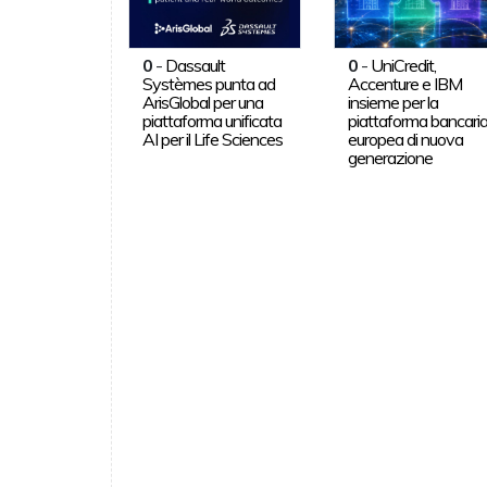
0
-
Dassault
0
-
UniCredit,
Systèmes punta ad
Accenture e IBM
ArisGlobal per una
insieme per la
piattaforma unificata
piattaforma bancari
AI per il Life Sciences
europea di nuova
generazione