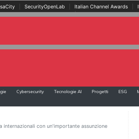
saCity
|
SecurityOpenLab
|
Italian Channel Awards
|
Awards
|
...
gie
Cybersecurity
Tecnologie AI
Progetti
ESG
 internazionali con un'importante assunzione