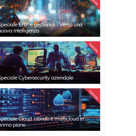
Speciale
Speciale ERP e gestionali - Verso una
nuova intelligenza
Speciale
Speciale Cybersecurity aziendale
Speciale
Speciale Cloud - Ibrido e multicloud in
primo piano