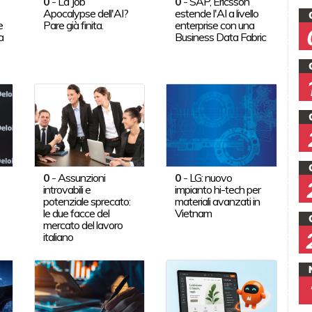
0
-
La Job
0
-
SAP, Ericsson
Apocalypse dell'AI?
estende l'AI a livello
e
Pare già finita.
enterprise con una
a
Business Data Fabric
0
-
Assunzioni
0
-
LG: nuovo
introvabili e
impianto hi-tech per
potenziale sprecato:
materiali avanzati in
le due facce del
Vietnam
mercato del lavoro
italiano