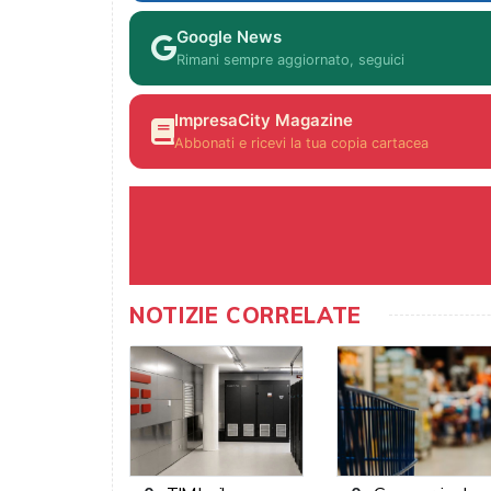
Google News
Rimani sempre aggiornato, seguici
ImpresaCity Magazine
Abbonati e ricevi la tua copia cartacea
NOTIZIE CORRELATE