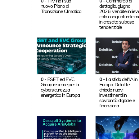
0
-
TIM ha il suo
0
-
Commercio al
nuovo Piano di
dettaglio, giugno
Transizione Climatica
2026: vendite in liev
calo congiunturale m
in crescita su base
tendenziale
0
-
ESET ed EVC
0
-
La sfida dell'IA in
Group insieme per la
Europa: Deloitte
cybersicurezza
chiede nuovi
energetica in Europa
investimenti in
sovranità digitale e
finanziaria