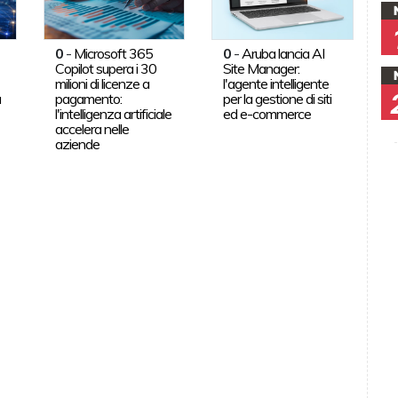
0
-
Microsoft 365
0
-
Aruba lancia AI
Copilot supera i 30
Site Manager:
milioni di licenze a
l'agente intelligente
a
pagamento:
per la gestione di siti
l'intelligenza artificiale
ed e-commerce
accelera nelle
aziende