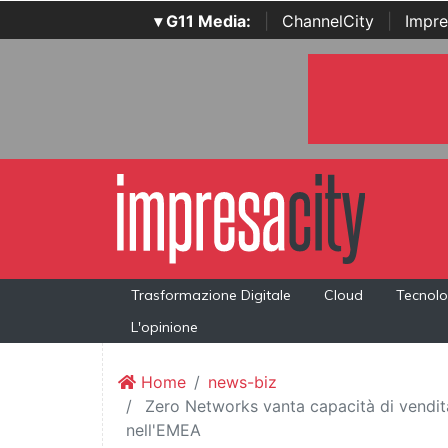
▾ G11 Media:
|
ChannelCity
|
Impre
Trasformazione Digitale
Cloud
Tecnolo
L'opinione
Home
news-biz
Zero Networks vanta capacità di vendita
nell'EMEA