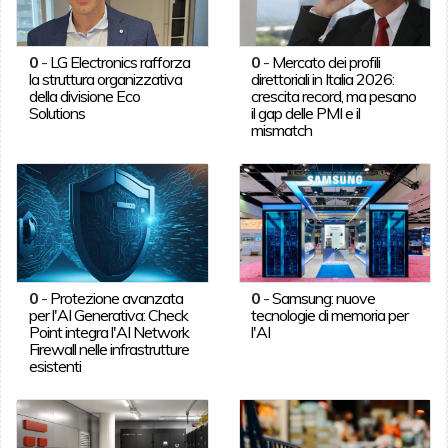
0
-
LG Electronics rafforza
0
-
Mercato dei profili
la struttura organizzativa
direttoriali in Italia 2026:
della divisione Eco
crescita record, ma pesano
Solutions
il gap delle PMI e il
mismatch
0
-
Protezione avanzata
0
-
Samsung: nuove
per l'AI Generativa: Check
tecnologie di memoria per
Point integra l'AI Network
l'AI
Firewall nelle infrastrutture
esistenti