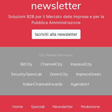
newsletter
Soluzioni B2B per il Mercato delle Imprese e per la
Pubblica Amministrazione
Iscriviti alla newsletter
G11 Media Networks
BitCity
ChannelCity
ImpresaCity
SecurityOpenLab
GreenCity
ImpresaGreen
ItalianChannelAwards
AgendaIct
Home
Speciali
Newsletter
Redazione