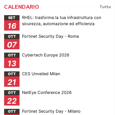
CALENDARIO
Tutto
RHEL: trasforma la tua infrastruttura con
SET
sicurezza, automazione ed efficienza
16
Fortinet Security Day - Roma
OTT
07
Cybertech Europe 2026
OTT
13
CES Unveiled Milan
OTT
21
NetEye Conference 2026
OTT
22
Fortinet Security Day - Milano
OTT