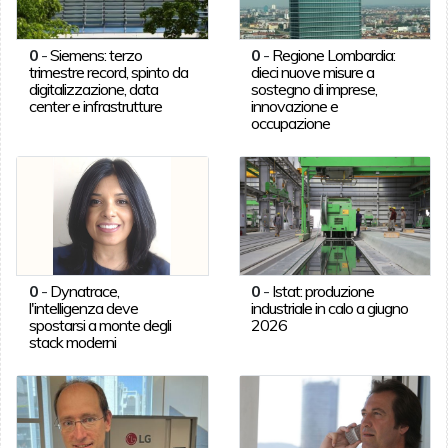
0
-
Siemens: terzo
0
-
Regione Lombardia:
trimestre record, spinto da
dieci nuove misure a
digitalizzazione, data
sostegno di imprese,
center e infrastrutture
innovazione e
occupazione
0
-
Dynatrace,
0
-
Istat: produzione
l'intelligenza deve
industriale in calo a giugno
spostarsi a monte degli
2026
stack moderni