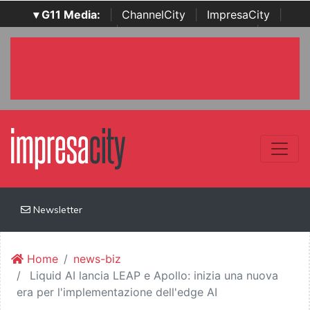
▾ G11 Media:
|
ChannelCity
|
ImpresaCity
|
SecurityOpenLab
|
Italian Channel Awards
|
Italian
Project Awards
|
Italian Security Awards
|
...
Newsletter
Home
news-biz
Liquid AI lancia LEAP e Apollo: inizia una nuova
era per l'implementazione dell'edge AI