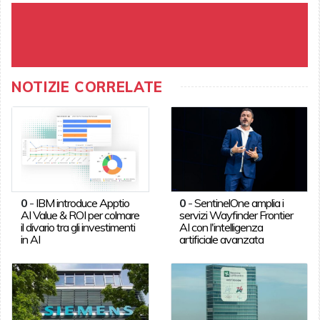
NOTIZIE CORRELATE
0
-
IBM introduce Apptio
0
-
SentinelOne amplia i
AI Value & ROI per colmare
servizi Wayfinder Frontier
il divario tra gli investimenti
AI con l'intelligenza
in AI
artificiale avanzata