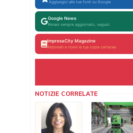
Aggiungici alle tue fonti su Google
Google News
Rimani sempre aggiornato, seguici
ImpresaCity Magazine
Abbonati e ricevi la tua copia cartacea
NOTIZIE CORRELATE