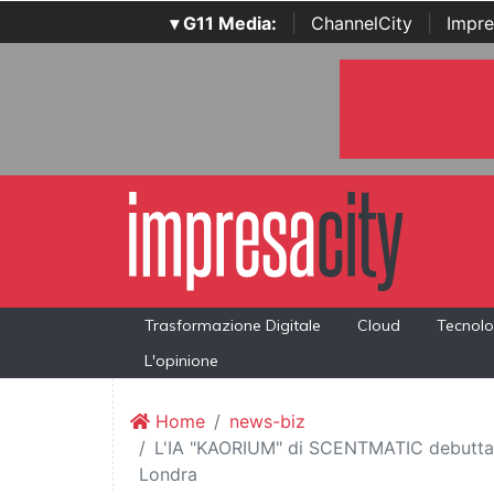
▾ G11 Media:
|
ChannelCity
|
Impre
Trasformazione Digitale
Cloud
Tecnolo
L'opinione
Home
news-biz
L'IA "KAORIUM" di SCENTMATIC debutta 
Londra