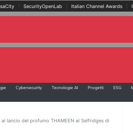
saCity
|
SecurityOpenLab
|
Italian Channel Awards
|
Awards
|
...
gie
Cybersecurity
Tecnologie AI
Progetti
ESG
al lancio del profumo THAMEEN al Selfridges di