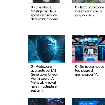
0
-
Dynatrace,
0
-
Istat: produzione
l'intelligenza deve
industriale in calo a
spostarsi a monte
giugno 2026
degli stack moderni
0
-
Protezione
0
-
Samsung: nuove
avanzata per l'AI
tecnologie di
Generativa: Check
memoria per l'AI
Point integra l'AI
Network Firewall
nelle infrastrutture
esistenti