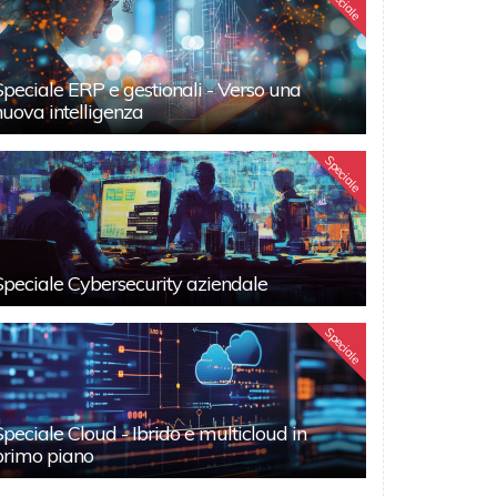
Speciale
Speciale ERP e gestionali - Verso una
nuova intelligenza
Speciale
Speciale Cybersecurity aziendale
Speciale
Speciale Cloud - Ibrido e multicloud in
primo piano