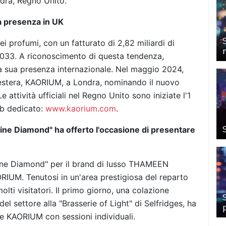
ndra, Regno Unito.
a presenza in UK
i profumi, con un fatturato di 2,82 miliardi di
l 2033. A riconoscimento di questa tendenza,
sua presenza internazionale. Nel maggio 2024,
estera, KAORIUM, a Londra, nominando il nuovo
attività ufficiali nel Regno Unito sono iniziate l'1
eb dedicato:
www.kaorium.com
.
ntine Diamond" ha offerto l'occasione di presentare
ntine Diamond" per il brand di lusso THAMEEN
ORIUM. Tenutosi in un'area prestigiosa del reparto
olti visitatori. Il primo giorno, una colazione
 del settore alla "Brasserie of Light" di Selfridges, ha
e KAORIUM con sessioni individuali.