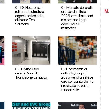
0
-
LG Electronics
0
-
Mercato dei profili
M
rafforza la struttura
direttoriali in Italia
organizzativa della
2026: crescita record,
divisione Eco
ma pesano il gap
Solutions
delle PMI e il
mismatch
0
-
TIM ha il suo
0
-
Commercio al
nuovo Piano di
dettaglio, giugno
Transizione Climatica
2026: vendite in lieve
calo congiunturale ma
in crescita su base
tendenziale