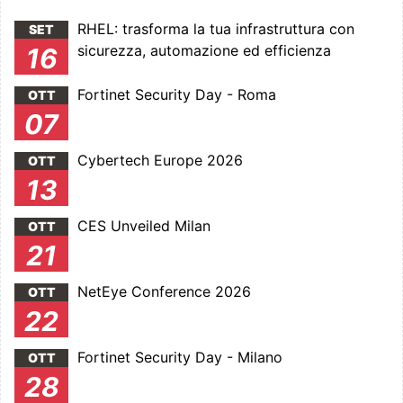
RHEL: trasforma la tua infrastruttura con
SET
sicurezza, automazione ed efficienza
16
Fortinet Security Day - Roma
OTT
07
Cybertech Europe 2026
OTT
13
CES Unveiled Milan
OTT
21
NetEye Conference 2026
OTT
22
Fortinet Security Day - Milano
OTT
28