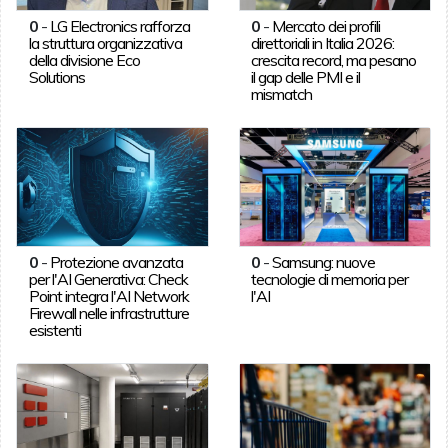
0
-
LG Electronics rafforza
0
-
Mercato dei profili
la struttura organizzativa
direttoriali in Italia 2026:
della divisione Eco
crescita record, ma pesano
Solutions
il gap delle PMI e il
mismatch
0
-
Protezione avanzata
0
-
Samsung: nuove
per l'AI Generativa: Check
tecnologie di memoria per
Point integra l'AI Network
l'AI
Firewall nelle infrastrutture
esistenti