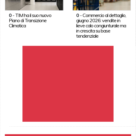
0
-
TIM ha il suo nuovo
0
-
Commercio al dettaglio,
Piano di Transizione
giugno 2026: vendite in
Climatica
lieve calo congiunturale ma
in crescita su base
tendenziale