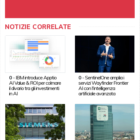
NOTIZIE CORRELATE
0
-
IBM introduce Apptio
0
-
SentinelOne amplia i
AI Value & ROI per colmare
servizi Wayfinder Frontier
il divario tra gli investimenti
AI con l'intelligenza
in AI
artificiale avanzata