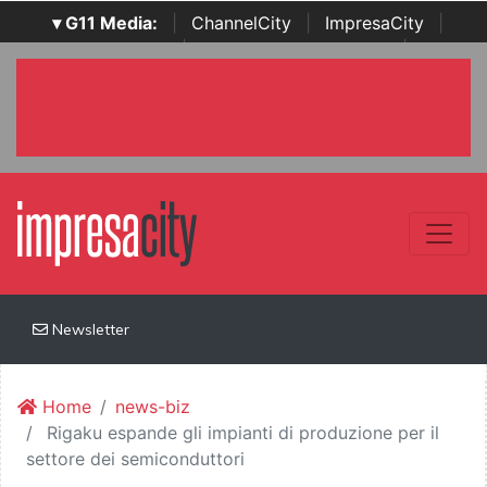
▾ G11 Media:
|
ChannelCity
|
ImpresaCity
|
SecurityOpenLab
|
Italian Channel Awards
|
Italian
Project Awards
|
Italian Security Awards
|
...
Newsletter
Home
news-biz
Rigaku espande gli impianti di produzione per il
settore dei semiconduttori