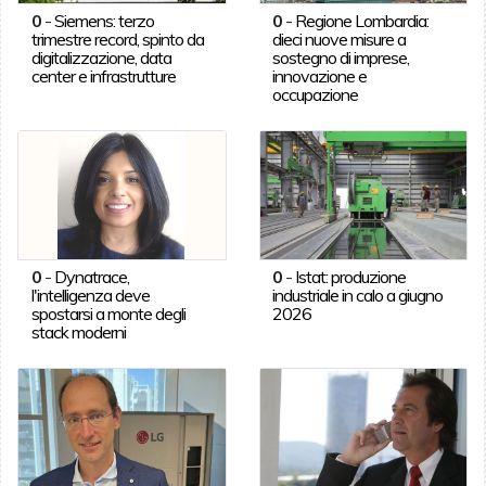
0
-
Siemens: terzo
0
-
Regione Lombardia:
trimestre record, spinto da
dieci nuove misure a
digitalizzazione, data
sostegno di imprese,
center e infrastrutture
innovazione e
occupazione
0
-
Dynatrace,
0
-
Istat: produzione
l'intelligenza deve
industriale in calo a giugno
spostarsi a monte degli
2026
stack moderni