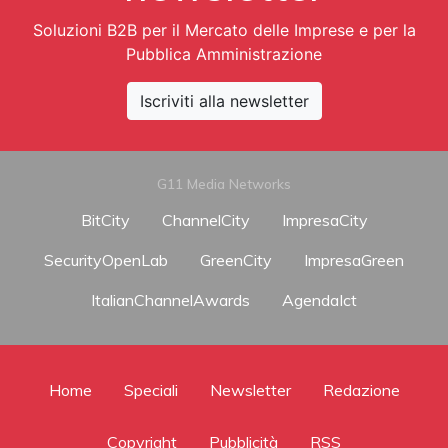
Soluzioni B2B per il Mercato delle Imprese e per la
Pubblica Amministrazione
Iscriviti alla newsletter
G11 Media Networks
BitCity
ChannelCity
ImpresaCity
SecurityOpenLab
GreenCity
ImpresaGreen
ItalianChannelAwards
AgendaIct
Home
Speciali
Newsletter
Redazione
Copyright
Pubblicità
RSS