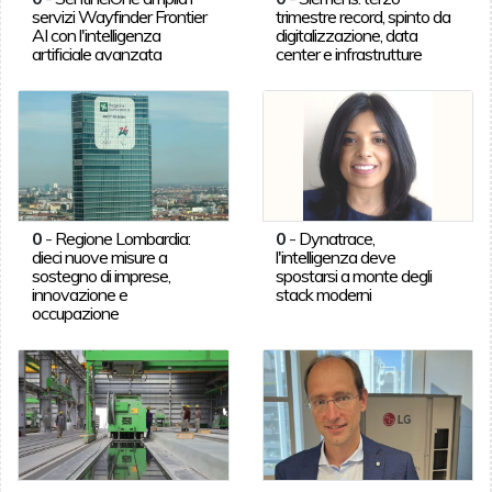
servizi Wayfinder Frontier
trimestre record, spinto da
AI con l'intelligenza
digitalizzazione, data
artificiale avanzata
center e infrastrutture
0
-
Regione Lombardia:
0
-
Dynatrace,
dieci nuove misure a
l'intelligenza deve
sostegno di imprese,
spostarsi a monte degli
innovazione e
stack moderni
occupazione