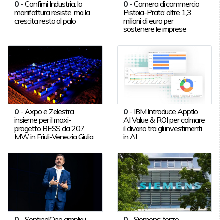
0
-
Confimi Industria: la
0
-
Camera di commercio
manifattura resiste, ma la
Pistoia-Prato: oltre 1,3
crescita resta al palo
milioni di euro per
sostenere le imprese
0
-
Axpo e Zelestra
0
-
IBM introduce Apptio
insieme per il maxi-
AI Value & ROI per colmare
progetto BESS da 207
il divario tra gli investimenti
MW in Friuli-Venezia Giulia
in AI
0
-
SentinelOne amplia i
0
-
Siemens: terzo