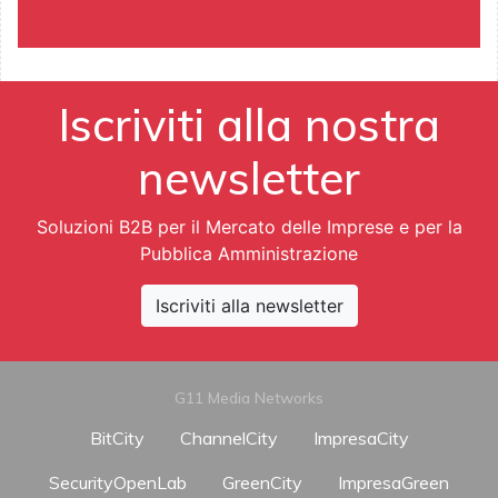
Iscriviti alla nostra
newsletter
Soluzioni B2B per il Mercato delle Imprese e per la
Pubblica Amministrazione
Iscriviti alla newsletter
G11 Media Networks
BitCity
ChannelCity
ImpresaCity
SecurityOpenLab
GreenCity
ImpresaGreen