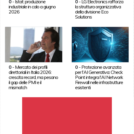
0
-
Istat: produzione
0
-
LG Electronics rafforza
industriale in calo a giugno
la struttura organizzativa
2026
della divisione Eco
Solutions
0
-
Mercato dei profili
0
-
Protezione avanzata
direttoriali in Italia 2026:
per l'AI Generativa: Check
crescita record, ma pesano
Point integra l'AI Network
il gap delle PMI e il
Firewall nelle infrastrutture
mismatch
esistenti