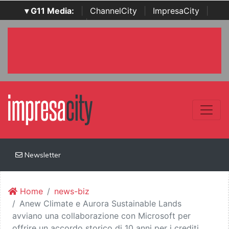
▾ G11 Media:
|
ChannelCity
|
ImpresaCity
|
SecurityOpenLab
|
Italian Channel Awards
|
Italian
Project Awards
|
Italian Security Awards
|
...
Newsletter
Home
news-biz
Anew Climate e Aurora Sustainable Lands
avviano una collaborazione con Microsoft per
offrire un accordo storico di 10 anni per i crediti