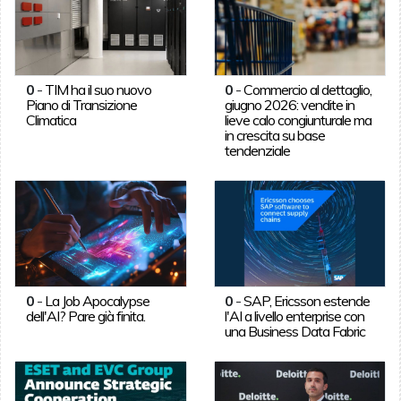
0
-
TIM ha il suo nuovo
0
-
Commercio al dettaglio,
Piano di Transizione
giugno 2026: vendite in
Climatica
lieve calo congiunturale ma
in crescita su base
tendenziale
0
-
La Job Apocalypse
0
-
SAP, Ericsson estende
dell'AI? Pare già finita.
l'AI a livello enterprise con
una Business Data Fabric