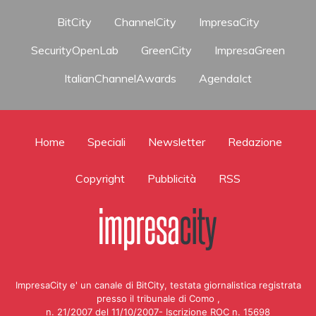
BitCity
ChannelCity
ImpresaCity
SecurityOpenLab
GreenCity
ImpresaGreen
ItalianChannelAwards
AgendaIct
Home
Speciali
Newsletter
Redazione
Copyright
Pubblicità
RSS
ImpresaCity e' un canale di BitCity, testata giornalistica registrata
presso il tribunale di Como ,
n. 21/2007 del 11/10/2007- Iscrizione ROC n. 15698