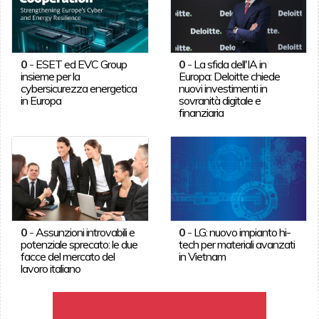
0
-
ESET ed EVC Group
0
-
La sfida dell'IA in
insieme per la
Europa: Deloitte chiede
cybersicurezza energetica
nuovi investimenti in
in Europa
sovranità digitale e
finanziaria
0
-
Assunzioni introvabili e
0
-
LG: nuovo impianto hi-
potenziale sprecato: le due
tech per materiali avanzati
facce del mercato del
in Vietnam
lavoro italiano