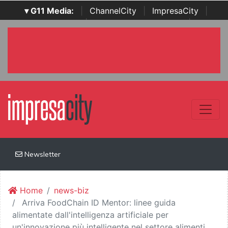
▾ G11 Media:
|
ChannelCity
|
ImpresaCity
|
SecurityOpenLab
|
Italian Channel Awards
|
Italian
Project Awards
|
Italian Security Awards
|
...
Newsletter
Home
news-biz
Arriva FoodChain ID Mentor: linee guida
alimentate dall'intelligenza artificiale per
un'innovazione più intelligente nel settore alimenti