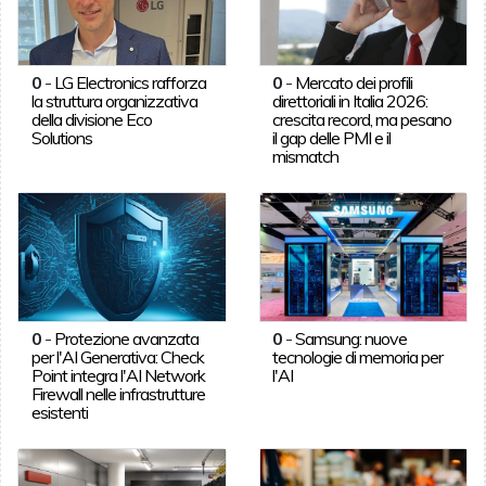
0
-
LG Electronics rafforza
0
-
Mercato dei profili
la struttura organizzativa
direttoriali in Italia 2026:
della divisione Eco
crescita record, ma pesano
Solutions
il gap delle PMI e il
mismatch
0
-
Protezione avanzata
0
-
Samsung: nuove
per l'AI Generativa: Check
tecnologie di memoria per
Point integra l'AI Network
l'AI
Firewall nelle infrastrutture
esistenti