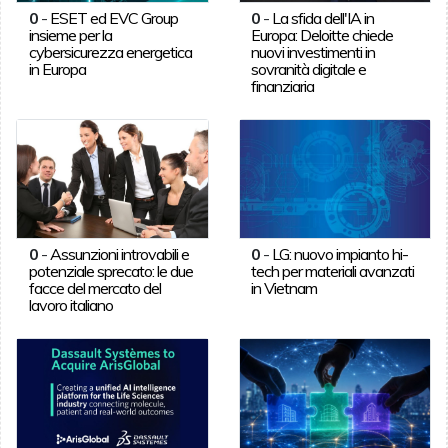
0
-
ESET ed EVC Group
0
-
La sfida dell'IA in
insieme per la
Europa: Deloitte chiede
cybersicurezza energetica
nuovi investimenti in
in Europa
sovranità digitale e
finanziaria
0
-
Assunzioni introvabili e
0
-
LG: nuovo impianto hi-
potenziale sprecato: le due
tech per materiali avanzati
facce del mercato del
in Vietnam
lavoro italiano