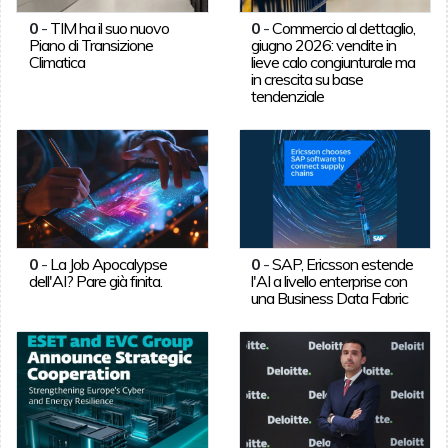
0
-
TIM ha il suo nuovo
0
-
Commercio al dettaglio,
Piano di Transizione
giugno 2026: vendite in
Climatica
lieve calo congiunturale ma
in crescita su base
tendenziale
0
-
La Job Apocalypse
0
-
SAP, Ericsson estende
dell'AI? Pare già finita.
l'AI a livello enterprise con
una Business Data Fabric