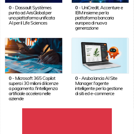
0
-
Dassault Systèmes
0
-
UniCredit, Accenture e
punta ad ArisGlobal per
IBM insieme per la
una piattaforma unificata
piattaforma bancaria
AI per il Life Sciences
europea di nuova
generazione
0
-
Microsoft 365 Copilot
0
-
Aruba lancia AI Site
supera i 30 milioni di licenze
Manager: l'agente
a pagamento: l'intelligenza
intelligente per la gestione
artificiale accelera nelle
di siti ed e-commerce
aziende