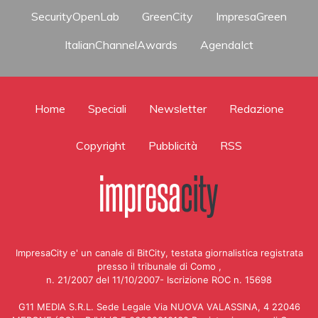
SecurityOpenLab
GreenCity
ImpresaGreen
ItalianChannelAwards
AgendaIct
Home
Speciali
Newsletter
Redazione
Copyright
Pubblicità
RSS
ImpresaCity e' un canale di BitCity, testata giornalistica registrata
presso il tribunale di Como ,
n. 21/2007 del 11/10/2007- Iscrizione ROC n. 15698
G11 MEDIA S.R.L. Sede Legale Via NUOVA VALASSINA, 4 22046