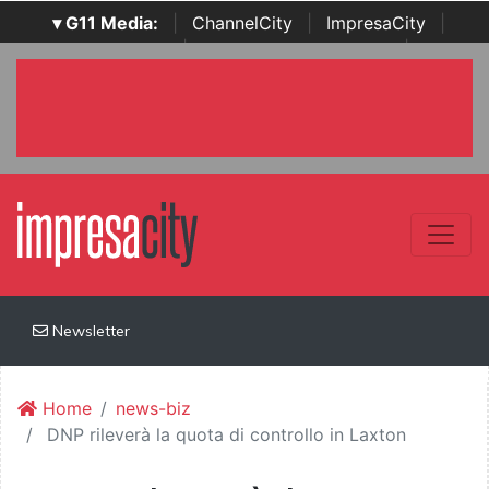
▾ G11 Media:
|
ChannelCity
|
ImpresaCity
|
SecurityOpenLab
|
Italian Channel Awards
|
Italian
Project Awards
|
Italian Security Awards
|
...
Newsletter
Home
news-biz
DNP rileverà la quota di controllo in Laxton