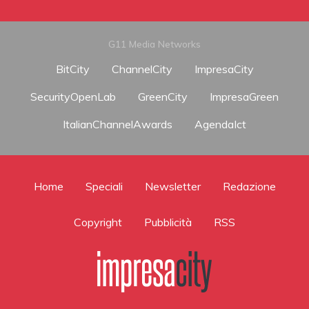
G11 Media Networks
BitCity
ChannelCity
ImpresaCity
SecurityOpenLab
GreenCity
ImpresaGreen
ItalianChannelAwards
AgendaIct
Home
Speciali
Newsletter
Redazione
Copyright
Pubblicità
RSS