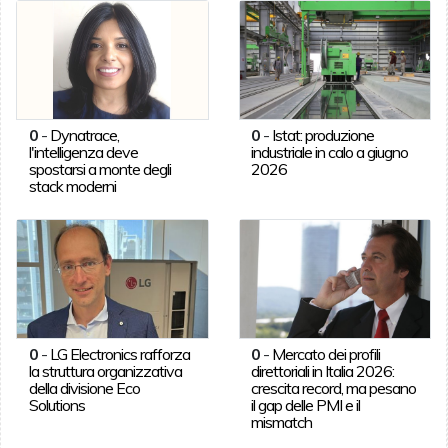
0
-
Dynatrace,
0
-
Istat: produzione
l'intelligenza deve
industriale in calo a giugno
spostarsi a monte degli
2026
stack moderni
0
-
LG Electronics rafforza
0
-
Mercato dei profili
la struttura organizzativa
direttoriali in Italia 2026:
della divisione Eco
crescita record, ma pesano
Solutions
il gap delle PMI e il
mismatch