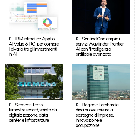
0
-
IBM introduce Apptio
0
-
SentinelOne amplia i
AI Value & ROI per colmare
servizi Wayfinder Frontier
il divario tra gli investimenti
AI con l'intelligenza
in AI
artificiale avanzata
0
-
Siemens: terzo
0
-
Regione Lombardia:
trimestre record, spinto da
dieci nuove misure a
digitalizzazione, data
sostegno di imprese,
center e infrastrutture
innovazione e
occupazione