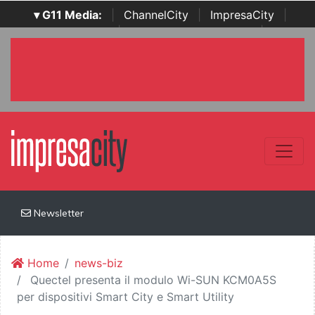
▾ G11 Media:
|
ChannelCity
|
ImpresaCity
|
SecurityOpenLab
|
Italian Channel Awards
|
Italian
Project Awards
|
Italian Security Awards
|
...
Newsletter
Home
news-biz
Quectel presenta il modulo Wi-SUN KCM0A5S
per dispositivi Smart City e Smart Utility