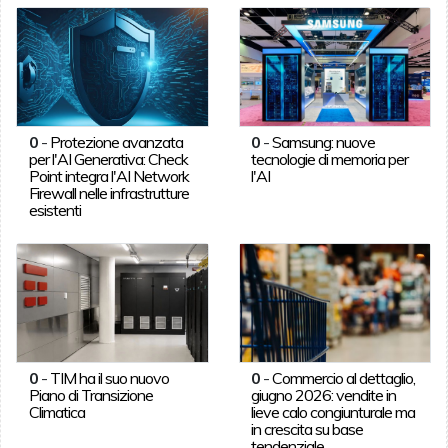
0
-
Protezione avanzata
0
-
Samsung: nuove
per l'AI Generativa: Check
tecnologie di memoria per
Point integra l'AI Network
l'AI
Firewall nelle infrastrutture
esistenti
0
-
TIM ha il suo nuovo
0
-
Commercio al dettaglio,
Piano di Transizione
giugno 2026: vendite in
Climatica
lieve calo congiunturale ma
in crescita su base
tendenziale