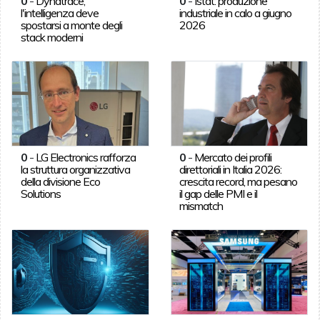
0
-
Dynatrace,
0
-
Istat: produzione
l'intelligenza deve
industriale in calo a giugno
spostarsi a monte degli
2026
stack moderni
0
-
LG Electronics rafforza
0
-
Mercato dei profili
la struttura organizzativa
direttoriali in Italia 2026:
della divisione Eco
crescita record, ma pesano
Solutions
il gap delle PMI e il
mismatch