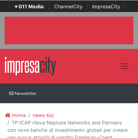
▾ G11 Media:
|
ChannelCity
|
ImpresaCity
|
SecurityOpenLab
|
Italian Channel Awards
|
Italian
Project Awards
|
Italian Security Awards
|
...
Newsletter
Home
news-biz
TP ICAP rileva Neptune Networks and Partners
con nove banche di investimento globali per creare
una nuova attività di credito Dealer-to-Client