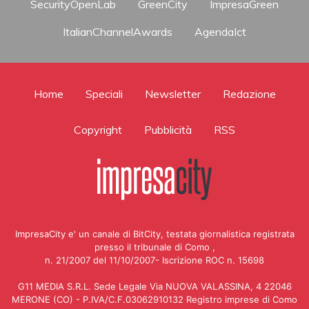
SecurityOpenLab
GreenCity
ImpresaGreen
ItalianChannelAwards
AgendaIct
Home
Speciali
Newsletter
Redazione
Copyright
Pubblicità
RSS
ImpresaCity e' un canale di BitCity, testata giornalistica registrata
presso il tribunale di Como ,
n. 21/2007 del 11/10/2007- Iscrizione ROC n. 15698
G11 MEDIA S.R.L. Sede Legale Via NUOVA VALASSINA, 4 22046
MERONE (CO) - P.IVA/C.F.03062910132 Registro imprese di Como