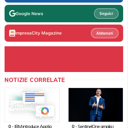
Google News
Seguici
ImpresaCity Magazine
Abbonati
NOTIZIE CORRELATE
0
-
IBM introduce Apptio
0
-
SentinelOne amplia i