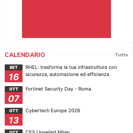
CALENDARIO
Tutto
RHEL: trasforma la tua infrastruttura con
SET
sicurezza, automazione ed efficienza
16
Fortinet Security Day - Roma
OTT
07
Cybertech Europe 2026
OTT
13
CES Unveiled Milan
OTT