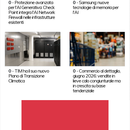
0
-
Protezione avanzata
0
-
Samsung: nuove
per l'AI Generativa: Check
tecnologie di memoria per
Point integra l'AI Network
l'AI
Firewall nelle infrastrutture
esistenti
0
-
TIM ha il suo nuovo
0
-
Commercio al dettaglio,
Piano di Transizione
giugno 2026: vendite in
Climatica
lieve calo congiunturale ma
in crescita su base
tendenziale