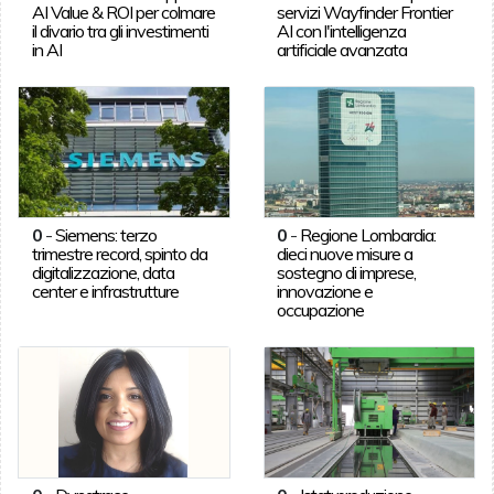
AI Value & ROI per colmare
servizi Wayfinder Frontier
il divario tra gli investimenti
AI con l'intelligenza
in AI
artificiale avanzata
0
-
Siemens: terzo
0
-
Regione Lombardia:
trimestre record, spinto da
dieci nuove misure a
digitalizzazione, data
sostegno di imprese,
center e infrastrutture
innovazione e
occupazione